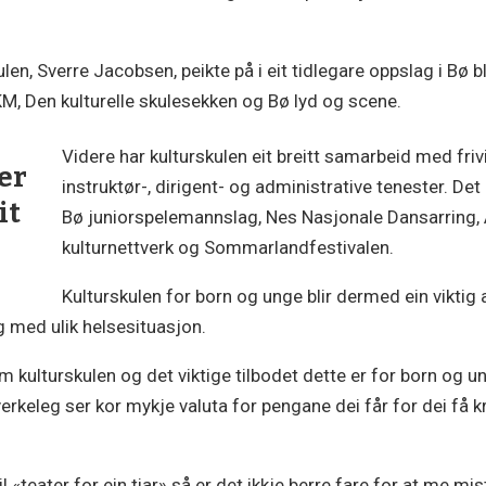
kulen, Sverre Jacobsen, peikte på i eit tidlegare oppslag i Bø bl
M, Den kulturelle skulesekken og Bø lyd og scene.
Videre har kulturskulen eit breitt samarbeid med friv
 er
instruktør-, dirigent- og administrative tenester. Det
it
Bø juniorspelemannslag, Nes Nasjonale Dansarring,
kulturnettverk og Sommarlandfestivalen.
Kulturskulen for born og unge blir dermed ein viktig 
og med ulik helsesituasjon.
m kulturskulen og det viktige tilbodet dette er for born og 
verkeleg ser kor mykje valuta for pengane dei får for dei 
 «teater for ein tiar» så er det ikkje berre fare for at me m