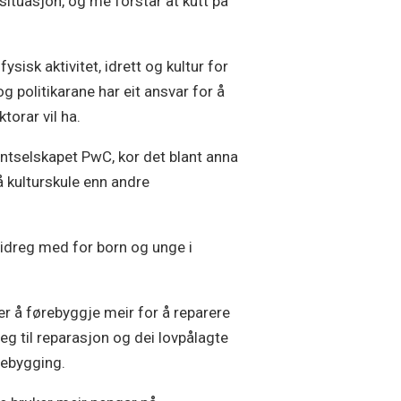
uasjon, og me forstår at kutt på
ysisk aktivitet, idrett og kultur for
politikarane har eit ansvar for å
torar vil ha.
tselskapet PwC, kor det blant anna
å kulturskule enn andre
 bidreg med for born og unge i
er å førebyggje meir for å reparere
eg til reparasjon og dei lovpålagte
ørebygging.