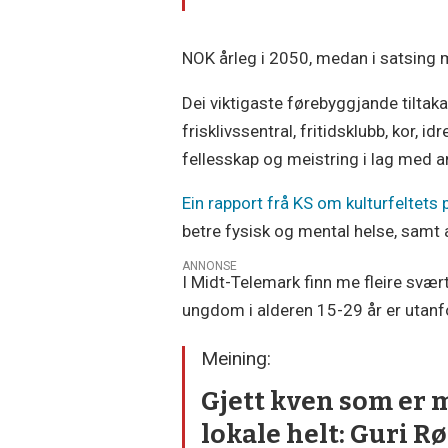
NOK årleg i 2050, medan i satsing m
Dei viktigaste førebyggjande tiltaka
frisklivssentral, fritidsklubb, kor, 
fellesskap og meistring i lag med a
Ein rapport frå KS om kulturfeltets
betre fysisk og mental helse, samt a
ANNONSE
I Midt-Telemark finn me fleire svær
ungdom i alderen 15-29 år er utanfo
Meining:
Gjett kven som er 
lokale helt: Guri R