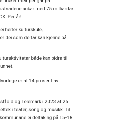
e bruker meir pengar på
stnadene aukar med 75 milliardar
K. Per år!
i heiter kulturskule,
 der dei som deltar kan kjenne på
ulturaktivitetar både kan bidra til
funnet.
lvorlege er at 14 prosent av
tfold og Telemark i 2023 at 26
ltek i teater, song og musikk. Til
kommunane ei deltaking på 15-18