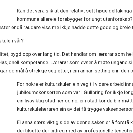
Kan det vera slik at den relativt sett høge deltakinga 
kommune allereie førebygger for ungt utanforskap? 
nester endå raudare viss me ikkje hadde dette gode og breie 
rskulen vår?
et, bygd opp over lang tid. Det handlar om lærarar som held
elasjonell kompetanse. Lærarar som evner å møte ungane si
ngar og mål å strekkje seg etter, i ein annan setting enn den
For nokre er kulturskulen ein veg til vidare arbeid inn
jubileumskonserten som var i Gullbring for ikkje leng
ein livsviktig stad her og no, ein stad kor du blir mø
kulturskulelæraren ein av dei få trygge vaksenperso
Ei anna særs viktig side av denne saken er å forstå 
dei tilsette der bidreg med av profesjonelle tenester