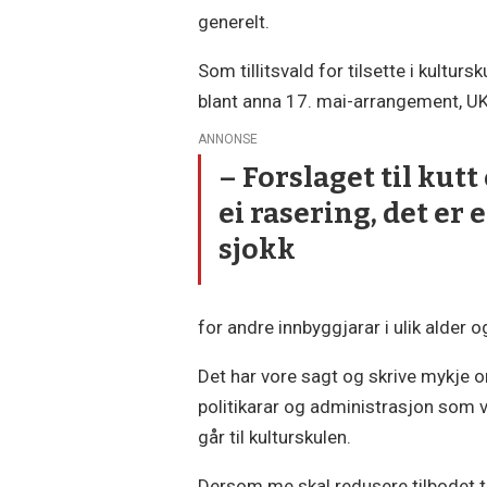
generelt.
Som tillitsvald for tilsette i kulturs
blant anna 17. mai-arrangement, UK
ANNONSE
– Forslaget til kutt
ei rasering, det er e
sjokk
for andre innbyggjarar i ulik alder 
Det har vore sagt og skrive mykje o
politikarar og administrasjon som 
går til kulturskulen.
Dersom me skal redusere tilbodet til