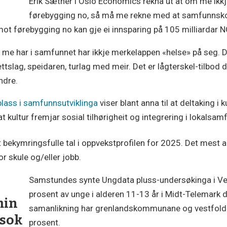
Erik Sæther i Oslo Economics rekna ut at om me ikkj
førebygging no, så må me rekne med at samfunnsko
ot førebygging no kan gje ei innsparing på 105 milliardar NO
 me har i samfunnet har ikkje merkelappen «helse» på seg. De
idrettslag, speidaren, turlag med meir. Det er lågterskel-tilbod
ndre.
 plass i samfunnsutviklinga
viser blant anna til at deltaking i k
t kultur fremjar sosial tilhørigheit og integrering i lokalsam
t bekymringsfulle tal i oppvekstprofilen for 2025. Det mest a
r skule og/eller jobb.
Samstundes synte Ungdata pluss-undersøkinga i Ves
prosent av unge i alderen 11-13 år i Midt-Telemark de
min
samanlikning har grenlandskommunane og vestfold
øsok
prosent.