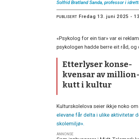
Solfrid Bratland Sanda, professor i idrett
fredag 13. juni 2025 - 1
PUBLISERT
«Psykolog for ein tiar» var ei rekla
psykologen hadde berre eit råd, og
Etter­lyser konse­­
kvens­ar av million­
kutt i kultur
Kulturskolelova seier ikkje noko om
elevane får delta i ulike aktivitetar 
skolemiljø».
ANNONSE