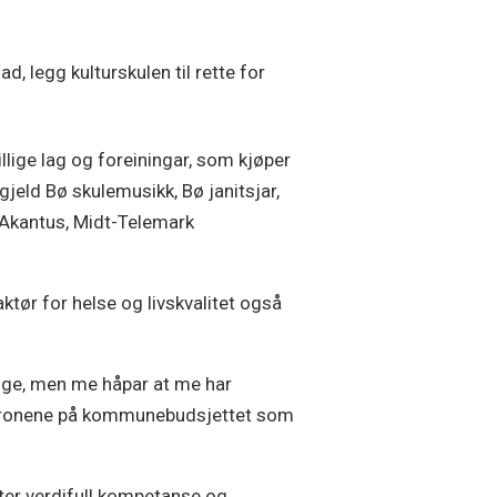
ad, legg kulturskulen til rette for
illige lag og foreiningar, som kjøper
 gjeld Bø skulemusikk, Bø janitsjar,
 Akantus, Midt-Telemark
aktør for helse og livskvalitet også
unge, men me håpar at me har
få kronene på kommunebudsjettet som
ister verdifull kompetanse og