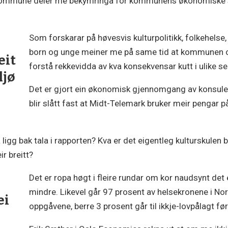
kommune deler me bekymringa for kommunens økonomiske sit
Som forskarar på høvesvis kulturpolitikk, folkehelse, f
born og unge meiner me på same tid at kommunen og 
eit
forstå rekkevidda av kva konsekvensar kutt i ulike sek
ljø
Det er gjort ein økonomisk gjennomgang av konsulen
blir slått fast at Midt-Telemark bruker meir pengar p
ligg bak tala i rapporten? Kva er det eigentleg kulturskulen
r breitt?
Det er ropa høgt i fleire rundar om kor naudsynt det 
mindre. Likevel går 97 prosent av helsekronene i Nor
ei
oppgåvene, berre 3 prosent går til ikkje-lovpålagt f