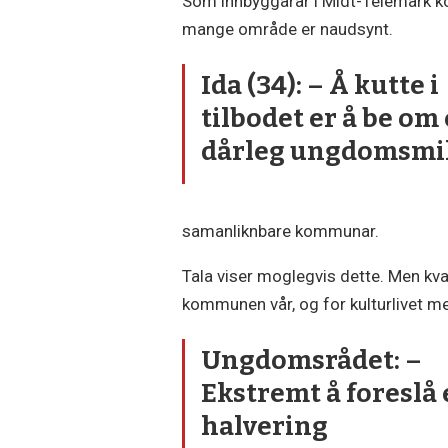
Som innbyggarar i Midt-Telemark 
mange område er naudsynt.
Ida (34): – Å kutte i
tilbodet er å be om 
dårleg ungdomsmi
samanliknbare kommunar.
Tala viser moglegvis dette. Men kva 
kommunen vår, og for kulturlivet mei
Ungdomsrådet: –
Ekstremt å foreslå 
halvering