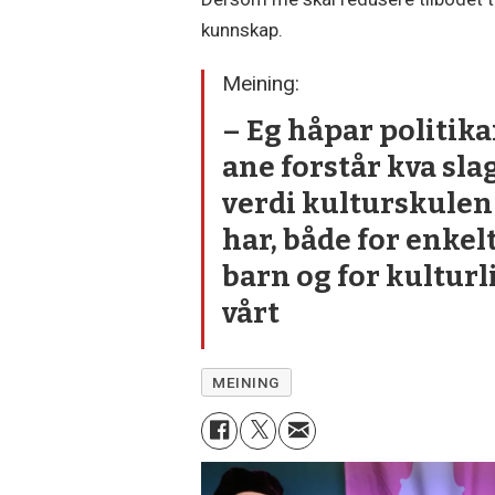
kunnskap.
Meining:
– Eg håpar politika
ane forstår kva sla
verdi kultur­skulen
har, både for enkel
barn og for kultur­l
vårt
MEINING