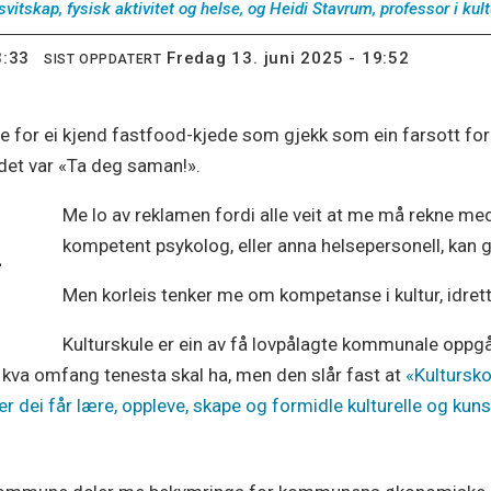
svitskap, fysisk aktivitet og helse, og Heidi Stavrum, professor i kul
3:33
fredag 13. juni 2025 - 19:52
SIST OPPDATERT
me for ei kjend fastfood-kjede som gjekk som ein farsott for 
 det var «Ta deg saman!».
Me lo av reklamen fordi alle veit at me må rekne med
kompetent psykolog, eller anna helsepersonell, kan 
­
Men korleis tenker me om kompetanse i kultur, idrett
Kulturskule er ein av få lovpålagte kommunale oppg
 kva omfang tenesta skal ha, men den slår fast at
«Kulturskol
der dei får lære, oppleve, skape og formidle kulturelle og kuns