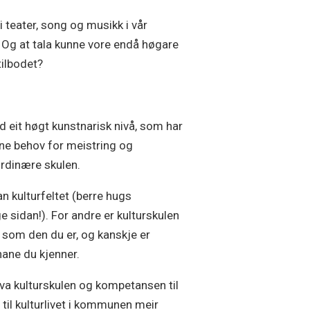
i teater, song og musikk i vår
Og at tala kunne vore endå høgare
tilbodet?
 eit høgt kunstnarisk nivå, som har
ne behov for meistring og
 ordinære skulen.
an kulturfeltet (berre hugs
e sidan!). For andre er kulturskulen
tt som den du er, og kanskje er
nane du kjenner.
kva kulturskulen og kompetansen til
 til kulturlivet i kommunen meir