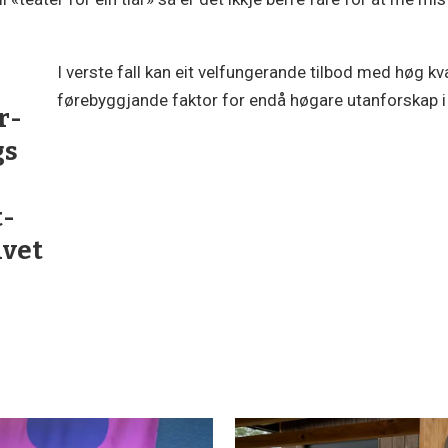
I verste fall kan eit velfungerande tilbod med høg kv
førebyggjande faktor for endå høgare utanforskap
r­
gs
t­
ivet