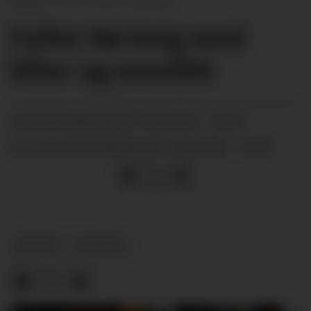
Fyller Bø torg med
bilar og musikk
måndag 25. mai 2026 - 16:00
PUBLISERT
måndag 25. mai 2026 - 19:44
SIST OPPDATERT
NYHEIT
PLACED