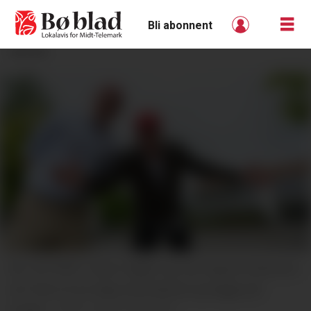
Bli abonnent
ANNONSE
BIL OG PRAT: Stian Hagen og Jan Sigurd Pettersen
ser fram til ein dag med bilprat og hygge på
torget.
Gro B. Røiland