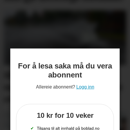
For å lesa saka må du vera
Så kom endeleg regnet -
abonnent
men skog­brann­faren ikkje
Allereie abonnent?
Logg inn
over
10 kr for 10 veker
✔
Tilgang til alt innhald på boblad.no