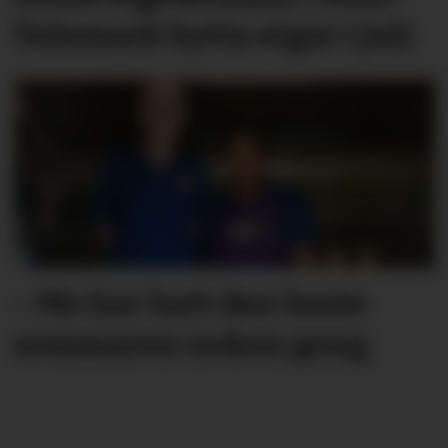
Telemark bytta eigar i juli
– Me har hatt den beste
sommaren nokon gong