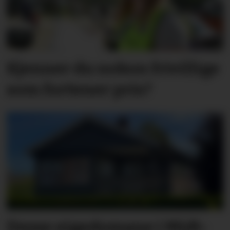
Kjenner du nokon frivillige
som fortener pris?
Desse eigedomane i Midt-