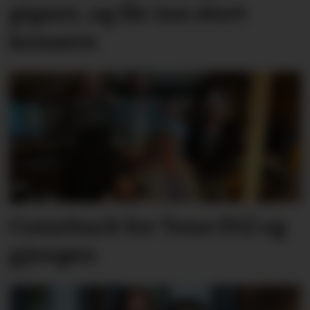
gigant, og får inn stort
konsern
Comeback for Tone (91) og
gjengen