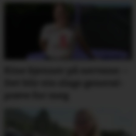
Kine kjenner på nervane: –
Det blir ein slags general­­
prøve for meg