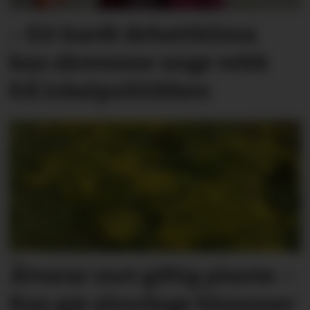
– Eit hardt debatt­klima
kan skremme unge vekk
frå lokal­politikken
Åtvarar mot giftig plante: –
Kan gje alvorlege blemmer