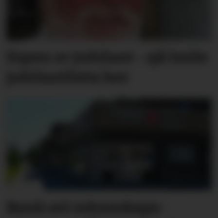
Espen er jubilant - sjå heile
jubilantlista her
Bank sel rekne­skaps­­