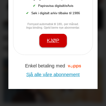
✔
Papiravisa digitalt/eAvis
✔
Søk i digitalt arkiv tilbake til 1986
Fornyast automatisk til 189,- per månad.
Inga binding. Gjeld berre nye abonnentar.
Krev sterkare kommunar i
KJØP
ny helsereform
Enkel betaling med
Sjå alle våre abonnement