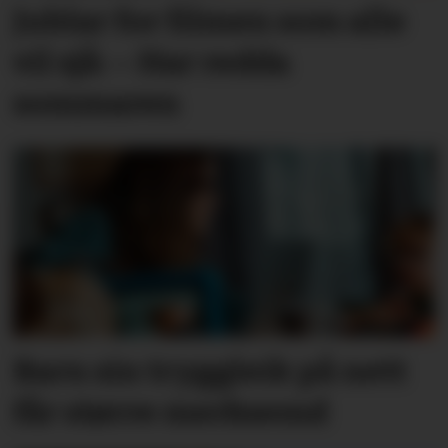
Jublar for filmen som alle
vil sjå: – Har redda
sommaren
Barn sin tryggleik på nett
får større merksemd