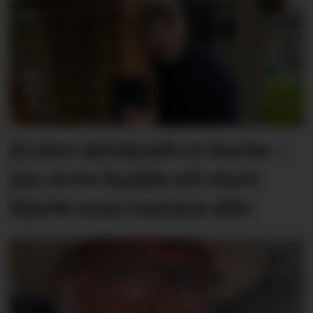
Ei stor drivkraft er borte: –
Jan Arve hadde eit stort
hjarte som romma alle