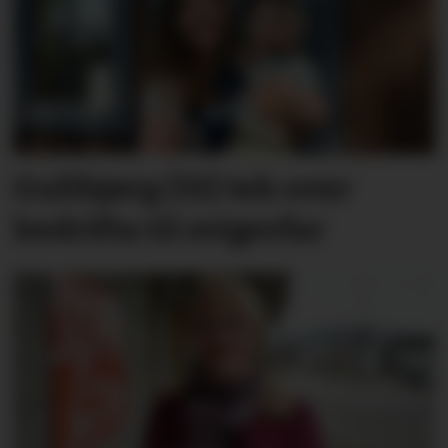
Gullbjørg (31) tek over
bedrifta til svigerfar