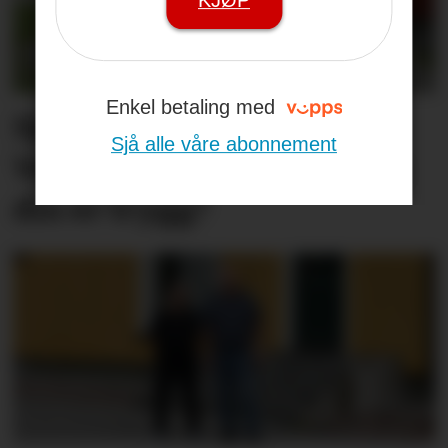
Enkel betaling med
Sjekkliste før studie­start:
Sjå alle våre abonnement
Veit du om leige­­­­bustaden
din er trygg?