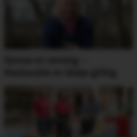
Synne er ueinig: –
Pastinakk er ikkje giftig