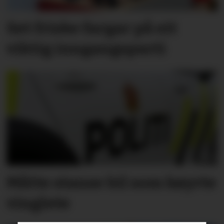
Set friske fargar på eit
viktig inngangs­parti
Måtte stanse bil som køyrte
vinglete