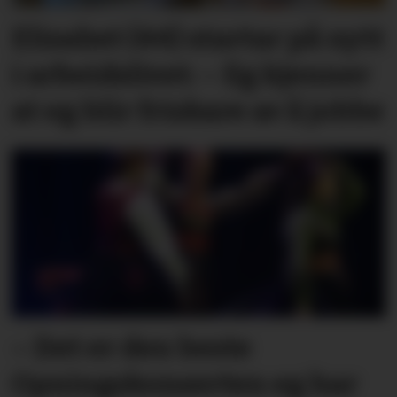
Elisabet (44) startar på nytt
i arbeidslivet: – Eg kjenner
at eg blir friskare av å jobbe
– Det er den beste
Opningskonserten eg har