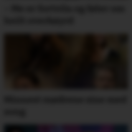
– Me er fortvila og føler oss
heilt overkøyrd
Minnest mødrene sine med
song