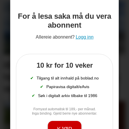
For å lesa saka må du vera
abonnent
Allereie abonnent?
Logg inn
Hit drar nesten alle
10 kr for 10 veker
turistane: – Det er utruleg
✔
Tilgang til alt innhald på boblad.no
vakkert
✔
Papiravisa digitalt/eAvis
✔
Søk i digitalt arkiv tilbake til 1986
Fornyast automatisk til 189,- per månad.
Inga binding. Gjeld berre nye abonnentar.
KJØP