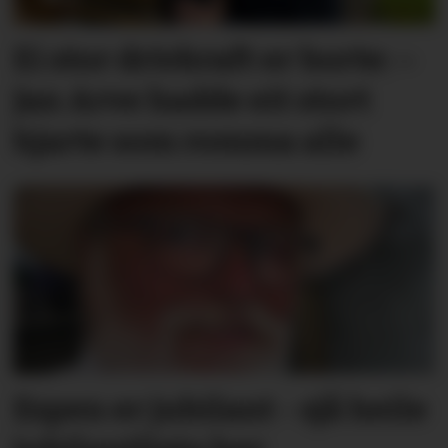
Ei stor drivkraft er borte: –
Jan Arve hadde eit stort
hjarte som romma alle
Espen er jubilant - sjå heile