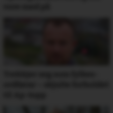
vore med på
Trekkjer seg som fylkes­
ordførar – skjulte forholdet
til Ap-topp