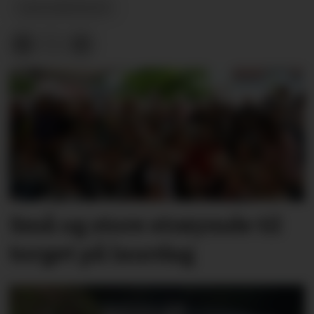
DØDSANNONSAR
Små og store strøymde til
torget på laurdag