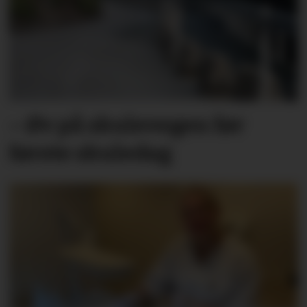
– Øv på skulevegen før
første skuledag