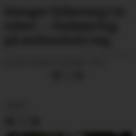
Stenger fylkesveg i to
veker: – Omkøyring
på mellombels veg
fredag 15. mai 2026 - 10:59
PUBLISERT
NYHEIT