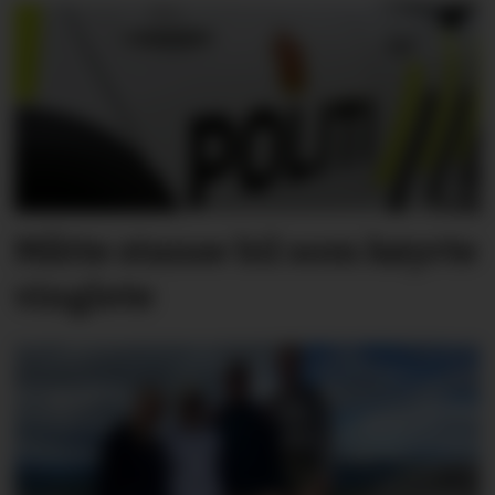
Måtte stanse bil som køyrte
vinglete