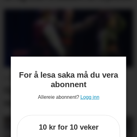
For å lesa saka må du vera
– Det er den beste
abonnent
Opningskonserten eg har
Allereie abonnent?
Logg inn
vore med på
10 kr for 10 veker