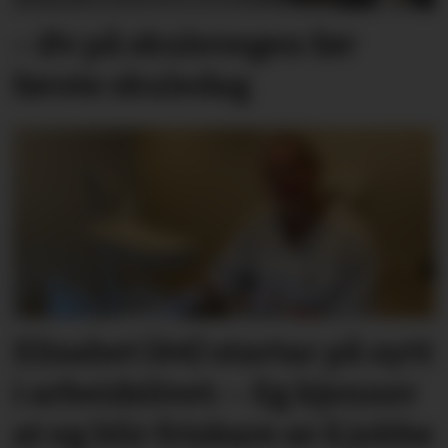
– Øv på skulevegen før
første skuledag
Elisabet (44) startar på nytt
i arbeidslivet: – Eg kjenner
at eg blir friskare av å jobbe