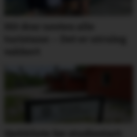
Hit drar nesten alle
turistane: – Det er utruleg
vakkert
Sjekkliste før studie­start: