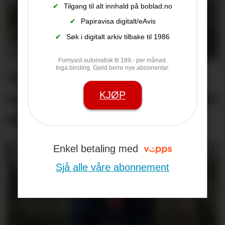
✔
Tilgang til alt innhald på boblad.no
✔
Papiravisa digitalt/eAvis
✔
Søk i digitalt arkiv tilbake til 1986
Fornyast automatisk til 189,- per månad.
Inga binding. Gjeld berre nye abonnentar.
Trekkjer seg som fylkes­
ordførar – skjulte forholdet
KJØP
til Ap-topp
Enkel betaling med
Sjå alle våre abonnement