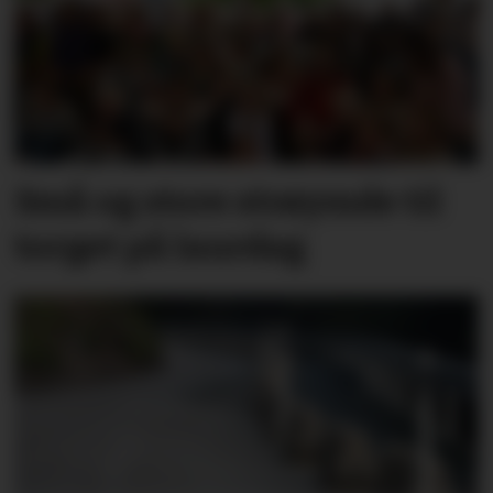
Små og store strøymde til
torget på laurdag