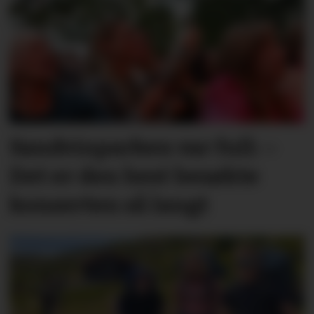
Sandvinparken var full: –
Det er den best besøkte
konserten så langt