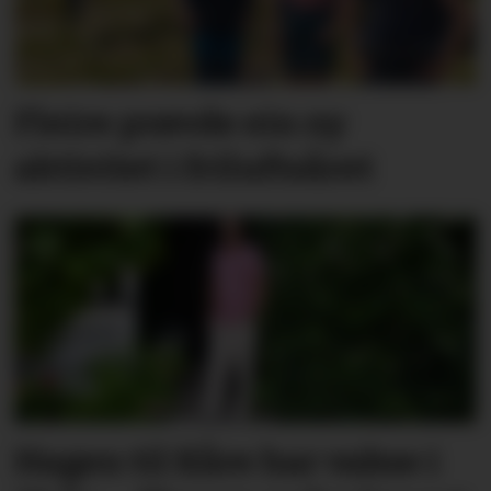
Fleire prøvde ein ny
aktivitet i friluftsåret
Hagen til Kåre har vakse i