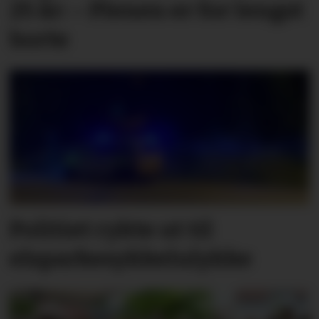
25 år: – Plenen er for lengst
borte
Politiet rykte ut til
elsparkesykkelulykke