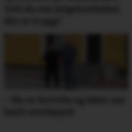
Veit du om leige­­­­bustaden
din er trygg?
– Me er fortvila og føler oss
heilt overkøyrd