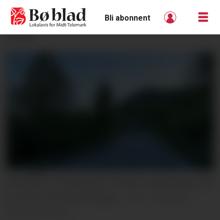
Bli abonnent
ANNONSE
REDUSERT FRAMKOME: På denne fylkesvegen må
du rekne med forseinkingar.
Telemark
fylkeskommune