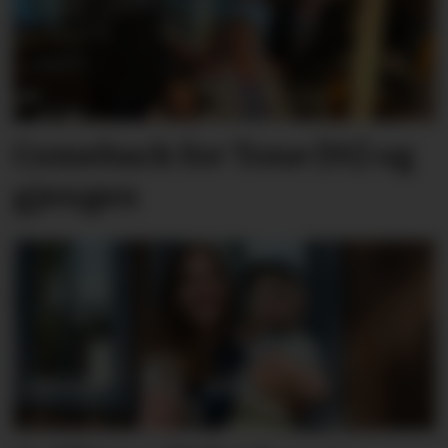
Comeback for Tone (91) og
gjengen