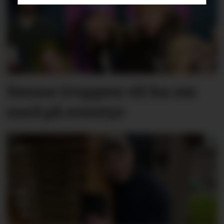
Denne truppen vil ha oss
med på eventyr