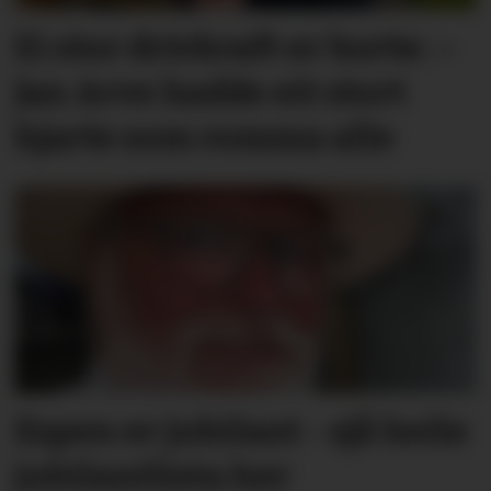
Ei stor drivkraft er borte: –
Jan Arve hadde eit stort
hjarte som romma alle
Espen er jubilant - sjå heile
jubilantlista her