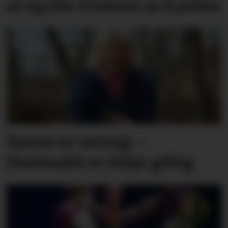
at eg blir friskare av å jobbe
Synne er ueinig: –
Pastinakk er ikkje giftig