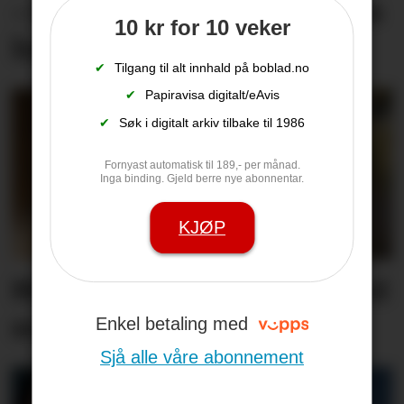
– Me er fortvila og føler oss
10 kr for 10 veker
heilt overkøyrd
✔
Tilgang til alt innhald på boblad.no
✔
Papiravisa digitalt/eAvis
✔
Søk i digitalt arkiv tilbake til 1986
Fornyast automatisk til 189,- per månad.
Inga binding. Gjeld berre nye abonnentar.
KJØP
Minnest mødrene sine med
song
Enkel betaling med
Sjå alle våre abonnement