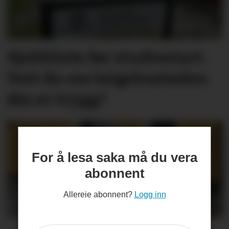
Sjekkliste før studie­start:
Veit du om leige­­­­bustaden
din er trygg?
For å lesa saka må du vera
abonnent
Allereie abonnent?
Logg inn