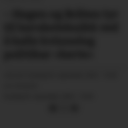
– Hagen og Bråten tyr
til hersketeknikk ved
å kalle kvinneleg
politikar «berte»
sundag 03. september 2023 - 19:00
PUBLISERT
SIST OPPDATERT
sundag 03. september 2023 - 19:00