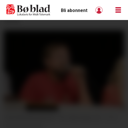
Bli abonnent
ANNONSE
ORDFØRARKANDIDAT: Per Atle Einan, SV.
Hilde Eika Nesje