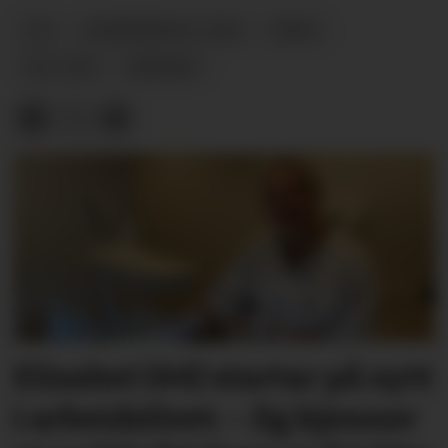
VAL
KOMMUNEVAL-2023
ARKIV
VAL-2021
MEINING
Elisabet (44) startar på nytt
i arbeidslivet: – Eg kjenner