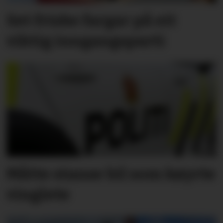
Set friske fargar på eit
viktig inngangs­parti
Måtte stanse bil som køyrte
vinglete