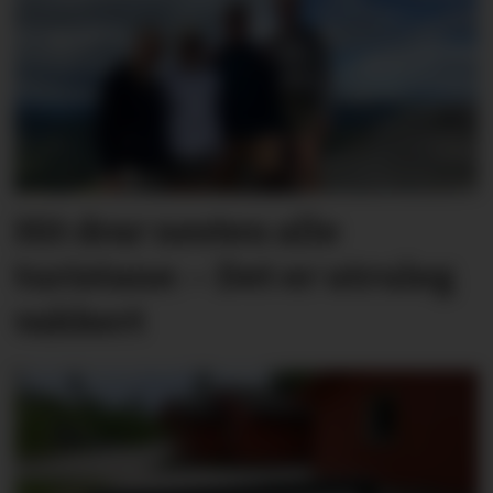
Hit drar nesten alle
turistane: – Det er utruleg
vakkert