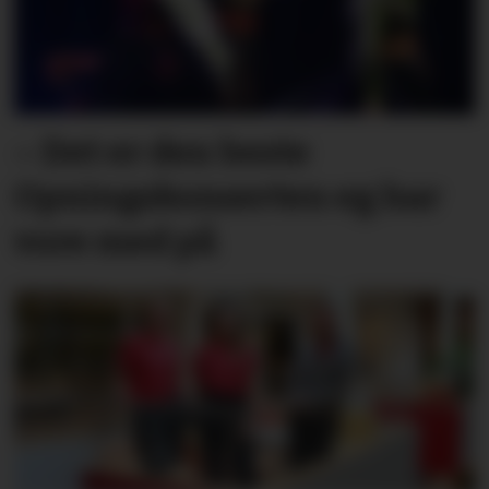
– Det er den beste
Opningskonserten eg har
vore med på