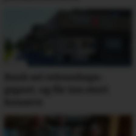
Bank sel rekne­skaps­­
gigant, og får inn stort
konsern