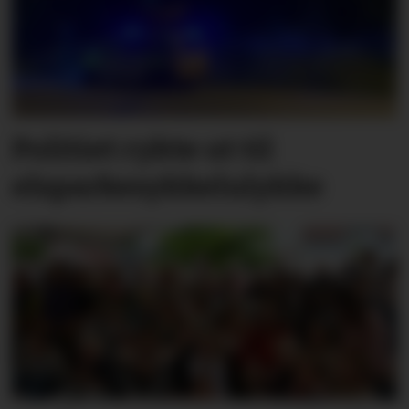
Politiet rykte ut til
elsparkesykkelulykke