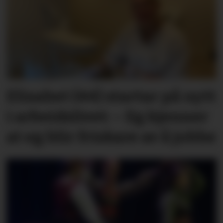
Elisabet (44) startar på nytt
i arbeidslivet: – Eg kjenner
at eg blir friskare av å jobbe