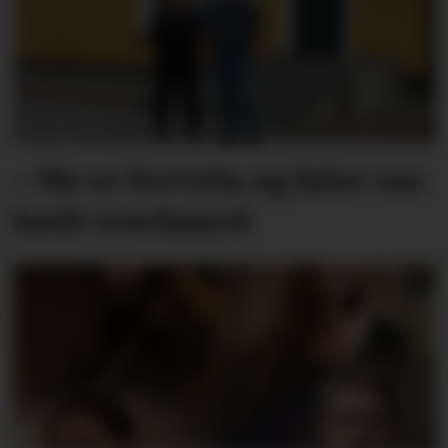
– Me er fortvila og føler oss
heilt overkøyrd