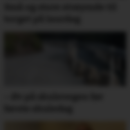
Små og store strøymde til
torget på laurdag
– Øv på skulevegen før
første skuledag