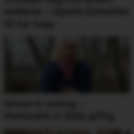
ordførar – skjulte forholdet
til Ap-topp
Synne er ueinig: –
Pastinakk er ikkje giftig