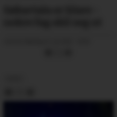
Søkartala er klare -
nokre fag skil seg ut
måndag 07. juli 2025 - 20:00
PUBLISERT
NYHEIT