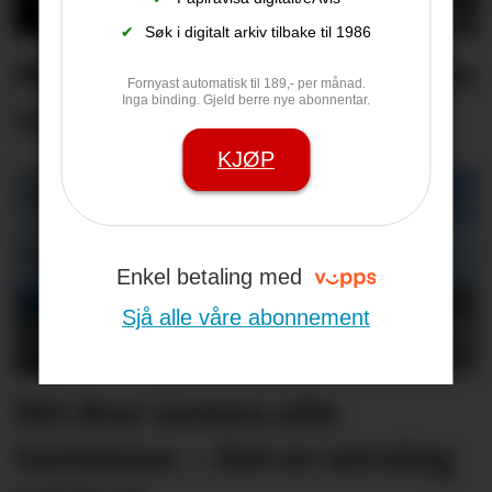
✔
Søk i digitalt arkiv tilbake til 1986
Måtte stanse bil som køyrte
Fornyast automatisk til 189,- per månad.
Inga binding. Gjeld berre nye abonnentar.
vinglete
KJØP
Enkel betaling med
Sjå alle våre abonnement
Hit drar nesten alle
turistane: – Det er utruleg