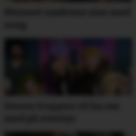
Minnest mødrene sine med
song
Denne truppen vil ha oss
med på eventyr