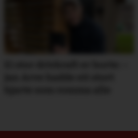
Ei stor drivkraft er borte: –
Jan Arve hadde eit stort
hjarte som romma alle