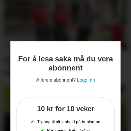
For å lesa saka må du vera
Set friske fargar på eit
abonnent
viktig inngangs­parti
Allereie abonnent?
Logg inn
10 kr for 10 veker
✔
Tilgang til alt innhald på boblad.no
✔
Papiravisa digitalt/eAvis