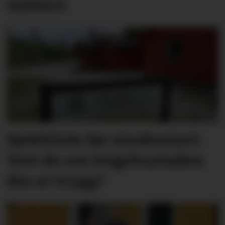
vakkert
Sjekkliste før studie­start:
Veit du om leige­­­­bustaden
din er trygg?