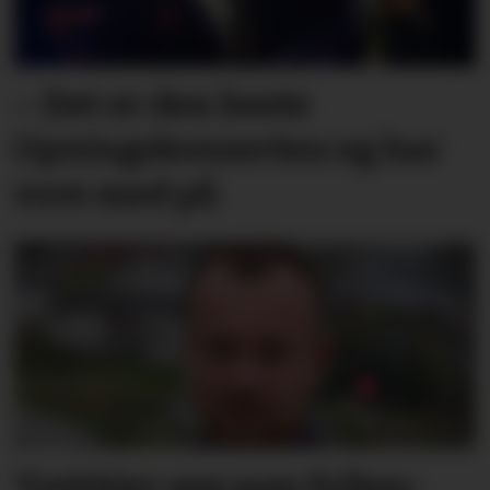
– Det er den beste
Opningskonserten eg har
vore med på
Trekkjer seg som fylkes­