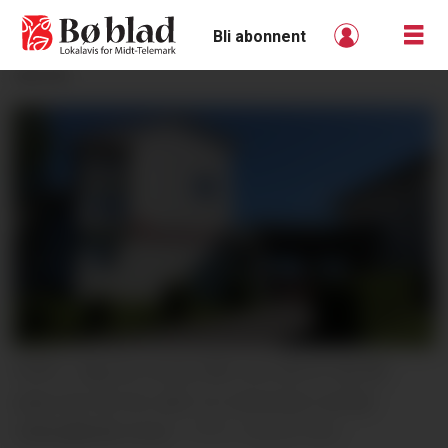
Bli abonnent
ANNONSE
SVAR. I dag har elvane fått svar på om dei får
plass der dei har søkt, for eksempel ved Bø
vidaregåande skule.
Helene Sele