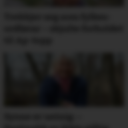
Trekkjer seg som fylkes­
ordførar – skjulte forholdet
til Ap-topp
Synne er ueinig: –