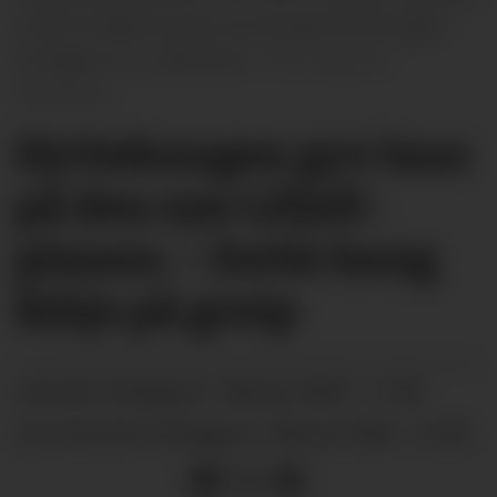
kritisk til både prosess og resultat når det gjeld
forslaget til ny Lifjell-plan.
Øystein
Akselberg
Hyttekongen gyv laus
på den nye Lifjell-
planen: – Dette heng
ikkje på greip
onsdag 21. februar 2024 - 11:00
PUBLISERT
onsdag 21. februar 2024 - 16:40
SIST OPPDATERT