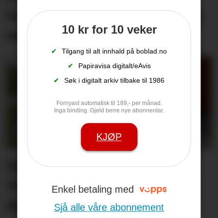
turistane: – Det er utruleg
10 kr for 10 veker
vakkert
✔
Tilgang til alt innhald på boblad.no
✔
Papiravisa digitalt/eAvis
✔
Søk i digitalt arkiv tilbake til 1986
Fornyast automatisk til 189,- per månad.
Inga binding. Gjeld berre nye abonnentar.
KJØP
Sjekkliste før studie­start:
Veit du om leige­­­­bustaden
Enkel betaling med
din er trygg?
Sjå alle våre abonnement