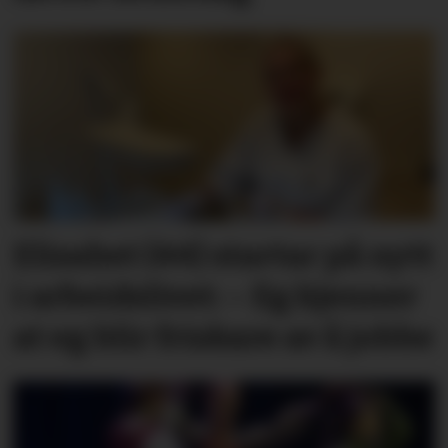
Elisabet (44) startar på nytt
i arbeidslivet: – Eg kjenner
at eg blir friskare av å jobbe