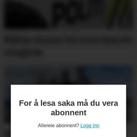
Måtte stanse bil som køyrte
vinglete
For å lesa saka må du vera
abonnent
Allereie abonnent?
Logg inn
Hit drar nesten alle