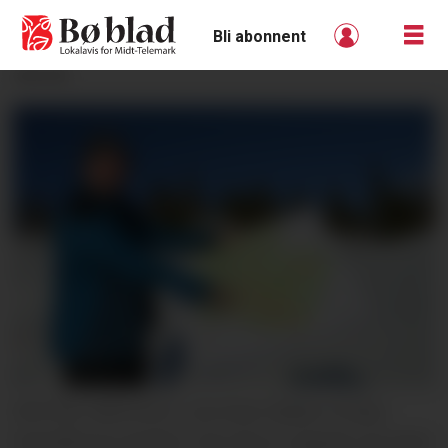
Bli abonnent
ANNONSE
KRITISK, MEN BLID: Jan Einar Stølan vil ikkje
framstå som grinete, men han er opprørt og svært