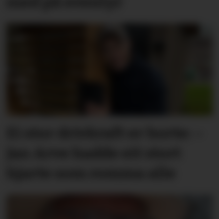
med på eventyr
Ei stor drivkraft er borte: –
Jan Arve hadde eit stort
hjarte som romma alle