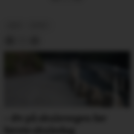
ARKIV
NYHEIT
– Øv på skulevegen før
første skuledag