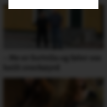
– Me er fortvila og føler oss
heilt overkøyrd