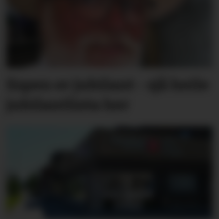
Espen er jubilant - sjå heile
jubilantlista her