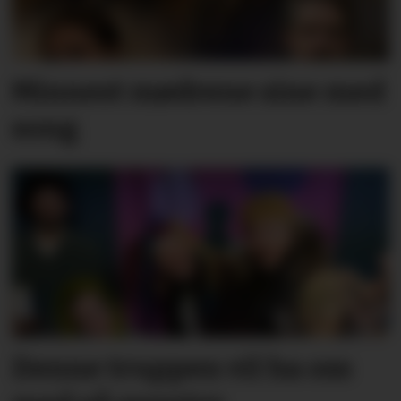
Minnest mødrene sine med
song
Denne truppen vil ha oss