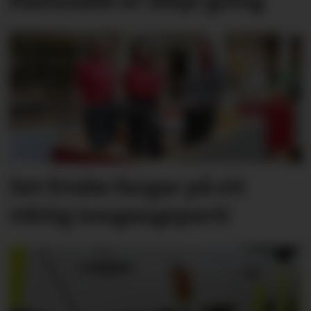
Pastinakk er ikkje giftig
Set friske fargar på eit
viktig inngangs­parti