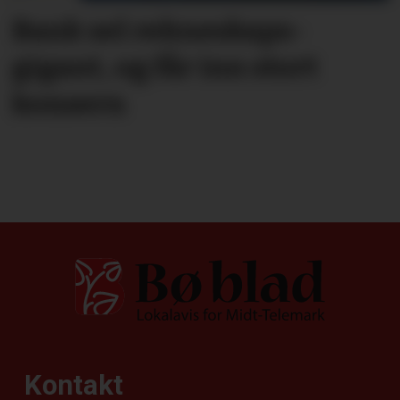
Bank sel rekne­skaps­­
gigant, og får inn stort
konsern
Kontakt