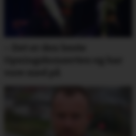
– Det er den beste
Opningskonserten eg har
vore med på