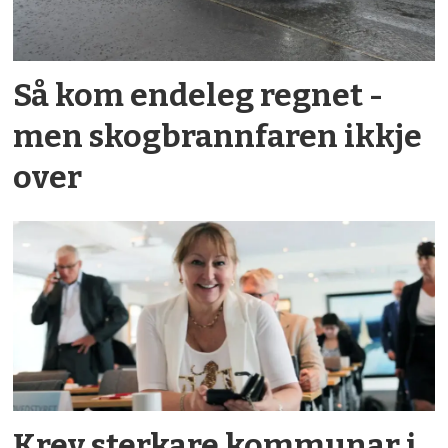
Så kom endeleg regnet -
men skog­brann­faren ikkje
over
Krev sterkare kommunar i