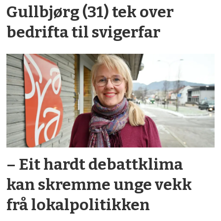
Gullbjørg (31) tek over
bedrifta til svigerfar
– Eit hardt debatt­klima
kan skremme unge vekk
frå lokal­politikken