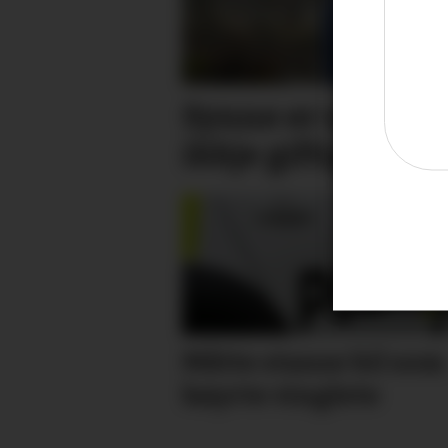
Synne er ueinig: 
ikkje giftig
Måtte stanse bil som
køyrte vinglete