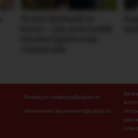
a
Ei stor drivkraft er
Esp
borte: – Jan Arve hadde
hei
eit stort hjarte som
romma alle
Bø bla
Redaksjon
redaksjon@boblad.no
kommun
netta
Abonnement
abonnement@boblad.no
papira
sider 