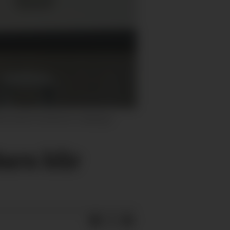
ikt knytte til ekstreme valdelege
arn blir