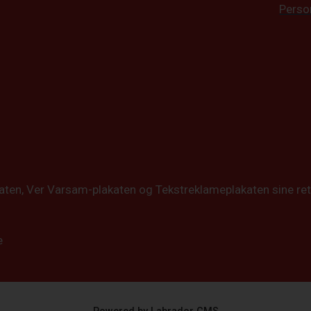
Perso
katen, Ver Varsam-plakaten og Tekstreklameplakaten sine ret
e