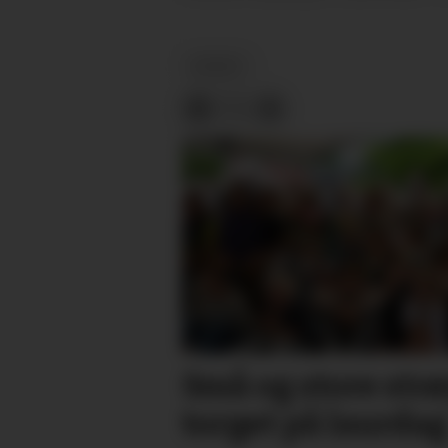
NYHEIT
Små og store str
torget på laurdag