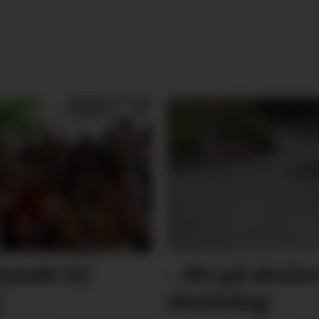
øymde til
– Øv på skule
skuledag