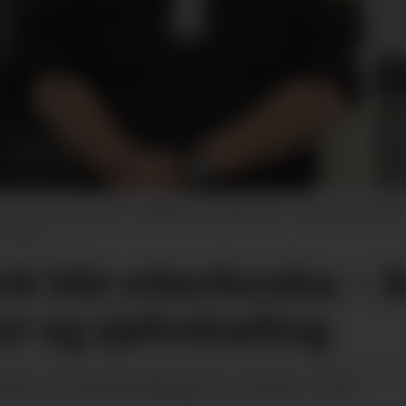
rüner fortel at det er pågåande straffesaker i Sør-Øst politidistr
Ellingsen
k blir etterforska: – B
tur og sjølvskading
05:00
måndag 15. juni 2026 - 13:44
SIST OPPDATERT