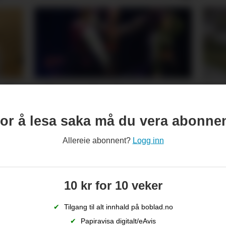
 på
– Det er den beste
Tre
 Eg
Opningskonserten eg
fyl
or å lesa saka må du vera abonne
har vore med på
for
Allereie abonnent?
Logg inn
10 kr for 10 veker
✔
Tilgang til alt innhald på boblad.no
✔
Papiravisa digitalt/eAvis