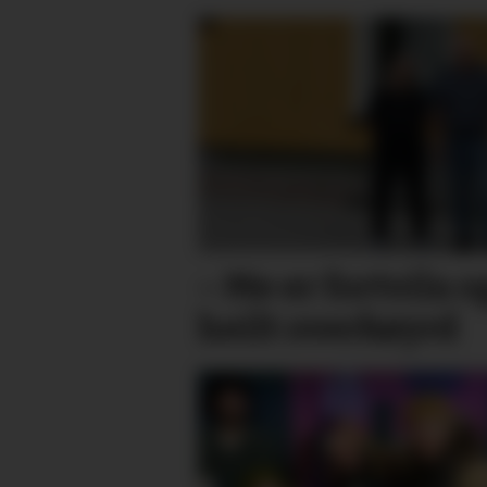
– Me er fortvila o
heilt overkøyrd