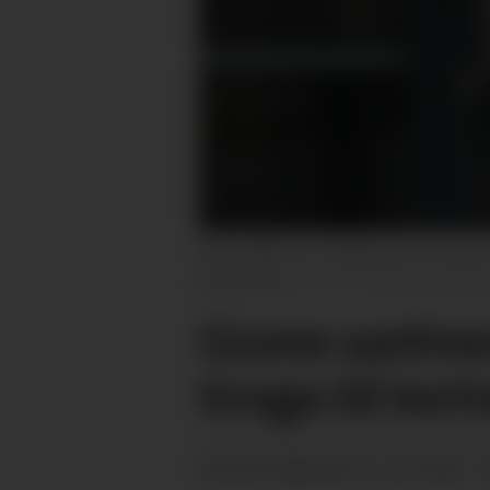
HAR KOME HIT: Politikontakt Christian G
nettsamfunn.
Veronica Irmelin 
Grove nettver
truga til tor
måndag 15. juni 2026 - 
PUBLISERT