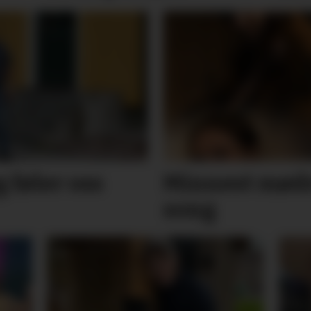
g føler oss
Minnest mød
song