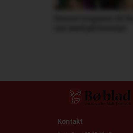
Denne truppen vil h
oss med på eventyr
Kontakt