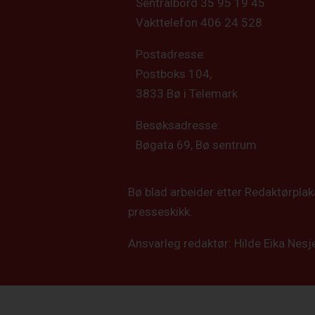
Sentralbord 35 95 19 45
Vakttelefon 406 24 528
Postadresse:
Postboks 104,
3833 Bø i Telemark
Besøksadresse:
Bøgata 69, Bø sentrum
Bø blad arbeider etter Redaktørpla
presseskikk.
Ansvarleg redaktør: Hilde Eika Nesj