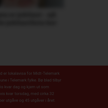
en er jubilant - sjå
le jubilantlista her
d er lokalavisa for Midt-Telemark
e i Telemark fylke. Bø blad tilbyr
vis kvar dag og kjem ut som
vis kvar torsdag, med cirka 32
per utgåve og 45 utgåver i året.