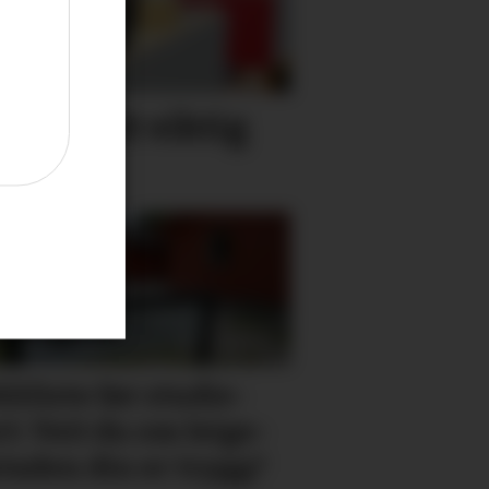
gar på eit viktig
i
kkliste før studie­
t: Veit du om leige­­­­
taden din er trygg?