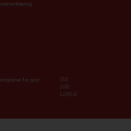
nvernerklæring
Min
ningsliner for god
side
Logg ut