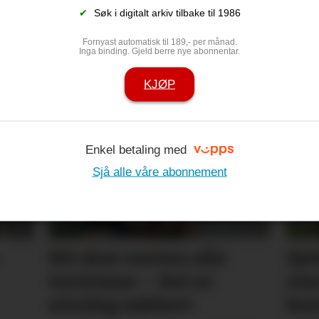
✔
Søk i digitalt arkiv tilbake til 1986
Fornyast automatisk til 189,- per månad.
Inga binding. Gjeld berre nye abonnentar.
– Pastinakk er
Set friske far
KJØP
inngangs­part
Enkel betaling med
Sjå alle våre abonnement
Hit drar nesten alle
Sje
turistane: – Det er
star
utruleg vakkert
bus