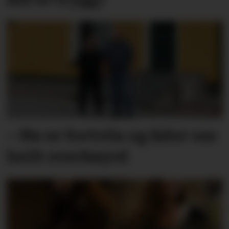
– Me er fortvila og føler oss
heilt overkøyrd