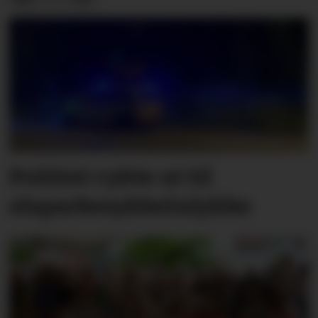
Politiet rykte ut til
elsparkesykkelulykke