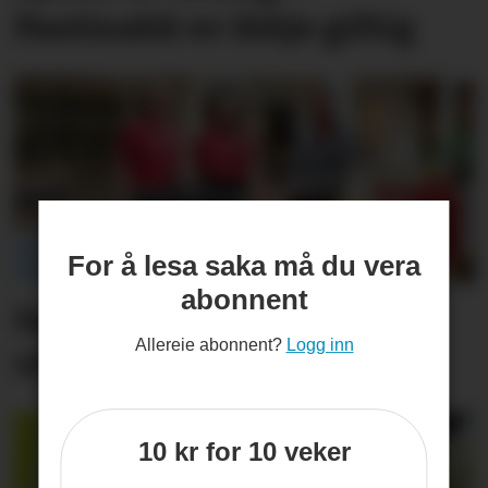
Pastinakk er ikkje giftig
For å lesa saka må du vera
abonnent
Set friske fargar på eit
Allereie abonnent?
Logg inn
viktig inngangs­parti
10 kr for 10 veker