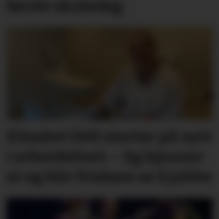
første skuledag
Elisabet (44) startar på nytt
i arbeidslivet: – Eg kjenner
at eg blir friskare av å jobbe