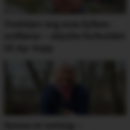
Trekkjer seg som fylkes­
ordførar – skjulte forholdet
til Ap-topp
Synne er ueinig: –