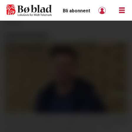
Bli abonnent
ANNONSE
SIDESPRANG:
FAST SPALTIST: Bjørnar Hagen Vika er fast spaltist
i Bø blad - lokalavis for Midt-Telemark.