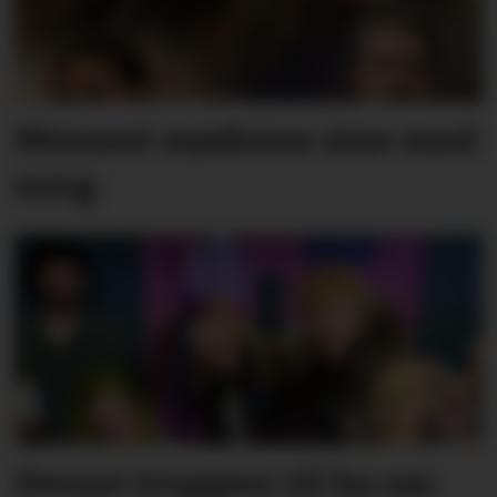
Minnest mødrene sine med
song
Denne truppen vil ha oss