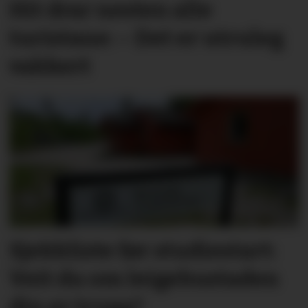
Hit drar nesten alle
turistane: – Det er utruleg
vakkert
Sjekkliste før studie­start:
Veit du om leige­­­­bustaden
din er trygg?