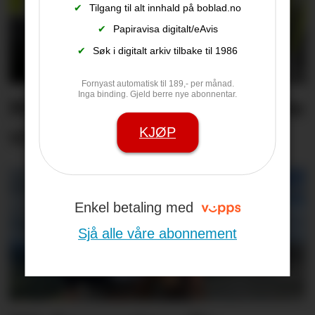
✔
Tilgang til alt innhald på boblad.no
✔
Papiravisa digitalt/eAvis
✔
Søk i digitalt arkiv tilbake til 1986
Fornyast automatisk til 189,- per månad.
Inga binding. Gjeld berre nye abonnentar.
Måtte stanse bil som køyrte
vinglete
KJØP
Enkel betaling med
Sjå alle våre abonnement