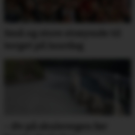
Små og store strøymde til
torget på laurdag
– Øv på skulevegen før