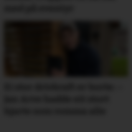
med på eventyr
Ei stor drivkraft er borte: –
Jan Arve hadde eit stort
hjarte som romma alle