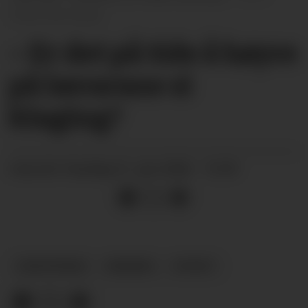
Hilde Eika Nesje
– Er det på tide å høyre
på lærarane si
klaging?
sundag 21. juni 2026 - 15:59
PUBLISERT
SIDESPRANG
MEINING
NYHEIT