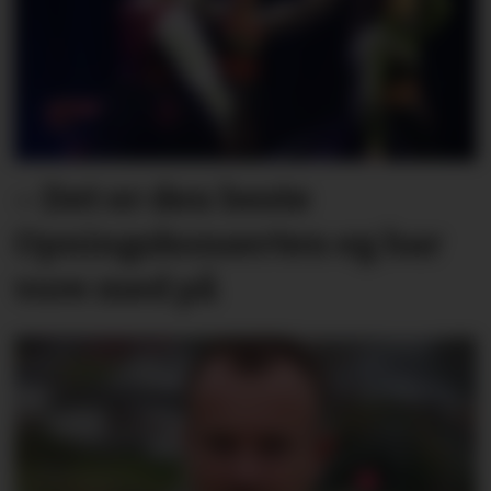
– Det er den beste
Opningskonserten eg har
vore med på