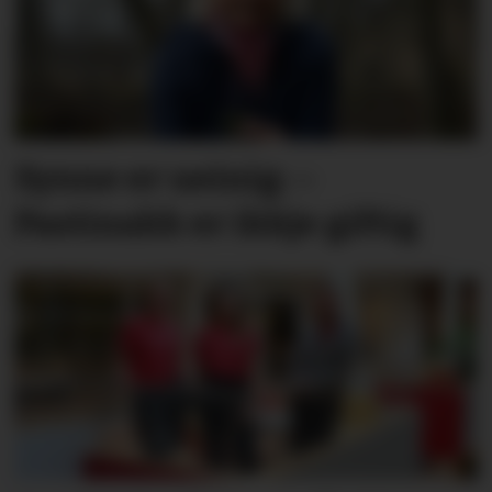
Synne er ueinig: –
Pastinakk er ikkje giftig