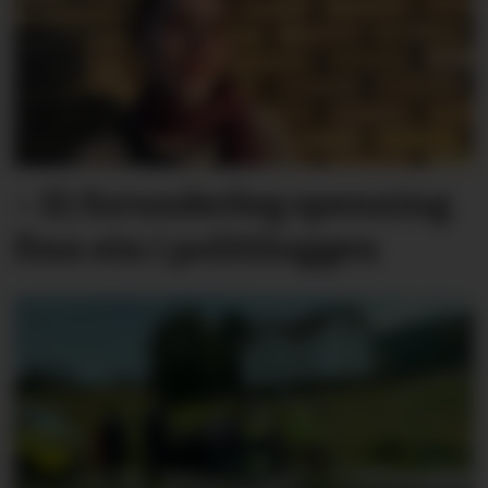
– Ei forunder­leg spen­ning
finn ein i politi­log­gen