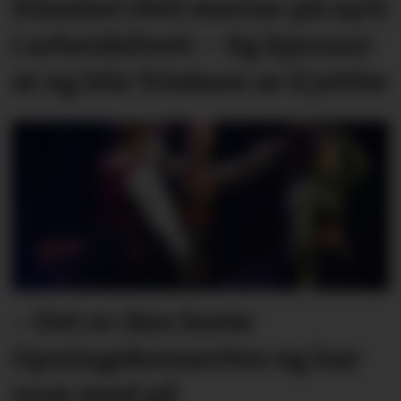
Elisabet (44) startar på nytt
i arbeidslivet: – Eg kjenner
at eg blir friskare av å jobbe
– Det er den beste
Opningskonserten eg har
vore med på