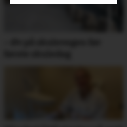
– Øv på skulevegen før
første skuledag