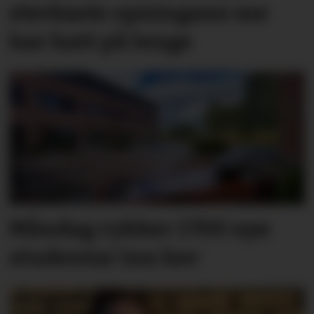
sterkaste opningane me
har hatt på lenge
Måndag rykker 1700 nye
studentar inn her