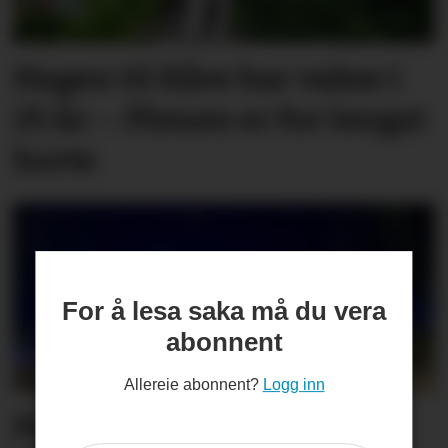
Hagen til Kåre har vakse i
25 år: – Plenen er for lengst
borte
For å lesa saka må du vera
abonnent
Allereie abonnent?
Logg inn
Politiet rykte ut til