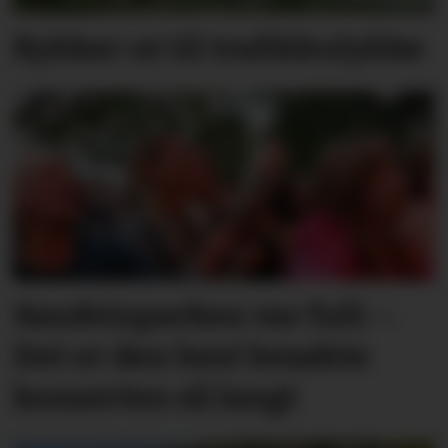
Rykker ut til trafikkulykke
Sandvinparken var full: –
Det er den best besøkte
konserten så langt