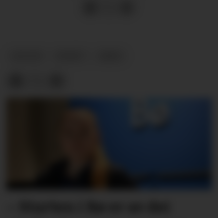
KULTUR
NYHEIT
ARKIV
– Starten i Bø er av dei