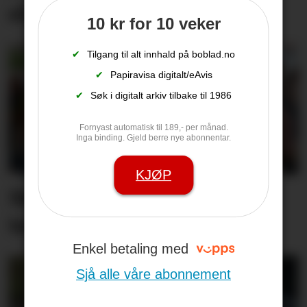
elsparkesykkelulykke
10 kr for 10 veker
✔
Tilgang til alt innhald på boblad.no
✔
Papiravisa digitalt/eAvis
✔
Søk i digitalt arkiv tilbake til 1986
Fornyast automatisk til 189,- per månad.
Inga binding. Gjeld berre nye abonnentar.
KJØP
Små og store strøymde til
torget på laurdag
Enkel betaling med
Sjå alle våre abonnement