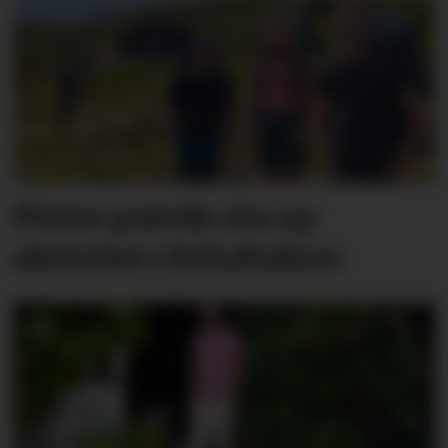
Fleire prøvde ein ny
aktivitet i friluftsåret