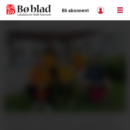
Bli abonnent
ANNONSE
SOMMARAKTIVITØRAR I 2021: I 2021 fekk Bø
frivilligsentral støtte frå Gjensidigestiftelsen for å