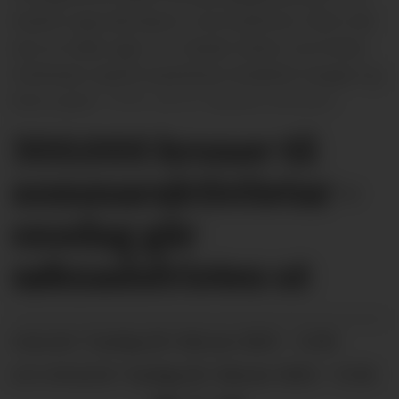
tilsette unge aktivitørar i sommarferien. Nå er det
lyst ut midlar igjen. F.v. Sander Nilsen, Ine Kritika
Hellestad, Ingvild Haukeland, Elisabeth Haugen og
Elvin Lavoll.
Gro B. Røiland, arkivfoto
300.000 kroner til
sommaraktivitetar –
onsdag går
søknadsfristen ut
tysdag 28. februar 2023 - 12:00
PUBLISERT
tysdag 28. februar 2023 - 13:36
SIST OPPDATERT