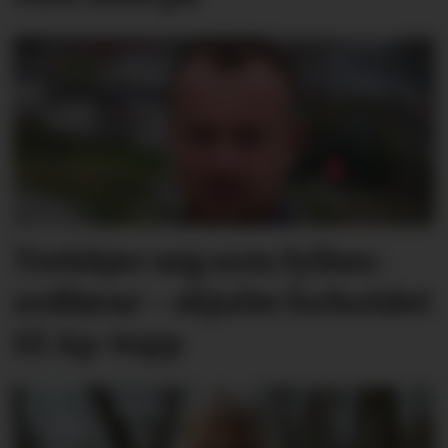
Trekkjer seg som fylkes­
ordførar – skjulte forholdet
til Ap-topp