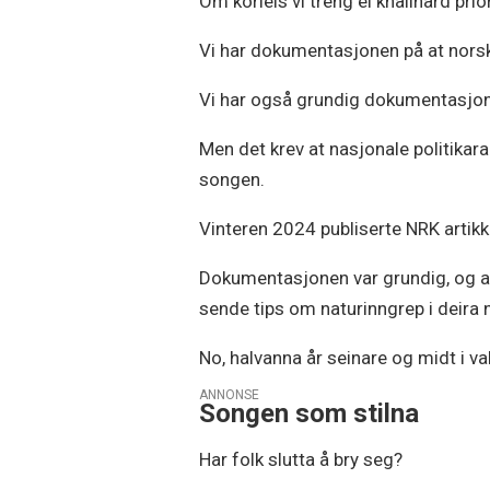
Om korleis vi treng ei knallhard prio
Vi har dokumentasjonen på at norsk n
Vi har også grundig dokumentasjon 
Men det krev at nasjonale politikara
songen.
Vinteren 2024 publiserte NRK artik
Dokumentasjonen var grundig, og art
sende tips om naturinngrep i deir
No, halvanna år seinare og midt i v
ANNONSE
Songen som stilna
Har folk slutta å bry seg?