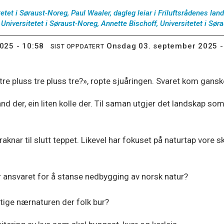
etet i Søraust-Noreg, Paul Waaler, dagleg leiar i Friluftsrådenes lan
, Universitetet i Søraust-Noreg, Annette Bischoff, Universitetet i Sø
025 - 10:58
onsdag 03. september 2025 -
SIST OPPDATERT
 tre pluss tre pluss tre?», ropte sjuåringen. Svaret kom ganske
rand der, ein liten kolle der. Til saman utgjer det landskap som
 raknar til slutt teppet. Likevel har fokuset på naturtap vor
ansvaret for å stanse nedbygging av norsk natur?
ktige nærnaturen der folk bur?