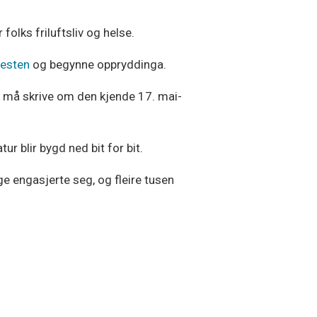
folks friluftsliv og helse.
festen
og begynne oppryddinga.
 vi må skrive om den kjende 17. mai-
ur blir bygd ned bit for bit.
ge engasjerte seg, og fleire tusen