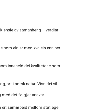
ei kjensle av samanheng – verdiar
me som ein er med kva ein enn ber
 som inneheld dei kvalitetane som
jort i norsk natur. Viss dei vil.
og med det følgjer ansvar.
re eit samarbeid mellom statlege,