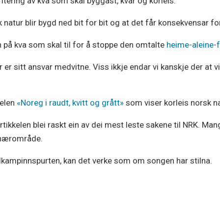
ritering av kva som skal byggast, kvar og korleis.
atur blir bygd ned bit for bit og at det får konsekvensar for 
på kva som skal til for å stoppe den omtalte
heime-aleine-
r er sitt ansvar medvitne. Viss ikkje endar vi kanskje der at
kelen
«Noreg i raudt, kvitt og grått»
som viser korleis norsk nat
ikkelen blei raskt ein av dei mest leste sakene til NRK. Man
a nærområde.
alkampinnspurten, kan det verke som om songen har stilna.