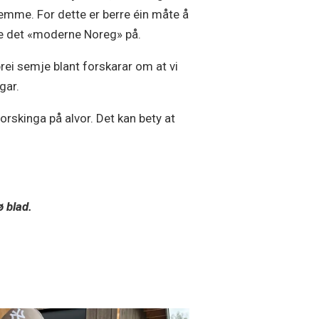
temme. For dette er berre éin måte å
e det «moderne Noreg» på.
brei semje blant forskarar om at vi
ngar.
orskinga på alvor. Det kan bety at
ø blad.