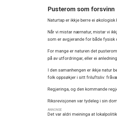
Pusterom som forsvinn
Naturtap er ikkje berre ei økologisk 
Når vi mistar nærnatur, mistar vi ik
som er avgjerande for både fysisk 
For mange er naturen det pusteromm
på av utfordringar, eller ei anlednin
I den samanhengen er ikkje natur b
folk oppsøkjer i sitt friluftsliv: frå
Regjeringa, og den kommande regjeri
Riksrevisjonen var tydeleg i sin dom
ANNONSE
Det var aldri meininga at lokalpolit