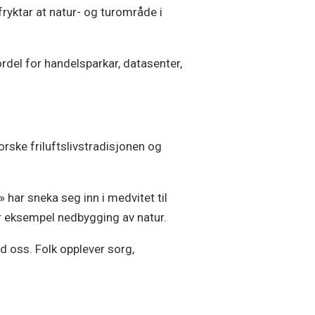
fryktar at natur- og turområde i
rdel for handelsparkar, datasenter,
norske friluftslivstradisjonen og
 har sneka seg inn i medvitet til
 for eksempel nedbygging av natur.
ed oss. Folk opplever sorg,