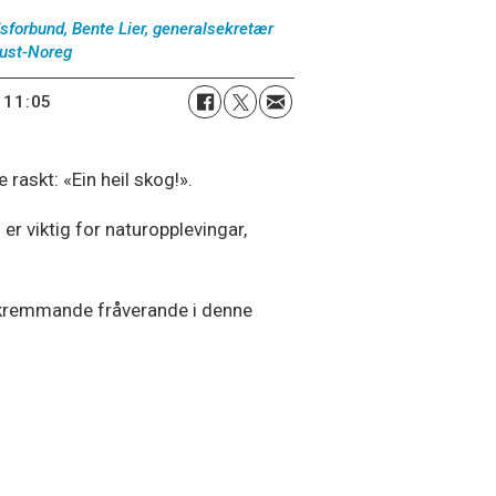
dsforbund, Bente Lier, generalsekretær
raust-Noreg
 11:05
 raskt: «Ein heil skog!».
 er viktig for naturopplevingar,
e skremmande fråverande i denne