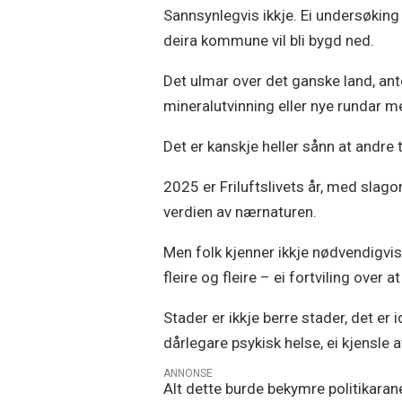
Sannsynlegvis ikkje. Ei undersøking 
deira kommune vil bli bygd ned.
Det ulmar over det ganske land, ant
mineralutvinning eller nye rundar m
Det er kanskje heller sånn at andre
2025 er Friluftslivets år, med slagor
verdien av nærnaturen.
Men folk kjenner ikkje nødvendigvis 
fleire og fleire – ei fortviling ove
Stader er ikkje berre stader, det er 
dårlegare psykisk helse, ei kjensle a
ANNONSE
Alt dette burde bekymre politikaran