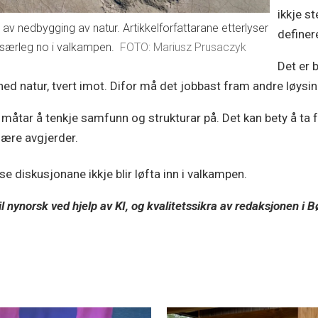
ikkje s
v nedbygging av natur. Artikkelforfattarane etterlyser
definer
særleg no i valkampen.
Mariusz Prusaczyk
Det er 
ned natur, tvert imot. Difor må det jobbast fram andre løysi
måtar å tenkje samfunn og strukturar på. Det kan bety å ta f
lære avgjerder.
se diskusjonane ikkje blir løfta inn i valkampen.
 nynorsk ved hjelp av KI, og kvalitetssikra av redaksjonen i B