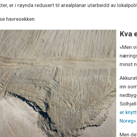
, er i røynda redusert til arealplanar utarbeidd av lokalpoli
sse havresekken.
Kva 
«Men vi
nærings
minst n
Akkurat
inn som
nedbygg
Solhjel
er knyt
Noreg»
Men det