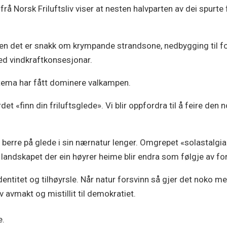
frå Norsk Friluftsliv viser at nesten halvparten av dei spurte 
en det er snakk om krympande strandsone, nedbygging til fo
ed vindkraftkonsesjonar.
 tema har fått dominere valkampen.
det «finn din friluftsglede». Vi blir oppfordra til å feire den 
berre på glede i sin nærnatur lenger. Omgrepet «solastalgia»
r at landskapet der ein høyrer heime blir endra som følgje av
identitet og tilhøyrsle. Når natur forsvinn så gjer det noko m
v avmakt og mistillit til demokratiet.
e.