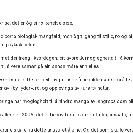
krise, det er òg ei folkehelsekrise.
kje berre biologisk mangfald, men òg tilgang til stille, ro og 
og psykisk helse.
et dei treng i kvardagen; eit avbrekk, moglegheita til å ko
g til å vere saman på ein annan måte enn elles.
erre «natur». Det er heilt avgjerande å behalde naturområde
vær av «by-lydar», ro, og opplevinga av «urørt» natur.
nga har moglegheit til å hindre mange av inngrepa som blir g
 allereie i 2006: det er behov for ein sterk statleg innsats, 
ikarane skulle ha dette ansvaret åleine. Og det som skulle ve