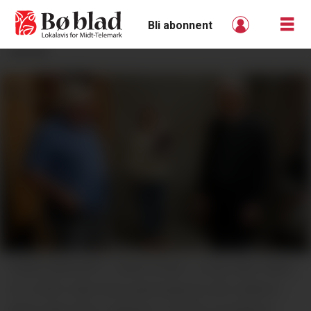
Bli abonnent
ANNONSE
FAMILIEBEDRIFT: Statsminister Jonas Gahr Støre
(t.h.) fekk møte fleire generasjonar på Lindheim
gard under førre valkamp. Torstein og dottera