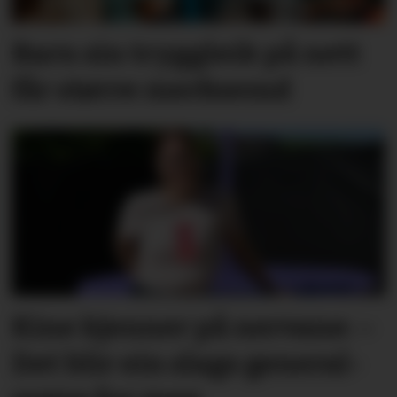
Barn sin tryggleik på nett
får større merksemd
Kine kjenner på nervane: –
Det blir ein slags general­­