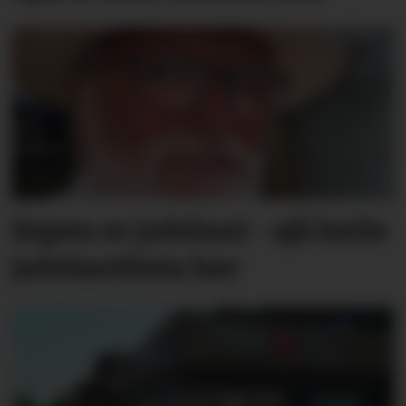
Espen er jubilant - sjå heile
jubilantlista her