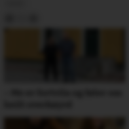
NYHEIT
– Me er fortvila og føler oss
heilt overkøyrd