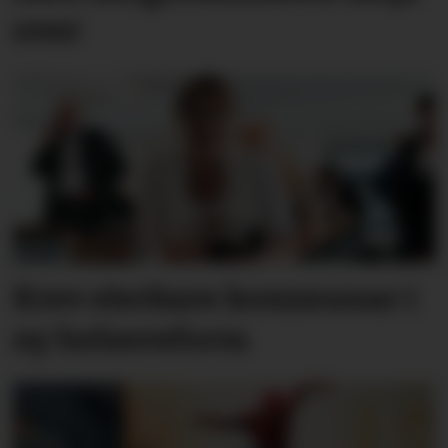
over
Krev sterkare kommunar i
ny helsereform