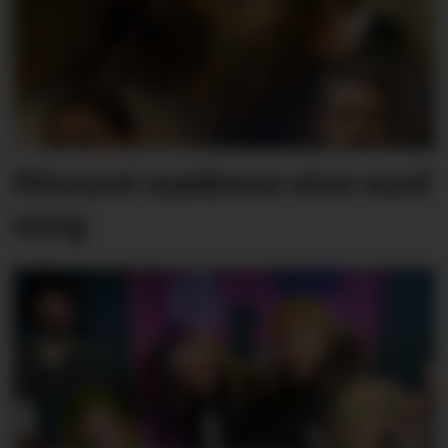
Minnest mødrene sine med
song