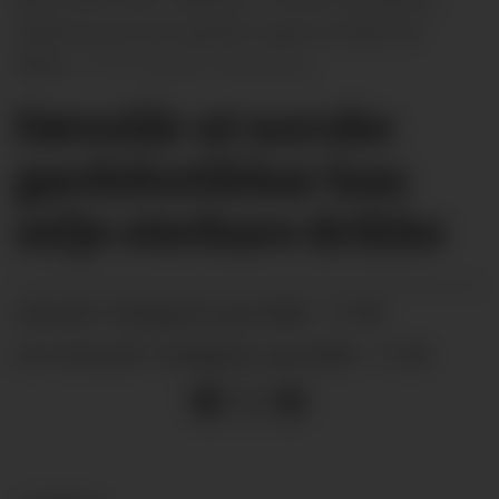
Ingeborg serverte gardens eigne produkt på
flaske.
Øystein Akselberg
Føreslår at norske
gardsbutikkar kan
selje sterkare drikke
tysdag 02. juni 2026 - 11:00
PUBLISERT
tysdag 02. juni 2026 - 11:26
SIST OPPDATERT