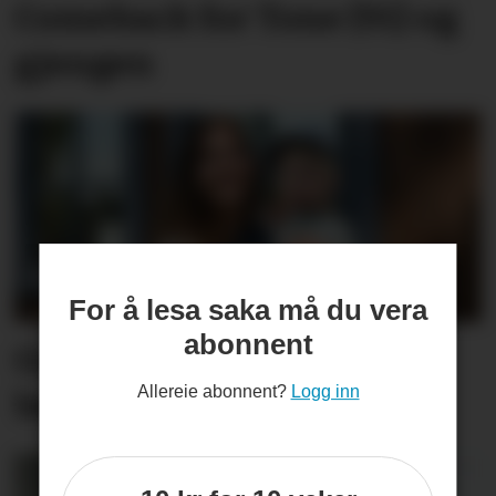
Comeback for Tone (91) og
gjengen
For å lesa saka må du vera
abonnent
Gullbjørg (31) tek over
Allereie abonnent?
Logg inn
bedrifta til svigerfar