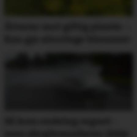
Åtvarar mot giftig plante: –
Kan gje alvorlege blemmer
Så kom endeleg regnet -
men skog­brann­faren ikkje