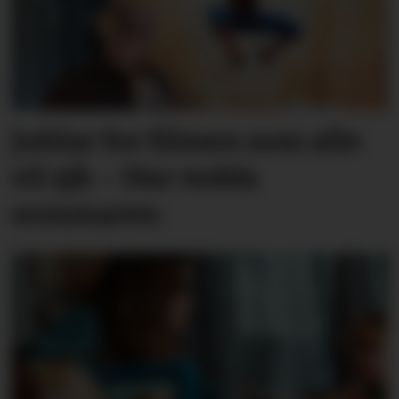
Jublar for filmen som alle
vil sjå: – Har redda
sommaren