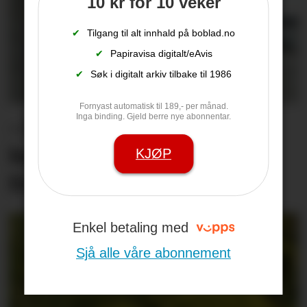
10 kr for 10 veker
✔
Tilgang til alt innhald på boblad.no
✔
Papiravisa digitalt/eAvis
✔
Søk i digitalt arkiv tilbake til 1986
Fornyast automatisk til 189,- per månad.
Inga binding. Gjeld berre nye abonnentar.
– Eit hardt debatt­klima
kan skremme unge vekk
KJØP
frå lokal­politikken
Enkel betaling med
Sjå alle våre abonnement