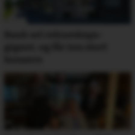
Bank sel rekne­skaps­­
gigant, og får inn stort
konsern