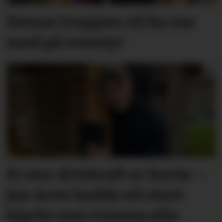
Denne truppen vil ha oss
med på eventyr
Ei stor drivkraft er borte: –
Jan Arve hadde eit stort
hjarte som romma alle