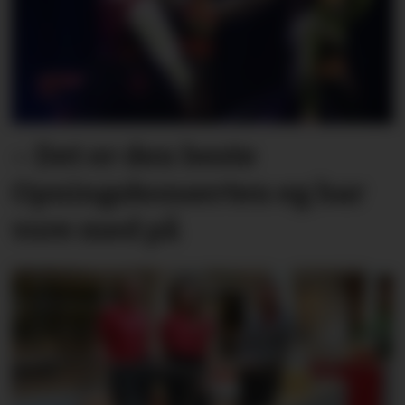
– Det er den beste
Opningskonserten eg har
vore med på