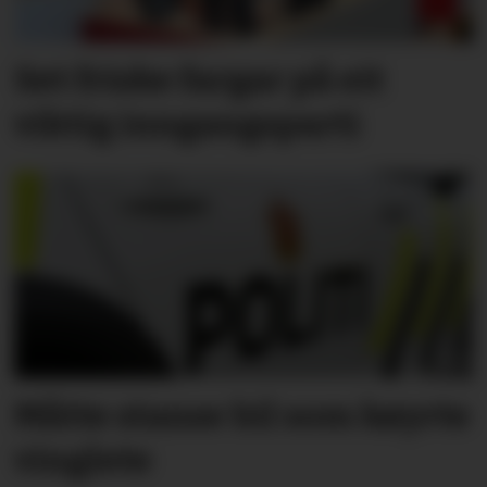
Set friske fargar på eit
viktig inngangs­parti
Måtte stanse bil som køyrte
vinglete