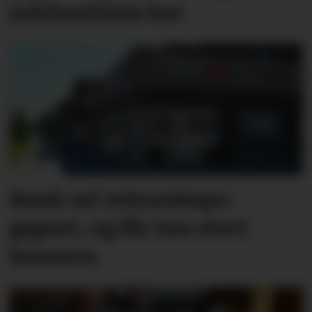
jubilantlista her
Bank sel rekne­skaps­­
gigant, og får inn stort
konsern