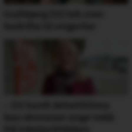
Gullbjørg (31) tek over
bedrifta til svigerfar
– Eit hardt debatt­klima
kan skremme unge vekk
frå lokal­politikken