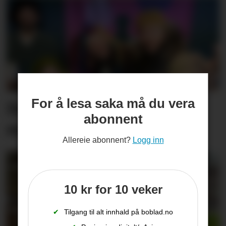
For å lesa saka må du vera
Denne truppen vil ha oss
abonnent
med på eventyr
Allereie abonnent?
Logg inn
10 kr for 10 veker
✔
Tilgang til alt innhald på boblad.no