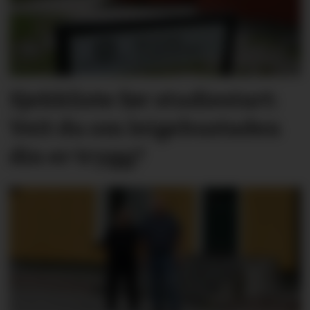
Sjekkliste før studie­start:
Veit du om leige­­­­bustaden
din er trygg?