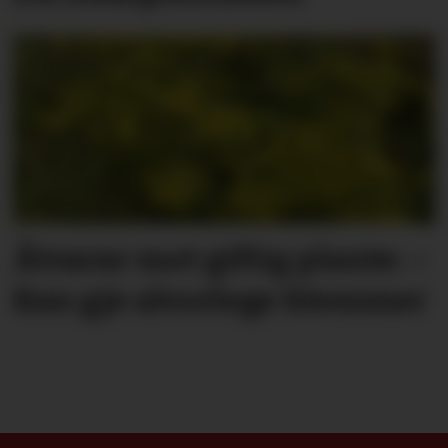
Åtvarar mot giftig plante: –
Kan gje alvorlege blemmer