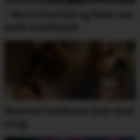
– Me er fortvila og føler oss
heilt overkøyrd
Minnest mødrene sine med
song