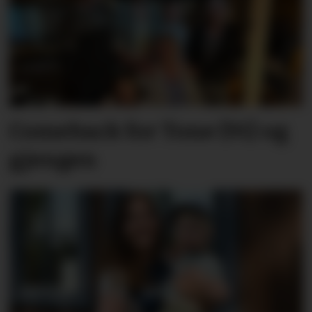
Comeback for Tone (91) og
gjengen