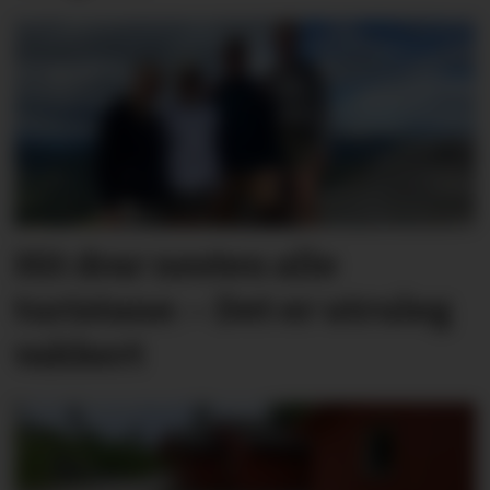
Hit drar nesten alle
turistane: – Det er utruleg
vakkert