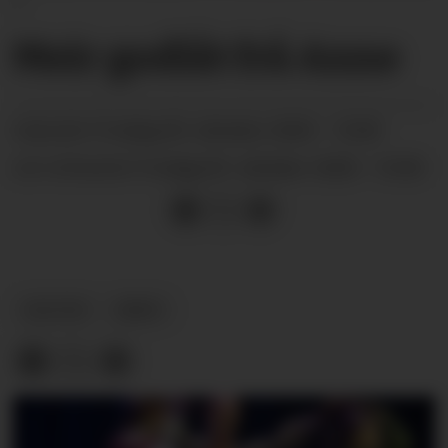
P
Meir godlåt frå Anne
fredag 09. oktober 2020 - 10:00
PUBLISERT
fredag 09. oktober 2020 - 10:00
SIST OPPDATERT
KULTUR
ARKIV