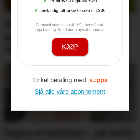
✔
Papiravisa digitalt/eAvis
✔
Søk i digitalt arkiv tilbake til 1986
Ei stor drivkraft er borte: –
Fornyast automatisk til 189,- per månad.
Inga binding. Gjeld berre nye abonnentar.
Jan Arve hadde eit stort
KJØP
hjarte som romma alle
Enkel betaling med
Sjå alle våre abonnement
Espen er jubilant - sjå heile