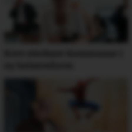
Krev sterkare kommunar i
ny helsereform