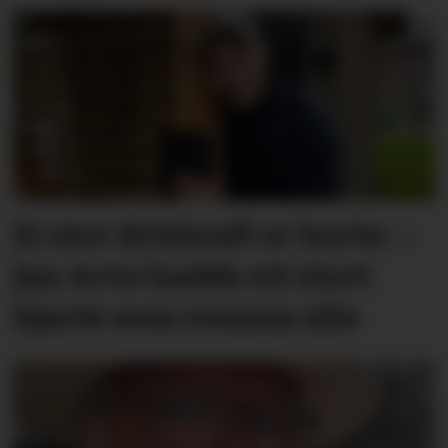
Ei stor drivkraft er borte: –
Jan Arve hadde eit stort
hjarte som romma alle