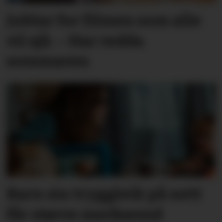
Jublar for filmen som alle
vil sjå: – Har redda
sommaren
Barn sin tryggleik på nett
får større merksemd