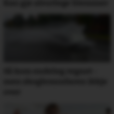
Kan gje alvorlege blemmer
Så kom endeleg regnet -
men skog­brann­faren ikkje
over