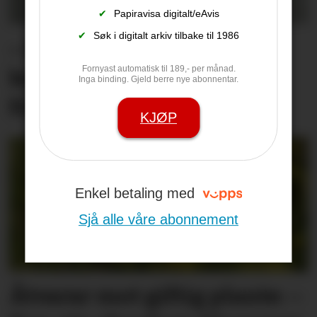
✔
Papiravisa digitalt/eAvis
✔
Søk i digitalt arkiv tilbake til 1986
– Eit hardt debatt­klima
Fornyast automatisk til 189,- per månad.
kan skremme unge vekk
Inga binding. Gjeld berre nye abonnentar.
frå lokal­politikken
KJØP
Enkel betaling med
Sjå alle våre abonnement
Åtvarar mot giftig plante: –