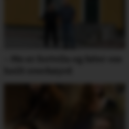
– Me er fortvila og føler oss
heilt overkøyrd