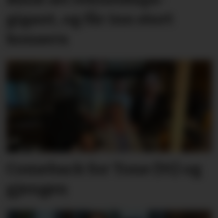
gigant, og får inn stort
konsern
Comeback for Tone (91) og
gjengen