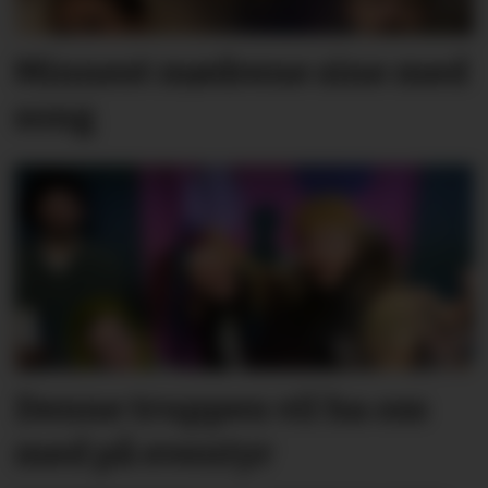
Minnest mødrene sine med
song
Denne truppen vil ha oss
med på eventyr