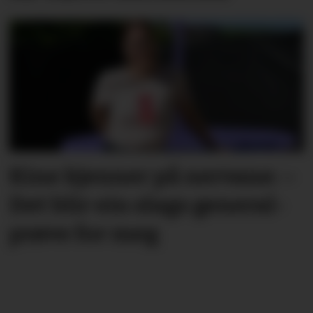
Kine kjenner på nervane: –
Det blir ein slags general­­
prøve for meg