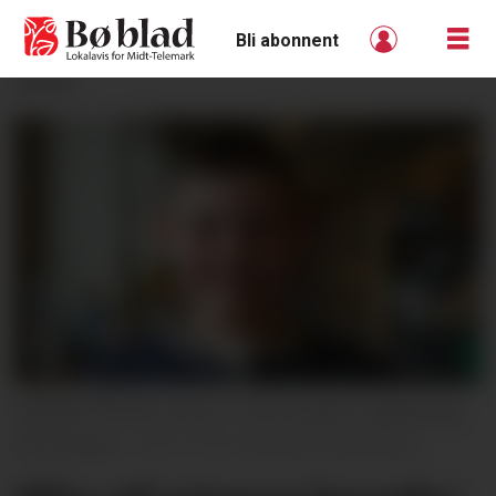
Bli abonnent
ANNONSE
BARNEPRATEN: Illia er 10 år og kjem opphavleg
frå Ukraina.
FOTO: Øystein Akselberg