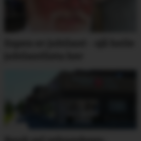
Espen er jubilant - sjå heile
jubilantlista her
Bank sel rekne­skaps­­