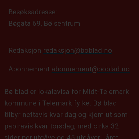
Besøksadresse:
Bøgata 69, Bø sentrum
Redaksjon
redaksjon@boblad.no
Abonnement
abonnement@boblad.no
Bø blad er lokalavisa for Midt-Telemark
kommune i Telemark fylke. Bø blad
tilbyr nettavis kvar dag og kjem ut som
papiravis kvar torsdag, med cirka 32
sider per utgåve og 45 utgåver i året.