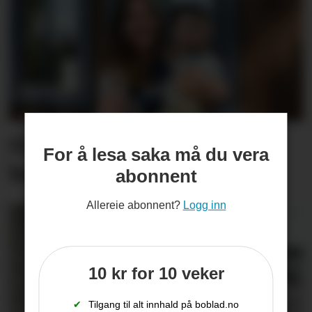
Gullbjørg (31) tek over
For å lesa saka må du vera
bedrifta til svigerfar
abonnent
Allereie abonnent?
Logg inn
10 kr for 10 veker
✔
Tilgang til alt innhald på boblad.no