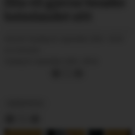
Illia vil gjerne besøke
heimlandet sitt
sundag 22. september 2024 - 04:59
PUBLISERT
SIST OPPDATERT
tysdag 24. september 2024 - 08:42
BARNEPRATEN