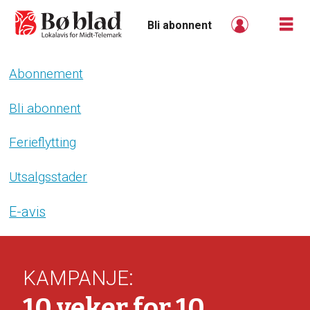
Bli abonnent
Abonnement
Bli
abonnent
Bli abonnent
-
Ferieflytting
boblad
Utsalgsstader
E-avis
:
KAMPANJE
10 veker for 10