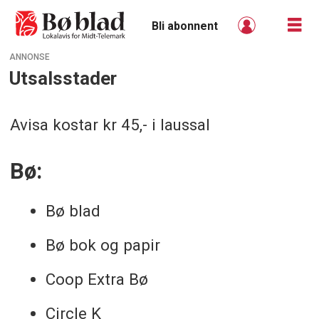
Bli abonnent
ANNONSE
Utsalsstader
Utsalsstader
-
Avisa kostar kr 45,- i laussal
boblad
Bø:
Bø blad
Bø bok og papir
Coop Extra Bø
Circle K