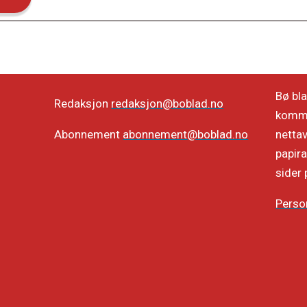
Bø bla
Redaksjon
redaksjon@boblad.no
kommun
netta
Abonnement
abonnement@boblad.no
papira
sider 
Perso