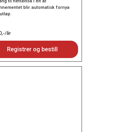
ang til nettavisa i eit år.
nnementet blir automatisk fornya
utløp.
,-/år
Registrer og bestill