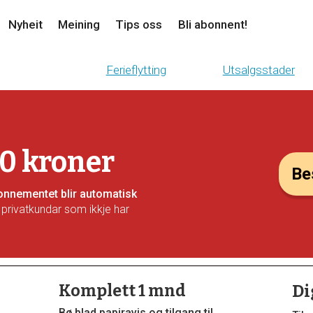
Nyheit
Meining
Tips oss
Bli abonnent!
Ferieflytting
Utsalgsstader
10 kroner
Bes
Abonnementet blir automatisk
 privatkundar som ikkje har
Komplett 1 mnd
Di
Bø blad papiravis og tilgang til