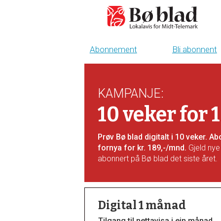
Abonnement
Bli abonnent
Bli
abonnent
KAMPANJE
:
-
10 veker for 
boblad
Prøv Bø blad digitalt i 10 veker. 
fornya for kr. 189,-/mnd.
Gjeld nye
abonnert på Bø blad det siste året.
Digital 1 månad
Tilgang til nettavisa i ein månad.