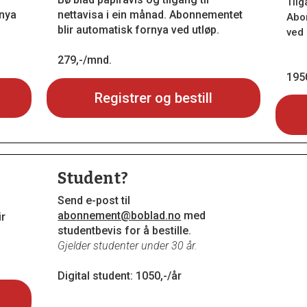
Tilg
rnya
nettavisa i ein månad. Abonnementet
Abo
blir automatisk fornya ved utløp.
ved 
279,-/mnd.
1950
Registrer og bestill
Student?
Send e-post til
abonnement@boblad.no
med
ir
studentbevis for å bestille.
Gjelder studenter under 30 år.
Digital student: 1050,-/år