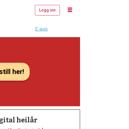
Logg inn
E-avis
till her!
gital heilår