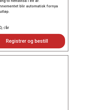
ang til nettavisa i eit år.
nnementet blir automatisk fornya
utløp.
,-/år
Registrer og bestill