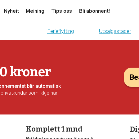
Nyheit
Meining
Tips oss
Bli abonnent!
Ferieflytting
Utsalgsstader
10 kroner
Bes
Abonnementet blir automatisk
 privatkundar som ikkje har
Komplett 1 mnd
Di
Bø blad papiravis og tilgang til