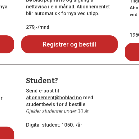
Tilg
rnya
nettavisa i ein månad. Abonnementet
Abo
blir automatisk fornya ved utløp.
ved 
279,-/mnd.
1950
Registrer og bestill
Student?
Send e-post til
abonnement@boblad.no
med
ir
studentbevis for å bestille.
Gjelder studenter under 30 år.
Digital student: 1050,-/år