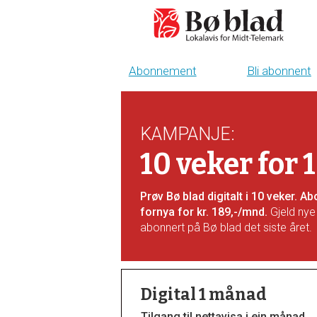
Abonnement
Bli abonnent
Bli
abonnent
KAMPANJE
:
-
10 veker for 
boblad
Prøv Bø blad digitalt i 10 veker. 
fornya for kr. 189,-/mnd.
Gjeld nye
abonnert på Bø blad det siste året.
Digital 1 månad
Tilgang til nettavisa i ein månad.