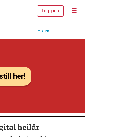
Logg inn
E-avis
till her!
gital heilår