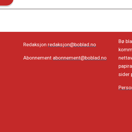
Bø bla
Redaksjon
redaksjon@boblad.no
kommun
netta
Abonnement
abonnement@boblad.no
papira
sider 
Perso