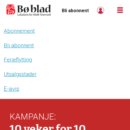
Bli abonnent
Abonnement
Bli
abonnent
Bli abonnent
-
Ferieflytting
boblad
Utsalgsstader
E-avis
:
KAMPANJE
10 veker for 10