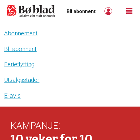
Bli abonnent
Abonnement
Bli
abonnent
Bli abonnent
-
Ferieflytting
boblad
Utsalgsstader
E-avis
:
KAMPANJE
10 veker for 10