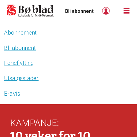
Bli abonnent
Abonnement
Bli
abonnent
Bli abonnent
-
Ferieflytting
boblad
Utsalgsstader
E-avis
:
KAMPANJE
10 veker for 10