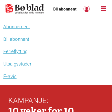
Bli abonnent
Abonnement
Bli
abonnent
Bli abonnent
-
Ferieflytting
boblad
Utsalgsstader
E-avis
:
KAMPANJE
10 veker for 10