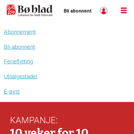
Bli abonnent
Abonnement
Bli
abonnent
Bli abonnent
-
Ferieflytting
boblad
Utsalgsstader
E-avis
:
KAMPANJE
10 veker for 10