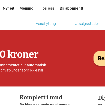
Nyheit
Meining
Tips oss
Bli abonnent!
Ferieflytting
Utsalgsstader
10 kroner
Bes
Abonnementet blir automatisk
 privatkundar som ikkje har
Komplett 1 mnd
Di
Bø blad papiravis og tilgang til