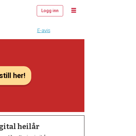
Logg inn
E-avis
till her!
gital heilår