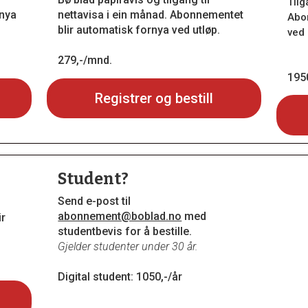
Tilg
rnya
nettavisa i ein månad. Abonnementet
Abo
blir automatisk fornya ved utløp.
ved 
279,-/mnd.
1950
Registrer og bestill
Student?
Send e-post til
abonnement@boblad.no
med
ir
studentbevis for å bestille.
Gjelder studenter under 30 år.
Digital student: 1050,-/år