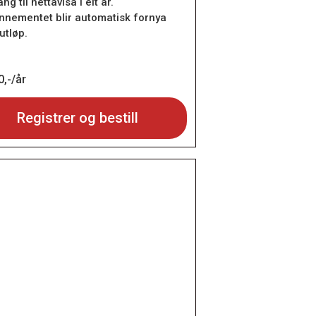
ang til nettavisa i eit år.
nnementet blir automatisk fornya
utløp.
,-/år
Registrer og bestill