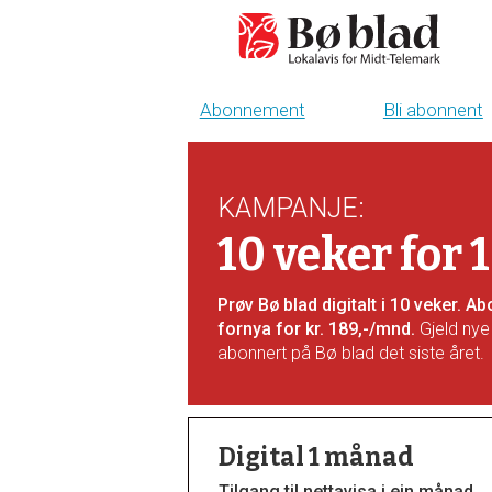
Abonnement
Bli abonnent
Bli
abonnent
KAMPANJE
:
-
10 veker for 
boblad
Prøv Bø blad digitalt i 10 veker. 
fornya for kr. 189,-/mnd.
Gjeld nye
abonnert på Bø blad det siste året.
Digital 1 månad
Tilgang til nettavisa i ein månad.