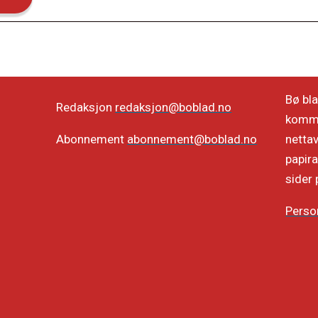
Bø bla
Redaksjon
redaksjon@boblad.no
kommun
netta
Abonnement
abonnement@boblad.no
papira
sider 
Perso