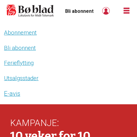
Bli abonnent
Abonnement
Bli
abonnent
Bli abonnent
-
Ferieflytting
boblad
Utsalgsstader
E-avis
:
KAMPANJE
10 veker for 10