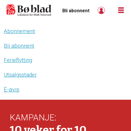
Bli abonnent
Abonnement
Bli
abonnent
Bli abonnent
-
Ferieflytting
boblad
Utsalgsstader
E-avis
:
KAMPANJE
10 veker for 10