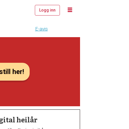
Logg inn
E-avis
till her!
gital heilår