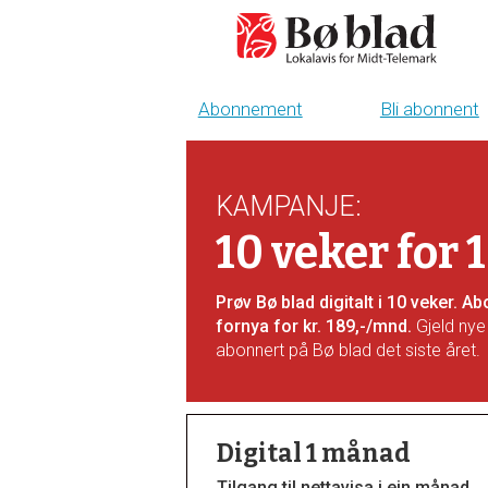
Abonnement
Bli abonnent
Bli
abonnent
KAMPANJE
:
-
10 veker for 
boblad
Prøv Bø blad digitalt i 10 veker. 
fornya for kr. 189,-/mnd.
Gjeld nye
abonnert på Bø blad det siste året.
Digital 1 månad
Tilgang til nettavisa i ein månad.