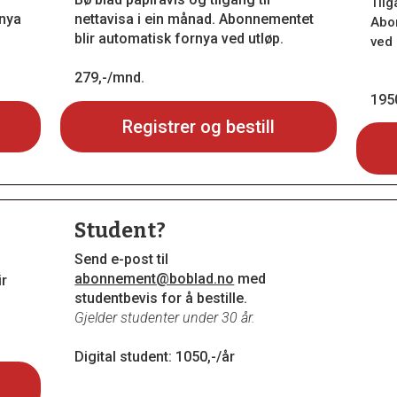
Tilg
rnya
nettavisa i ein månad. Abonnementet
Abo
blir automatisk fornya ved utløp.
ved 
279,-/mnd.
1950
Registrer og bestill
Student?
Send e-post til
abonnement@boblad.no
med
ir
studentbevis for å bestille.
Gjelder studenter under 30 år.
Digital student: 1050,-/år