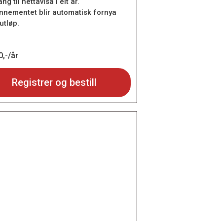
ang til nettavisa i eit år.
nnementet blir automatisk fornya
utløp.
,-/år
Registrer og bestill