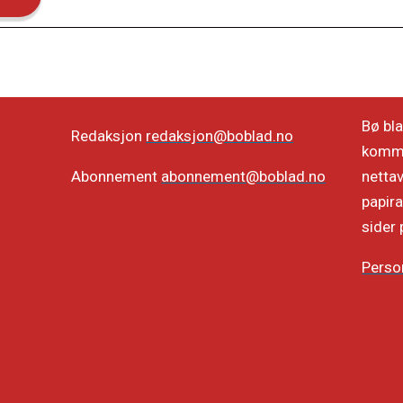
Bø bla
Redaksjon
redaksjon@boblad.no
kommun
netta
Abonnement
abonnement@boblad.no
papira
sider 
Perso