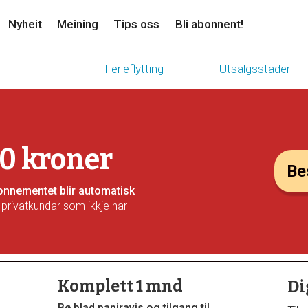
Nyheit
Meining
Tips oss
Bli abonnent!
Ferieflytting
Utsalgsstader
10 kroner
Bes
Abonnementet blir automatisk
 privatkundar som ikkje har
Komplett 1 mnd
Di
Bø blad papiravis og tilgang til