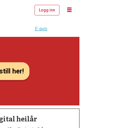
Logg inn
E-avis
till her!
gital heilår