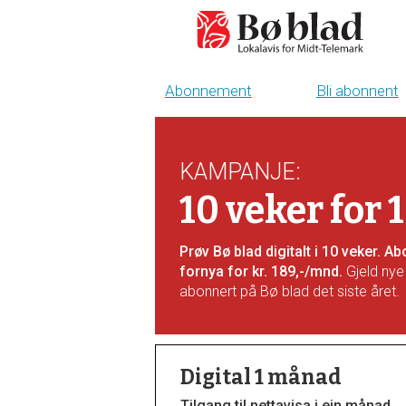
Abonnement
Bli abonnent
Bli
abonnent
KAMPANJE
:
-
10 veker for 
boblad
Prøv Bø blad digitalt i 10 veker. 
fornya for kr. 189,-/mnd.
Gjeld nye
abonnert på Bø blad det siste året.
Digital 1 månad
Tilgang til nettavisa i ein månad.