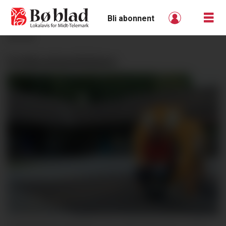
Bli abonnent
ANNONSE
Ordførarkandidaten: