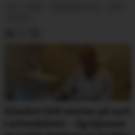
VAL
NYHEIT
KOMMUNEVAL-2023
ARKIV
VAL-2021
Elisabet (44) startar på nytt
i arbeidslivet: – Eg kjenner