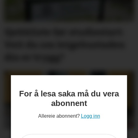
Sjekkliste før studie­start:
Veit du om leige­­­­bustaden
din er trygg?
For å lesa saka må du vera
abonnent
Allereie abonnent?
Logg inn