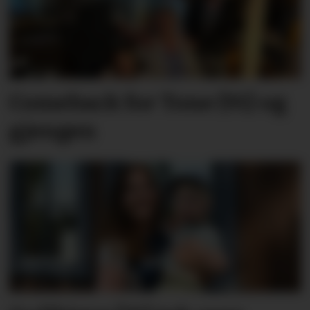
Comeback for Tone (91) og
gjengen