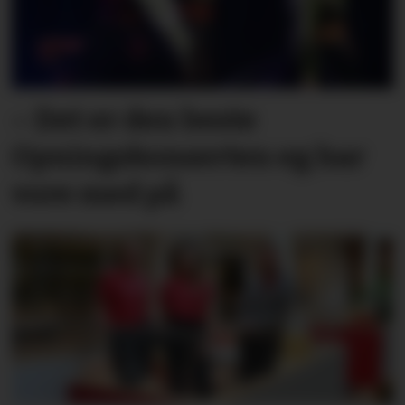
– Det er den beste
Opningskonserten eg har
vore med på