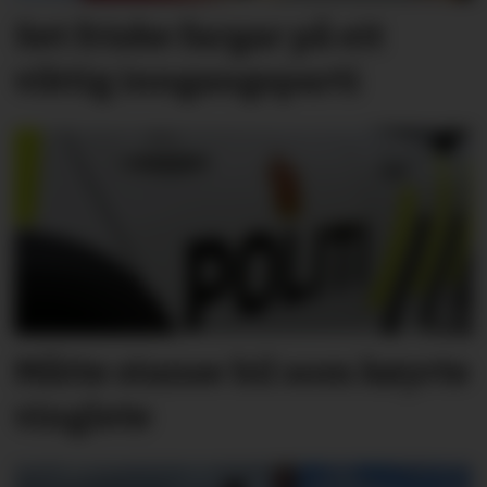
Set friske fargar på eit
viktig inngangs­parti
Måtte stanse bil som køyrte
vinglete