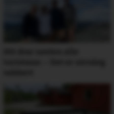
Hit drar nesten alle
turistane: – Det er utruleg
vakkert