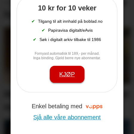
– Me er fortvila og føler oss
10 kr for 10 veker
heilt overkøyrd
✔
Tilgang til alt innhald på boblad.no
✔
Papiravisa digitalt/eAvis
✔
Søk i digitalt arkiv tilbake til 1986
Fornyast automatisk til 189,- per månad.
Inga binding. Gjeld berre nye abonnentar.
KJØP
Minnest mødrene sine med
song
Enkel betaling med
Sjå alle våre abonnement