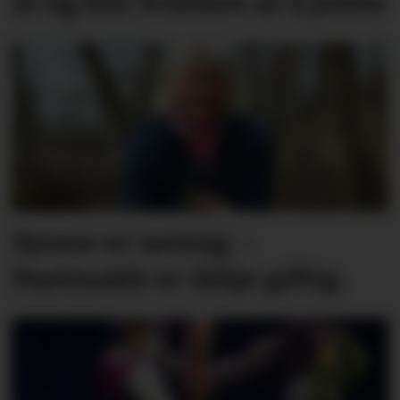
at eg blir friskare av å jobbe
Synne er ueinig: –
Pastinakk er ikkje giftig