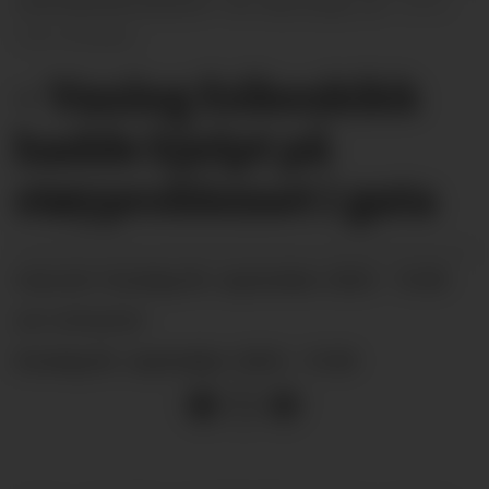
ORDFØRARKANDIDAT: Per Atle Einan, SV
Tom Arnesen
– Vanleg folkeskikk
hadde hjelpt på
støyproblemet i gata
onsdag 06. september 2023 - 15:00
PUBLISERT
SIST OPPDATERT
onsdag 06. september 2023 - 15:00