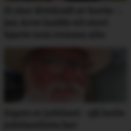
Ei stor drivkraft er borte: –
Jan Arve hadde eit stort
hjarte som romma alle
Espen er jubilant - sjå heile
jubilantlista her