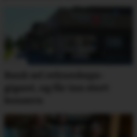
Bank sel rekne­skaps­­
gigant, og får inn stort
konsern