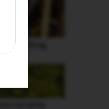
Tone (91) og
arar mot giftig