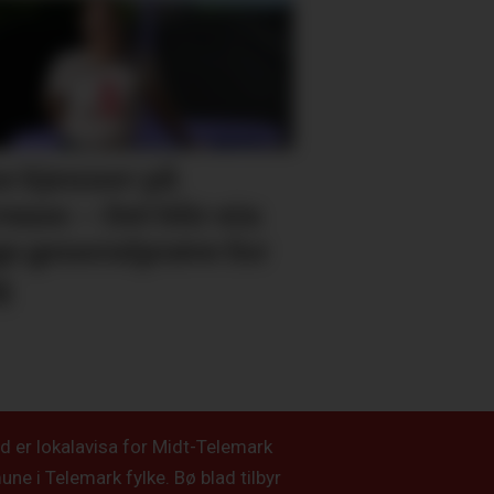
e kjenner på
vane: – Det blir ein
gs general­­prøve for
g
d er lokalavisa for Midt-Telemark
e i Telemark fylke. Bø blad tilbyr