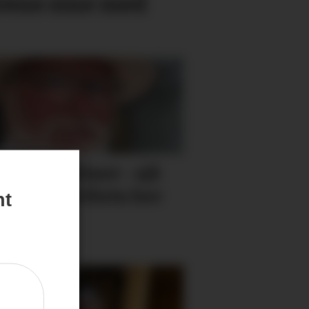
rene sine med
en er jubilant - sjå
le jubilantlista her
nt