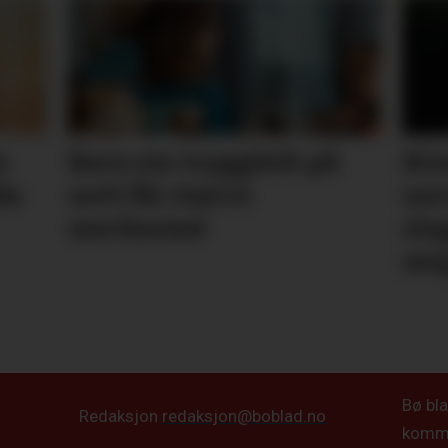
m
Barn sin tryggleik på
Kin
da
nett får større
ner
merksemd
sla
me
Bø bla
Redaksjon
redaksjon@boblad.no
kommun