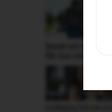
Bank sel rekne­ska
får inn stort kon
Gullbjørg (31) tek ov