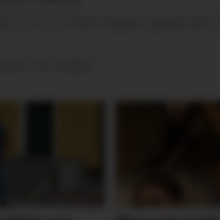
023 - 21:30
fredag 08. september 2023 - 
SIST OPPDATERT
-2023
VAL
MEINING