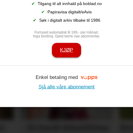
✔
Tilgang til alt innhald på boblad.no
✔
Papiravisa digitalt/eAvis
✔
Søk i digitalt arkiv tilbake til 1986
Fornyast automatisk til 189,- per månad.
Inga binding. Gjeld berre nye abonnentar.
KJØP
ps­­gigant, og
Comeback for 
sern
gjengen
Enkel betaling med
Sjå alle våre abonnement
er
– Eit hardt debatt­klima
Åtv