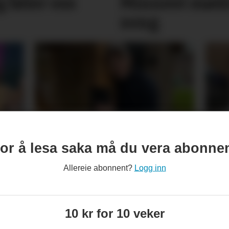
g føler oss
Minnest mød
song
a
Ei stor drivkraft er
Esp
borte: – Jan Arve hadde
hei
or å lesa saka må du vera abonne
eit stort hjarte som
Allereie abonnent?
Logg inn
romma alle
10 kr for 10 veker