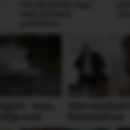
kan skremme unge
pla
vekk frå lokal­
alv
politikken
regnet - men
Krev sterkar
ikkje over
helsereform