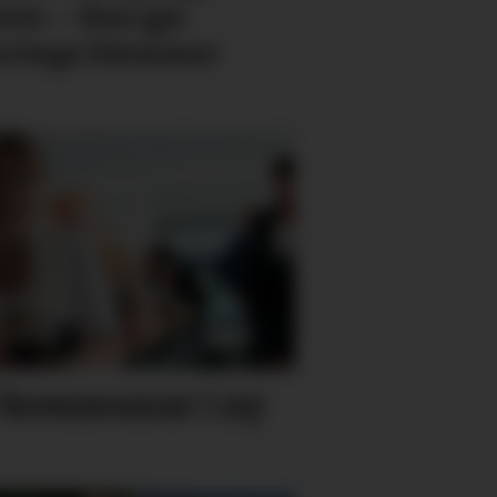
nte: – Kan gje
orlege blemmer
e kommunar i ny