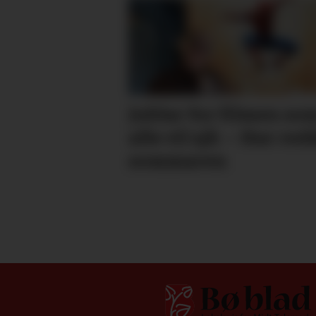
Jublar for filmen so
alle vil sjå: – Har red
sommaren