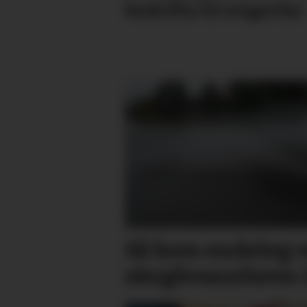
bedrifta til svigerfar
Så kom endeleg 
skog­brann­faren 