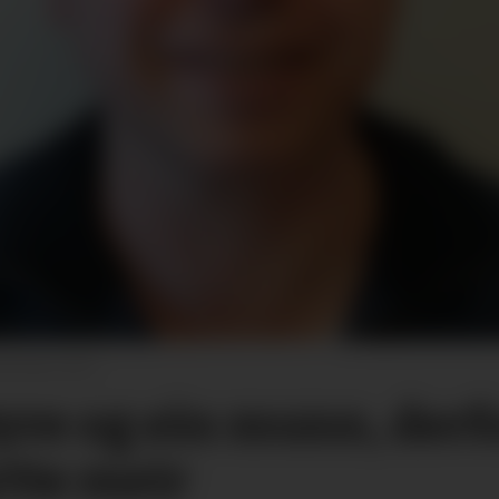
Bø blad, arkiv
øyre og ein munn, der
ytte meir