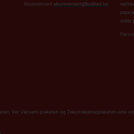
netta
Abonnement
abonnement@boblad.no
papira
sider 
Perso
katen, Ver Varsam-plakaten og Tekstreklameplakaten sine ret
e