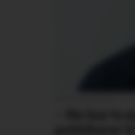
MEINING: Tormod Helås, KrF.
– Me har to 
politikarar l