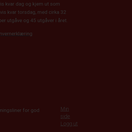
vis kvar dag og kjem ut som
vis kvar torsdag, med cirka 32
per utgåve og 45 utgåver i året.
nvernerklæring
Min
ningsliner for god
side
Logg ut