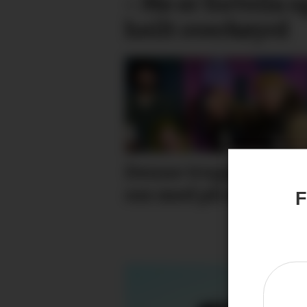
– Me er fortvila o
heilt overkøyrd
Denne truppen vil h
oss med på eventyr
F