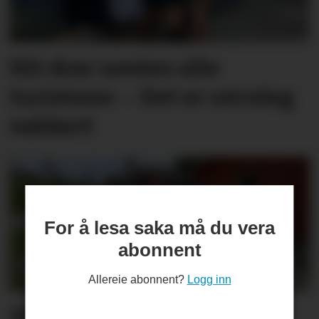
Hit drar nesten alle
turistane: – Det er utruleg
vakkert
For å lesa saka må du vera
abonnent
Allereie abonnent?
Logg inn
Sjekkliste før studie­start: