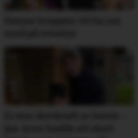
Denne truppen vil ha oss
med på eventyr
Ei stor drivkraft er borte: –
Jan Arve hadde eit stort