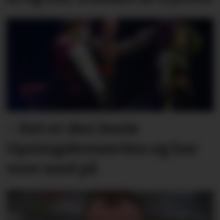
– Det er den beste
Opningskonserten eg har
vore med på