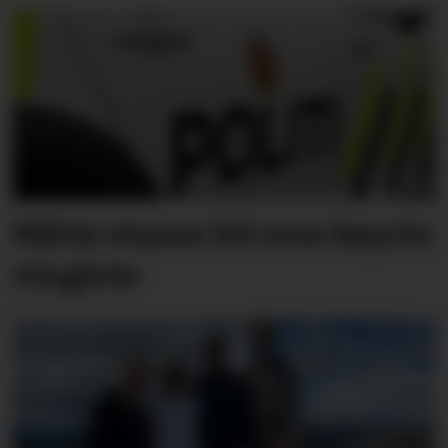
Måtte stanse bil som køyrte
vinglete