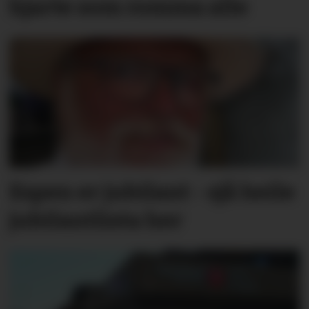
hjarte som romma alle
Espen er jubilant - sjå heile
jubilantlista her