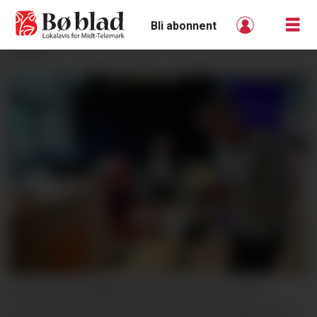
Bli abonnent
ANNONSE
KYRKJEVAL: Magny Lunde nytta høvet til å
stemme ved kyrkjevalet. Her blir ho registrert av