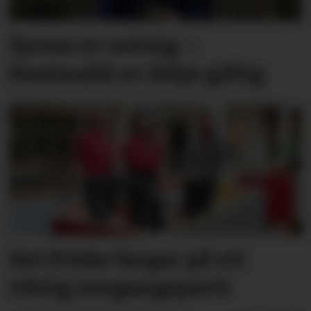
Synne er ueinig: –
Pastinakk er ikkje giftig
Set friske fargar på eit
viktig inngangs­parti