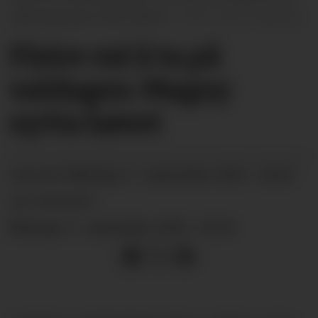
valfunksjonær Svein Myhre.
Gro B. Røiland
Fleire val å ta på
valdagen: Magny
nytta høvet
måndag 11. september 2023 - 20:00
PUBLISERT
SIST OPPDATERT
måndag 11. september 2023 - 20:23