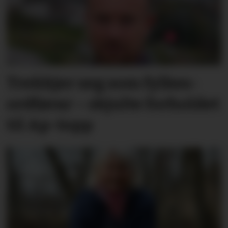
Trekkjer seg som fylkes­
ordførar – skjulte forholdet
til Ap-topp