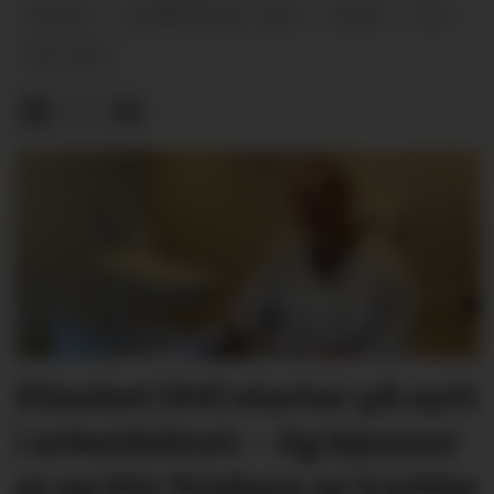
NYHEIT
KOMMUNEVAL-2023
ARKIV
VAL
VAL-2021
Elisabet (44) startar på nytt
i arbeidslivet: – Eg kjenner
at eg blir friskare av å jobbe