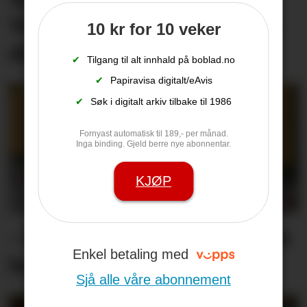
Veit du om leige­­­­bustaden
10 kr for 10 veker
din er trygg?
✔
Tilgang til alt innhald på boblad.no
✔
Papiravisa digitalt/eAvis
✔
Søk i digitalt arkiv tilbake til 1986
Fornyast automatisk til 189,- per månad.
Inga binding. Gjeld berre nye abonnentar.
KJØP
– Me er fortvila og føler oss
Enkel betaling med
heilt overkøyrd
Sjå alle våre abonnement