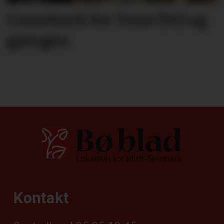
Comeback for Tone (91) og
gjengen
Kontakt