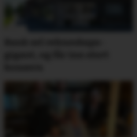
Bank sel rekne­skaps­­
gigant, og får inn stort
konsern