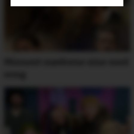
Minnest mødrene sine med
song