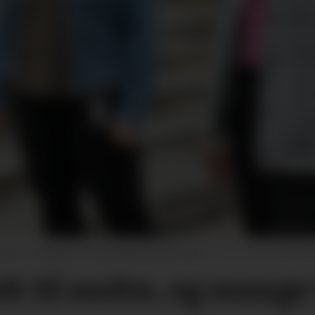
og ordførar Siri Blichfeldt Dyrland (Sp).
Gro B. Røiland
lek til andre, og mange