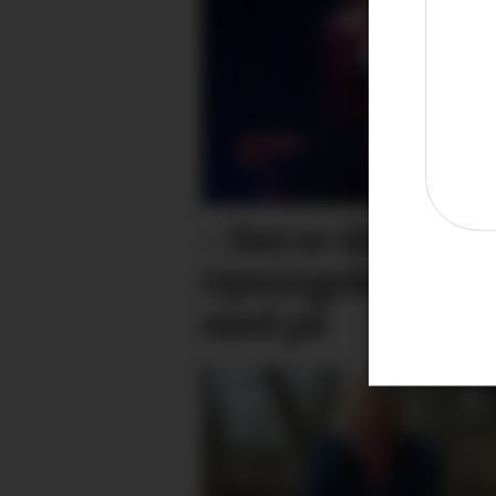
– Det er den best
Opningskonserte
med på