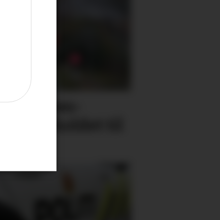
som fylkes­
ulte forholdet til