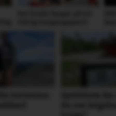
Set friske fargar på eit
Måt
ftig
viktig inngangs­parti
køy
lle turistane:
Sjekkliste før 
vakkert
du om leige­­­­
trygg?