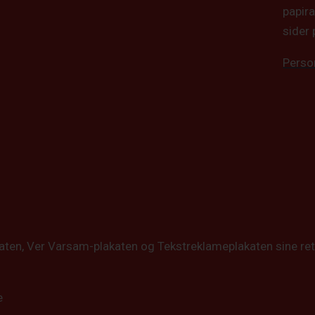
papira
sider 
Perso
katen, Ver Varsam-plakaten og Tekstreklameplakaten sine ret
e