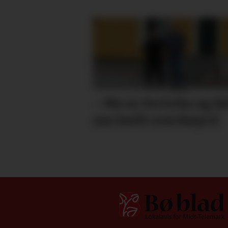
– Me er fortvila og fø
oss heilt overkøyrd