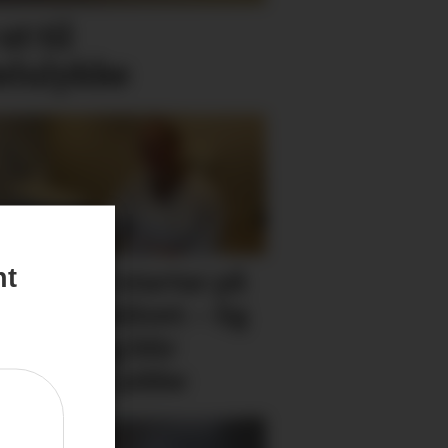
ut til
elulykke
nt
sabet (44) startar på
t i arbeidslivet: – Eg
nner at eg blir
skare av å jobbe