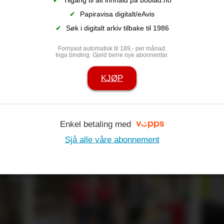
✔
Papiravisa digitalt/eAvis
✔
Søk i digitalt arkiv tilbake til 1986
Fornyast automatisk til 189,- per månad.
Inga binding. Gjeld berre nye abonnentar.
KJØP
e
Trekkjer seg 
n eg har vore
ordførar – skj
Enkel betaling med
Sjå alle våre abonnement
Ap-topp