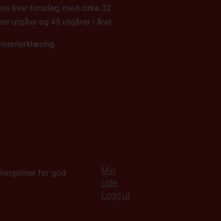
vis kvar torsdag, med cirka 32
per utgåve og 45 utgåver i året.
nvernerklæring
Min
ningsliner for god
side
Logg ut