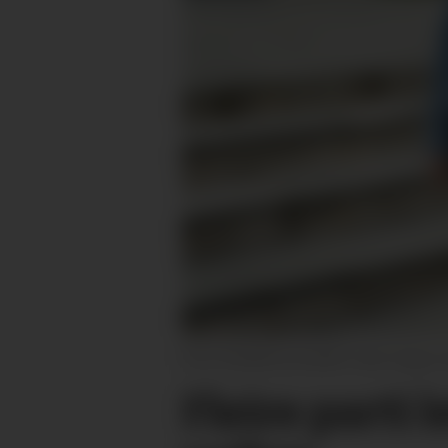
POLITIKARKOLLEGAER: Karin Hagen (Ap) 
Fleire parti 