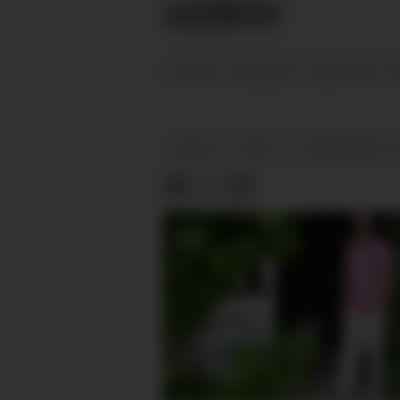
usikre
tysdag 05. september 2
PUBLISERT
NYHEIT
ARKIV
KOMMUNEVAL-