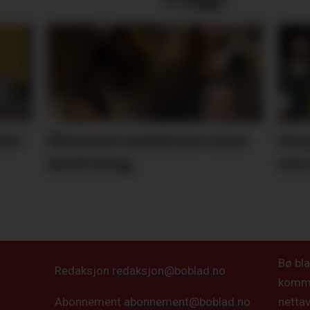
ler
Minnest mødrene sine
Den
med song
oss
Bø bla
Redaksjon
redaksjon@boblad.no
kommun
netta
Abonnement
abonnement@boblad.no