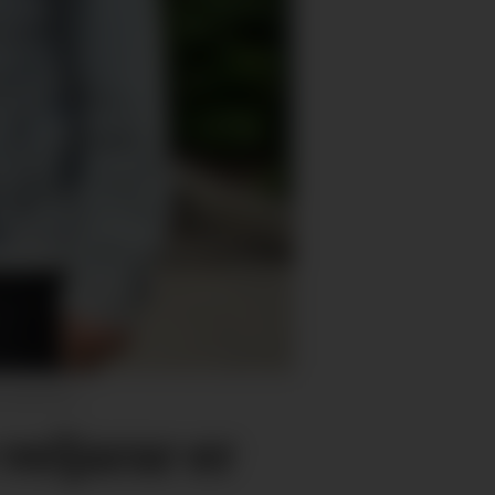
, arkivfoto
 veljarar er