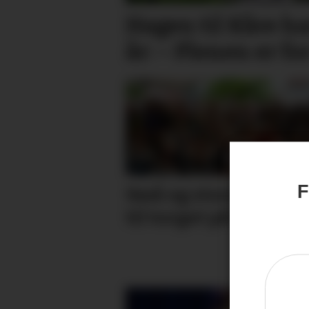
Hagen til Kåre ha
år: – Plenen er fo
F
Små og store strøym
til torget på laurdag