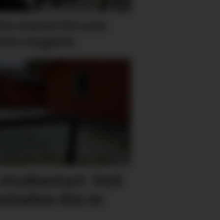
te stanse bil som
rte vinglete
studie­start: Veit
bustaden din er