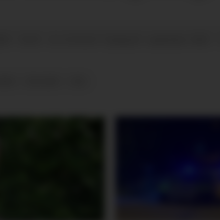
023 - 06:03
tysdag 05. september 2023 - 
SIST OPPDATERT
2023
VAL-2021
VAL