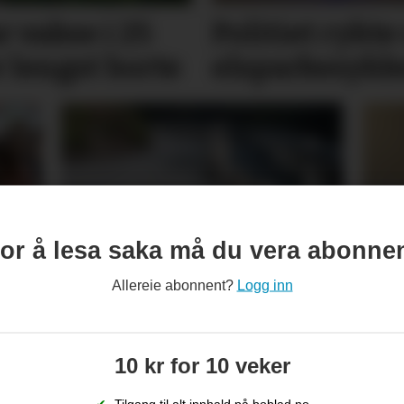
r vakse i 25
Politiet rykte 
r lengst borte
elsparkesykk
or å lesa saka må du vera abonne
de
– Øv på skulevegen før
Eli
første skuledag
nyt
Allereie abonnent?
Logg inn
kje
fri
10 kr for 10 veker
✔
Tilgang til alt innhald på boblad.no