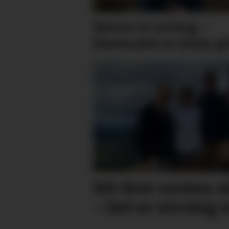
Synne er ueinig: –
Pastinakk er ikkje gi
Hit drar nesten a
– Det er utruleg 