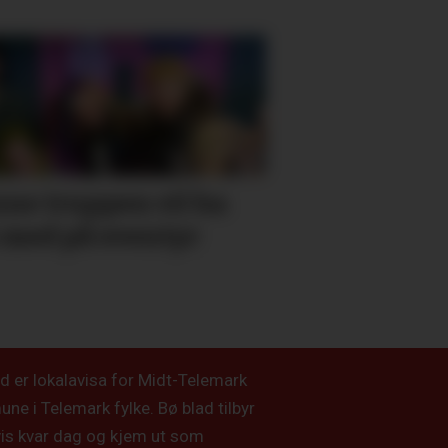
ne truppen vil ha
 med på eventyr
d er lokalavisa for Midt-Telemark
e i Telemark fylke. Bø blad tilbyr
vis kvar dag og kjem ut som