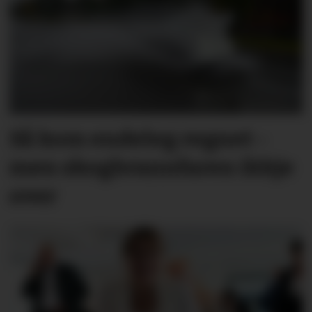
Så kom endeleg regnet -
men skog­brann­faren ikkje
over