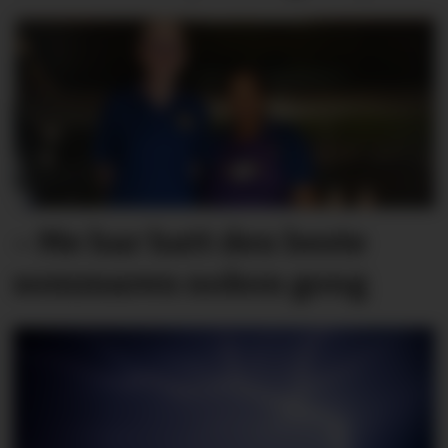
– Me har hatt den beste
sommaren nokon gong