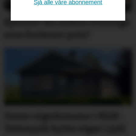
Sjå alle våre abonnement
Kjenner du nokon frivillige
som fortener pris?
Desse eigedomane i Midt-
Telemark bytta eigar i juli