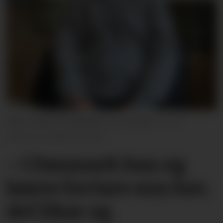
UNG I MIDT-TELEMARK: Leo Veinan
Sunniva Langås Røiland
– I Danmark kan eg
køyre fortare enn her,
det likar eg