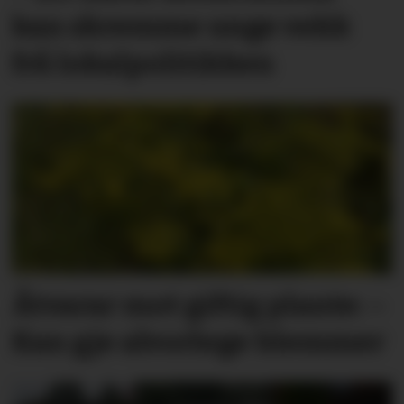
kan skremme unge vekk
frå lokal­politikken
Åtvarar mot giftig plante: –
Kan gje alvorlege blemmer