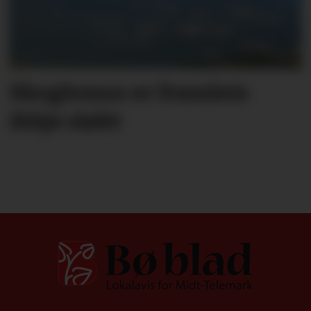
Skogbrann er framleis
ikkje sløkt