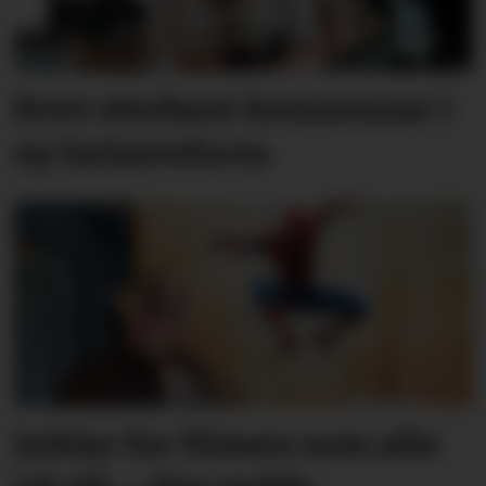
Krev sterkare kommunar i
ny helsereform
Jublar for filmen som alle