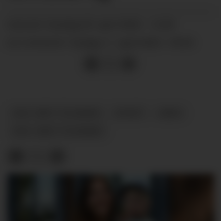
sundag 09. april 2023 - 12:00
PUBLISERT
tysdag 11. april 2023 - 09:03
SIST OPPDATERT
UNG I MIDT-TELEMARK
NYHEIT
ARKIV
UNG-I-MIDT-TELEMARK