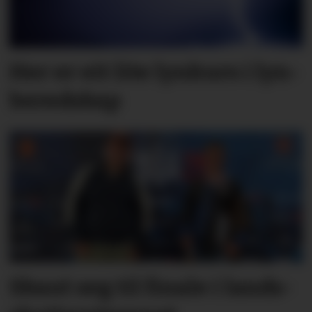
Her er eit lite lyn­kurs i lyn­
bered­skap
Skaut seg til finale i lands­