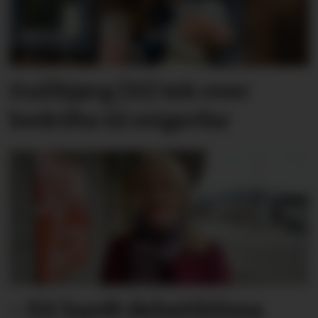
Gullbjørg (31) tek over
bedrifta til svigerfar
– Eit hardt debatt­klima