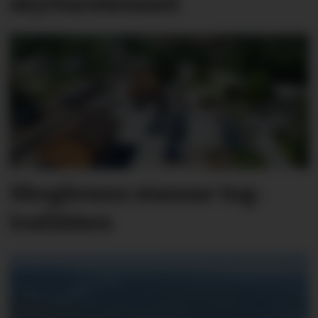
skyttar­stemnet
Skog­brann stansar tog­
trafik­ken