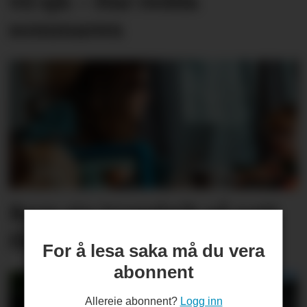
vil sjå: – Har redda
sommaren
Barn sin tryggleik på nett
får større merksemd
For å lesa saka må du vera
abonnent
Allereie abonnent?
Logg inn