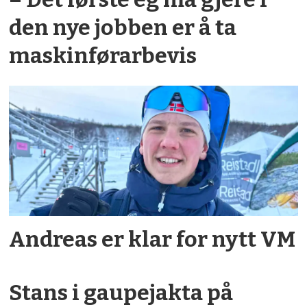
den nye jobben er å ta
maskin­førar­bevis
Andreas er klar for nytt VM
Stans i gaupejakta på