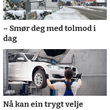
– Smør deg med tolmod i
dag
Nå kan ein trygt velje