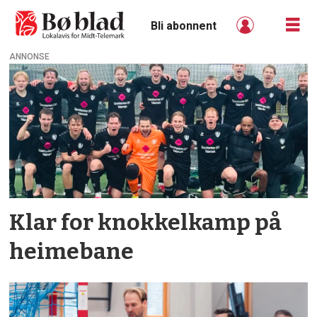
Bli abonnent
ANNONSE
Tag:
nyhende
Klar for knokkel­­kamp på
heime­bane