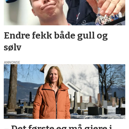
Endre fekk både gull og
sølv
ANNONSE
– Det første eg må gjere i