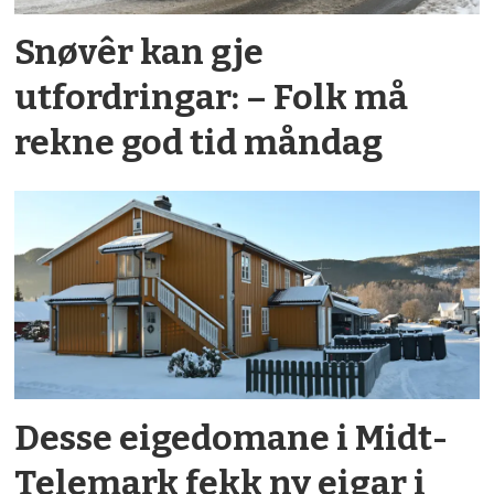
Snøvêr kan gje
utfordringar: – Folk må
rekne god tid måndag
Desse eigedomane i Midt-
Telemark fekk ny eigar i