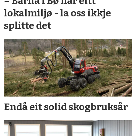
– Barna i Bø har eitt
lokalmiljø - la oss ikkje
splitte det
Endå eit solid skogbruksår