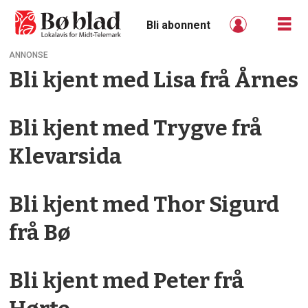
Bli abonnent
ANNONSE
Bli kjent med Lisa frå Årnes
Tag:
kånn
Bli kjent med Trygve frå
i
Klevarsida
midt-
Bli kjent med Thor Sigurd
telemark
frå Bø
Bli kjent med Peter frå