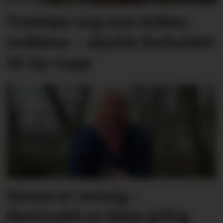
Trekkjer seg som fylkes­
ordførar – skjulte forholdet
til Ap-topp
Synne er ueinig: –
Pastinakk er ikkje giftig