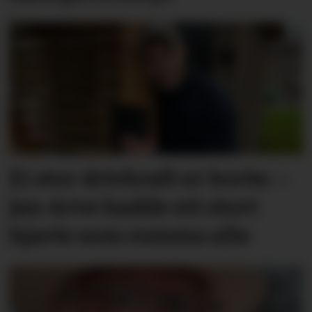
Ei stor drivkraft er borte: –
Jan Arve hadde eit stort
hjarte som romma alle