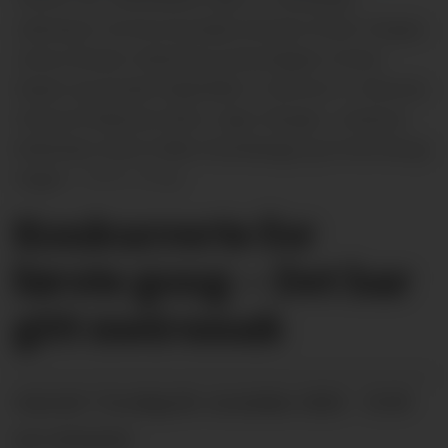
Jakobsen, Emma Gonzalez-Strand, Kristin Tangen,
Jenny Strand, Valentina Costa-Sageie, Kristin
Haave og Amalie Siljebråten. Framme f.v. Morena
Victoria Pedersen-Delic, Inger Skogen, Johanna
Kallestad, Sofie Kvålen Brandsegg og Emilie Berge
Hagen.
Privat
Konkurrerte for
første gong: – Det har
gitt meirsmak
torsdag 06. november 2025 - 15:59
PUBLISERT
SIST OPPDATERT