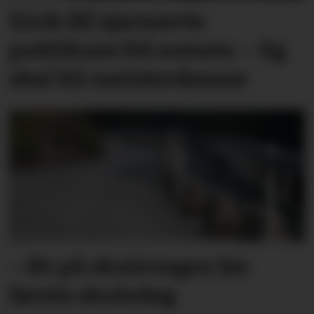
Eirik (8) sjarmerte
publikum frå scenen: – Eg
skal bli meisterdansar
– Øv på skulevegen før
første skuledag