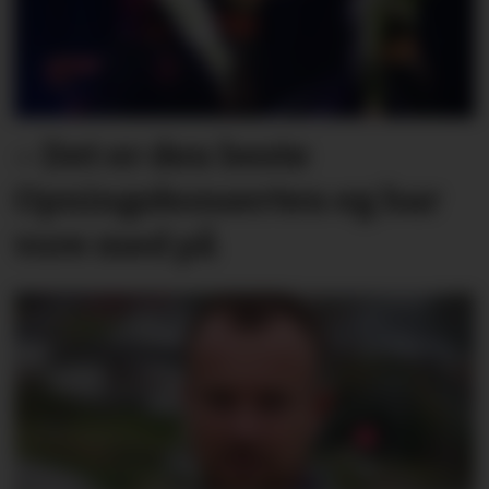
– Det er den beste
Opningskonserten eg har
vore med på