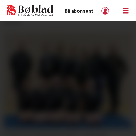
Bli abonnent
ANNONSE
TROPP OG TRENARAR: Bak f.v. Alexander