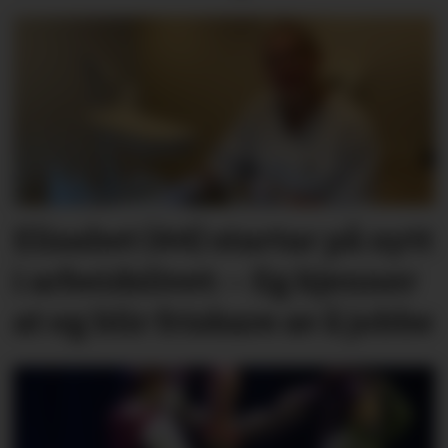
Elisabet (44) startar på nytt
i arbeidslivet: – Eg kjenner
at eg blir friskare av å jobbe