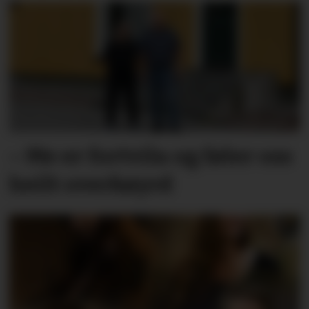
– Me er fortvila og føler oss
heilt overkøyrd