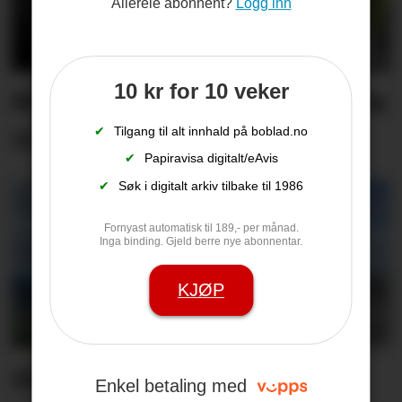
Allereie abonnent?
Logg inn
10 kr for 10 veker
Måtte stanse bil som køyrte
vinglete
✔
Tilgang til alt innhald på boblad.no
✔
Papiravisa digitalt/eAvis
✔
Søk i digitalt arkiv tilbake til 1986
Fornyast automatisk til 189,- per månad.
Inga binding. Gjeld berre nye abonnentar.
KJØP
Hit drar nesten alle
Enkel betaling med