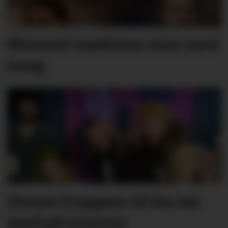
Minnest mødrene sine med
song
Denne truppen vil ha oss
med på eventyr