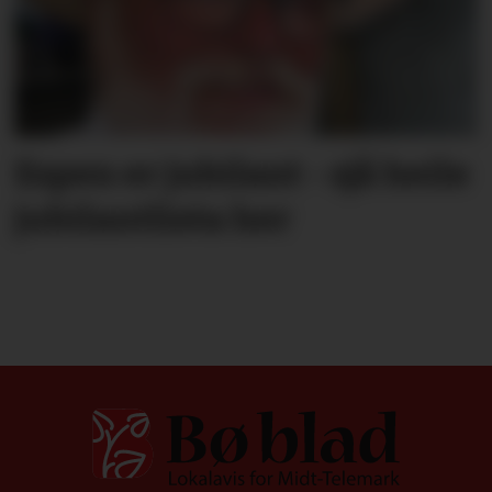
Espen er jubilant - sjå heile
jubilantlista her