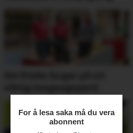
Set friske fargar på eit
viktig inngangs­parti
For å lesa saka må du vera
abonnent