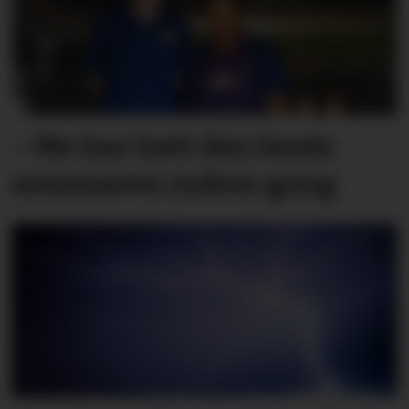
– Me har hatt den beste
sommaren nokon gong