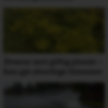
Åtvarar mot giftig plante: –
Kan gje alvorlege blemmer