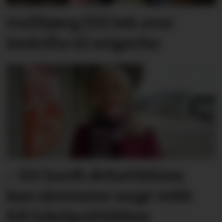
Gullbjørg (31) tek over
bedrifta til svigerfar
– Eit hardt debatt­klima
kan skremme unge vekk
frå lokal­politikken