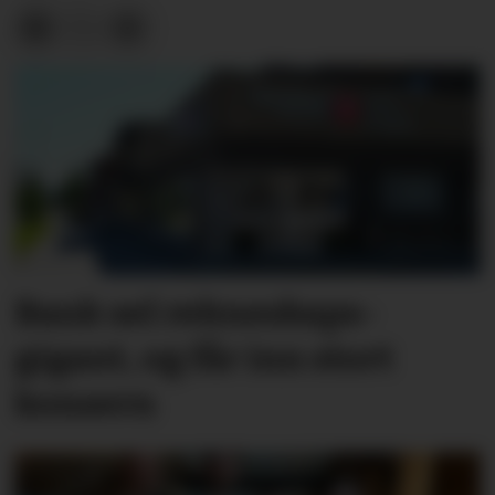
Bank sel rekne­skaps­­
gigant, og får inn stort
konsern