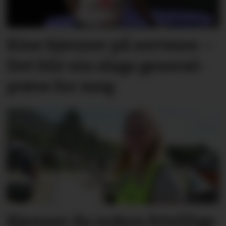
Kine kjenner på nervane: –
Det blir ein slags general­­
prøve for meg
Kjenner du nokon frivillige