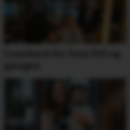
Comeback for Tone (91) og
gjengen