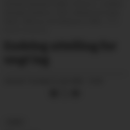
Fjellstad Kallestad (f.2008). Framme f.v. Jonathan
Sønstebø Sandnes (f. 2007), målvakt Even Sauar
Wad (f. 2006) og Joel Ghetacew (f. 2006).
Øystein Akselberg
Endeleg uttelling for
ungt lag
torsdag 12. juni 2025 - 10:59
PUBLISERT
SPORT