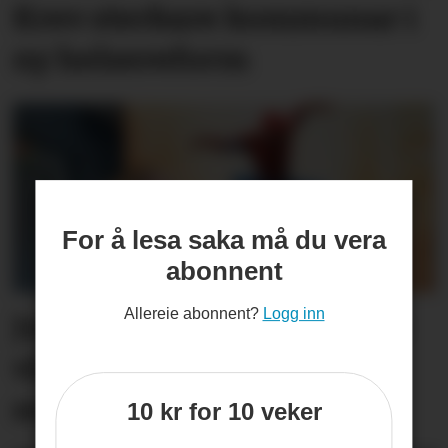
Krev sterkare kommunar i
ny helsereform
For å lesa saka må du vera
abonnent
Allereie abonnent?
Logg inn
Jublar for filmen som alle
vil sjå: – Har redda
sommaren
10 kr for 10 veker