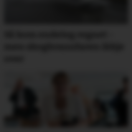
Så kom endeleg regnet -
men skog­brann­faren ikkje
over