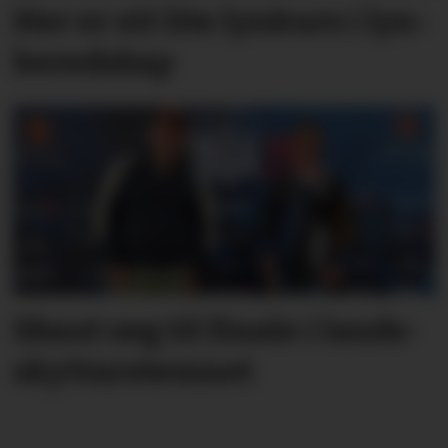
Her er eit lite lyn­kurs i lyn­
bered­skap
Skaut seg til finale i lands­
skyttar­stemnet