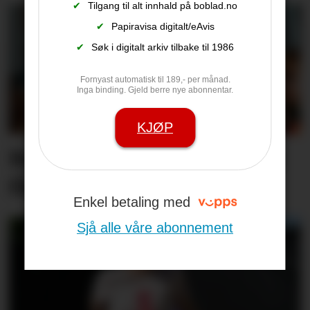
✔
Tilgang til alt innhald på boblad.no
✔
Papiravisa digitalt/eAvis
✔
Søk i digitalt arkiv tilbake til 1986
Fornyast automatisk til 189,- per månad.
Inga binding. Gjeld berre nye abonnentar.
KJØP
Barn sin tryggleik på nett
får større merksemd
Enkel betaling med
Sjå alle våre abonnement