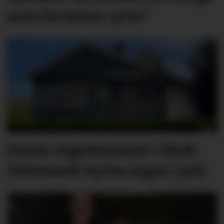
som fortener pris?
Desse eigedomane i Midt-
Telemark bytta eigar i juli