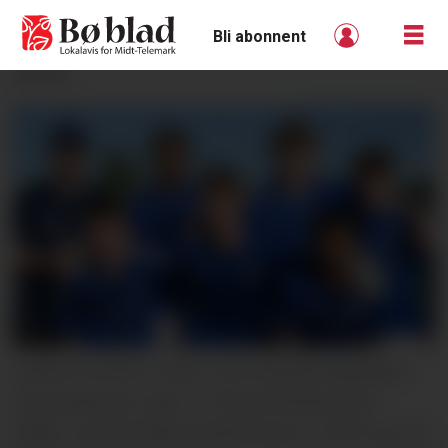
Bli abonnent
ANNONSE
LOKALE GUTAR: Trenar John Nicklas Signebøen
med spelarane. Bak f.v. Ahmed Mohamed (f.
2006), Leonard Røine Winkelmann (f. 2007) og Tim