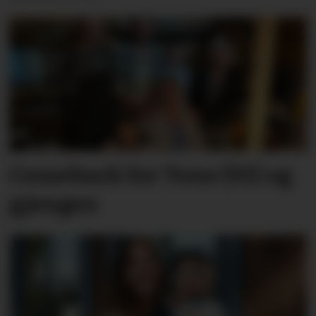
Comeback for Tone (91) og
gjengen