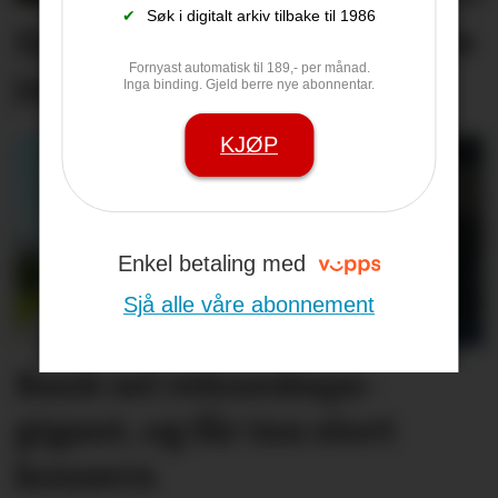
✔
Søk i digitalt arkiv tilbake til 1986
Espen er jubilant - sjå heile
Fornyast automatisk til 189,- per månad.
jubilantlista her
Inga binding. Gjeld berre nye abonnentar.
KJØP
Enkel betaling med
Sjå alle våre abonnement
Bank sel rekne­skaps­­
gigant, og får inn stort
konsern