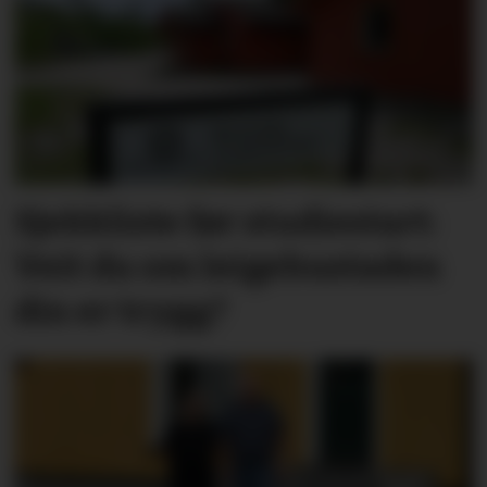
Sjekkliste før studie­start:
Veit du om leige­­­­bustaden
din er trygg?