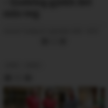
– Endeleg gjekk det
min veg
tysdag 23. september 2025 - 04:59
PUBLISERT
SPORT
NYHEIT