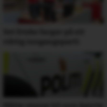
Set friske fargar på eit
viktig inngangs­parti
Måtte stanse bil som køyrte