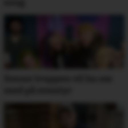
song
Denne truppen vil ha oss
med på eventyr