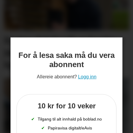
Ei stor drivkraft er borte: –
Jan Arve hadde eit stort
For å lesa saka må du vera
hjarte som romma alle
abonnent
Allereie abonnent?
Logg inn
10 kr for 10 veker
✔
Tilgang til alt innhald på boblad.no
✔
Papiravisa digitalt/eAvis