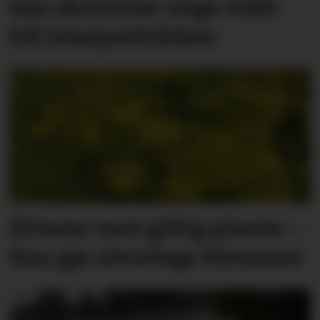
kan skremme unge vekk
frå lokal­politikken
Åtvarar mot giftig plante: –
Kan gje alvorlege blemmer