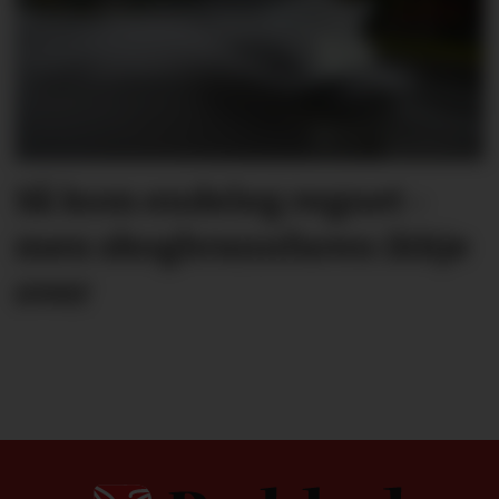
Så kom endeleg regnet -
men skog­brann­faren ikkje
over