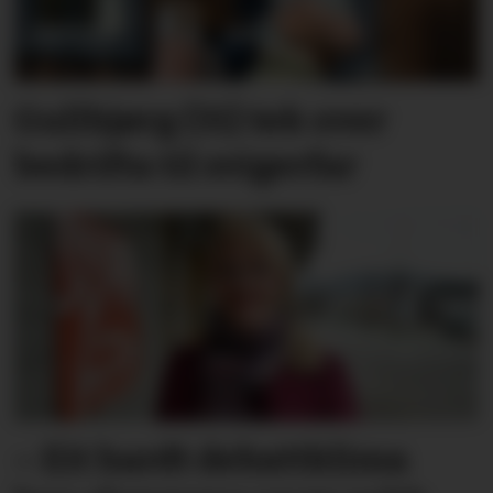
Gullbjørg (31) tek over
bedrifta til svigerfar
– Eit hardt debatt­klima