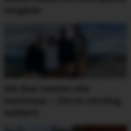
vinglete
Hit drar nesten alle
turistane: – Det er utruleg
vakkert