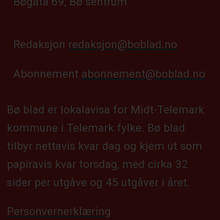
Bøgata 69, Bø sentrum
Redaksjon
redaksjon@boblad.no
Abonnement
abonnement@boblad.no
Bø blad er lokalavisa for Midt-Telemark
kommune i Telemark fylke. Bø blad
tilbyr nettavis kvar dag og kjem ut som
papiravis kvar torsdag, med cirka 32
sider per utgåve og 45 utgåver i året.
Personvernerklæring