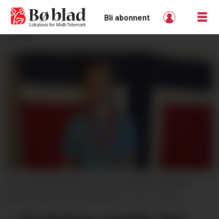
Bli abonnent
ANNONSE
NM I TRONDHEIM: Joakim Langkås frå Hørte
under junior-NM i Trondheim.
privat