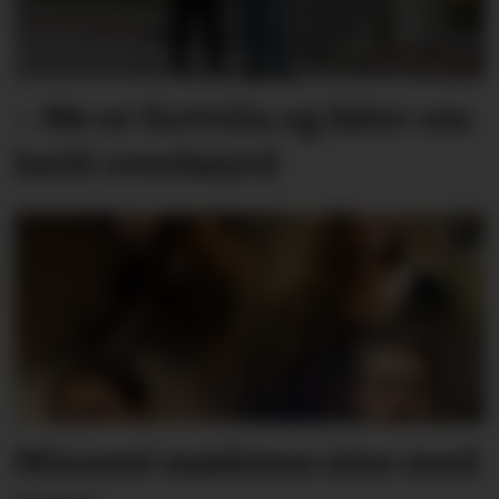
– Me er fortvila og føler oss
heilt overkøyrd
Minnest mødrene sine med