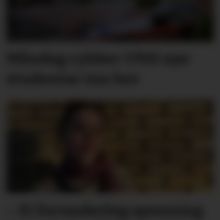
Måndag rykker 1700 nye
studentar inn her
– Ei forunder­leg spen­ning