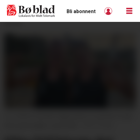
Bli abonnent
ANNONSE
TIL TOPPS: Pernille Fagervold (t.v.) og Elita Tvinde
fekk gullmedalje i junior-NM.
Privat