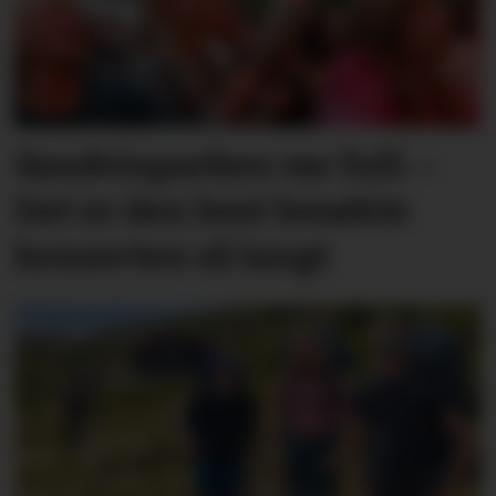
Sandvinparken var full: –
Det er den best besøkte
konserten så langt