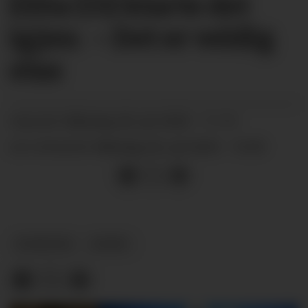
Elita (15) klarte det
igjen: – Det er veldig
stas
måndag 28. juli 2025 - 11:14
PUBLISERT
måndag 28. juli 2025 - 14:59
SIST OPPDATERT
NYHEITER
SPORT