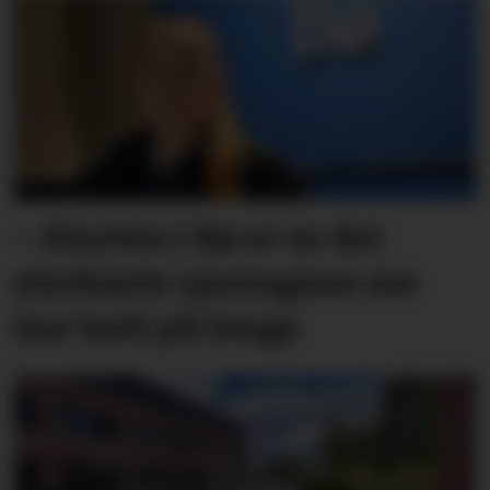
– Starten i Bø er av dei
sterkaste opningane me
har hatt på lenge