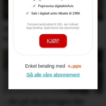
✔
Papiravisa digitalt/eAvis
✔
Søk i digitalt arkiv tilbake til 1986
Fornyast automatisk til 189,- per månad.
Små og store strøymde til
Inga binding. Gjeld berre nye abonnentar.
torget på laurdag
KJØP
Enkel betaling med
Sjå alle våre abonnement
– Øv på skulevegen før