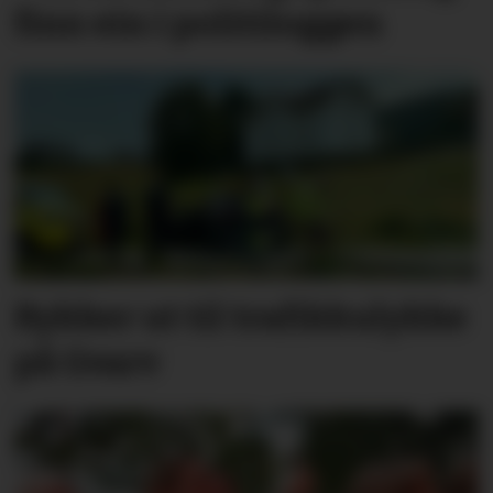
finn ein i politi­log­gen
Rykker ut til trafikkulykke
på Gvarv