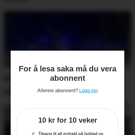
For å lesa saka må du vera
Politiet rykte ut til
abonnent
elsparkesykkelulykke
Allereie abonnent?
Logg inn
10 kr for 10 veker
✔
Tilgang til alt innhald på boblad.no