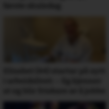
første skuledag
Elisabet (44) startar på nytt
i arbeidslivet: – Eg kjenner
at eg blir friskare av å jobbe