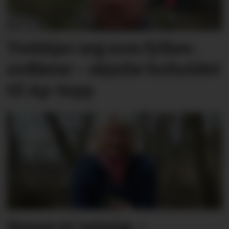
Trekkjer seg som fylkes­
ordførar – skjulte forholdet
til Ap-topp
Synne er ueinig: –