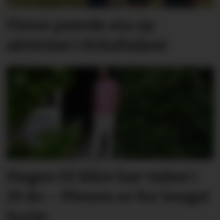
Fleire prøvde ein ny
aktivitet i friluftsåret
Hagen til Kåre har vakse i
25 år: – Plenen er for lengst
borte