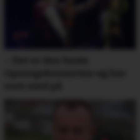
– Det er den beste
Opningskonserten eg har
vore med på