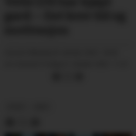
Vetle (19) har kjøpt
gard: – Det krev tid og
motivasjon
måndag 09. oktober 2023 - 06:00
PUBLISERT
fredag 27. oktober 2023 - 11:21
SIST OPPDATERT
NYHEIT
ARKIV