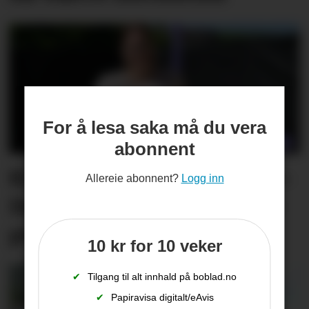
For å lesa saka må du vera
abonnent
Kine kjenner på nervane: –
Allereie abonnent?
Logg inn
Det blir ein slags general­­
prøve for meg
10 kr for 10 veker
✔
Tilgang til alt innhald på boblad.no
✔
Papiravisa digitalt/eAvis