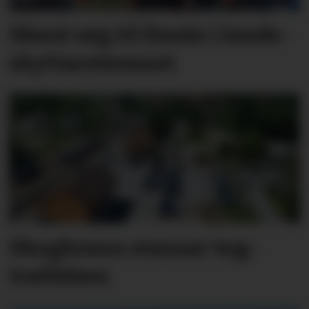
Skaut seg til finale i lands­
skyttar­stemnet
Skog­brann stansar tog­
trafik­ken