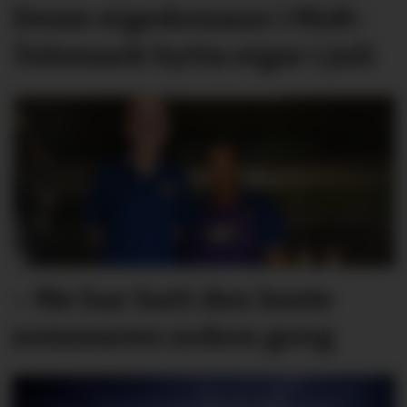
Desse eigedomane i Midt-
Telemark bytta eigar i juli
– Me har hatt den beste
sommaren nokon gong