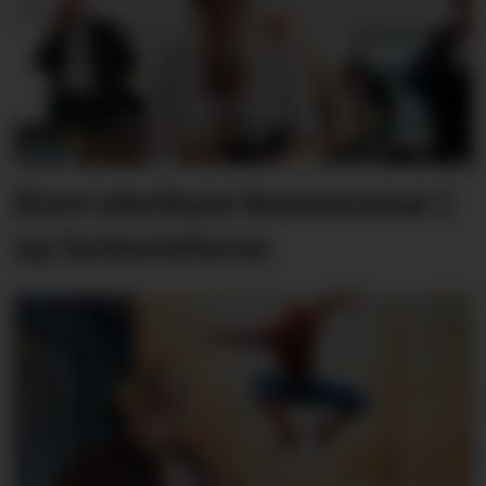
Krev sterkare kommunar i
ny helsereform