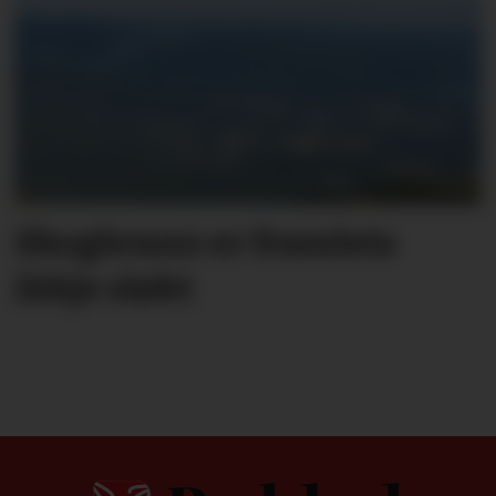
Skogbrann er framleis
ikkje sløkt