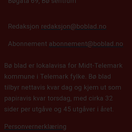
Bøgata 69, Bø sentrum
Redaksjon
redaksjon@boblad.no
Abonnement
abonnement@boblad.no
Bø blad er lokalavisa for Midt-Telemark
kommune i Telemark fylke. Bø blad
tilbyr nettavis kvar dag og kjem ut som
papiravis kvar torsdag, med cirka 32
sider per utgåve og 45 utgåver i året.
Personvernerklæring