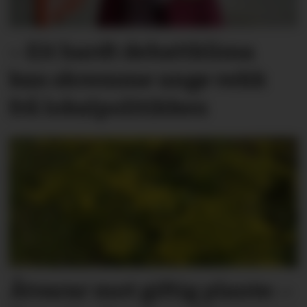
– Eit hardt debatt­klima
kan skremme unge vekk
frå lokal­politikken
Åtvarar mot giftig plante: –