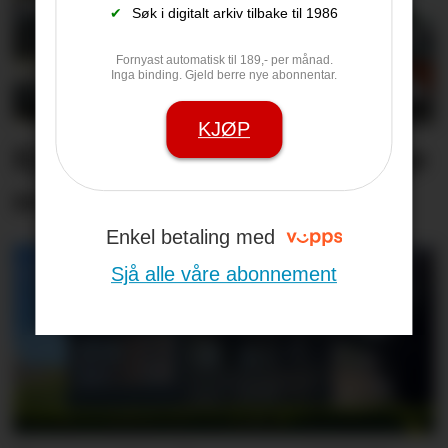
✔
Søk i digitalt arkiv tilbake til 1986
Fornyast automatisk til 189,- per månad.
Inga binding. Gjeld berre nye abonnentar.
KJØP
Kjenner du nokon frivillige
som fortener pris?
Enkel betaling med
Sjå alle våre abonnement