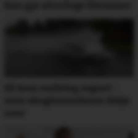
Kan gje alvorlege blemmer
Så kom endeleg regnet -
men skog­brann­faren ikkje
over