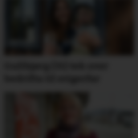
Gullbjørg (31) tek over
bedrifta til svigerfar