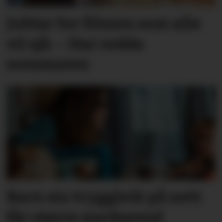
Jublar for filmen som alle
vil sjå: – Har redda
sommaren
Barn sin tryggleik på nett
får større merksemd