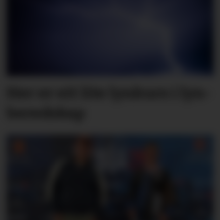
Her er eit lite lyn­kurs i lyn­
bered­skap