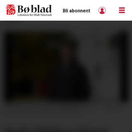
Bli abonnent
ANNONSE
PÅGANGSMOT: Vetle Bergskås er ny gardeigar på garden Verpe Sudistugu i Øvre Bø. Her er han framfor det store bustadhuset på garden. FOTO: Øystein Akselberg
FOTO: Øystein Akselberg