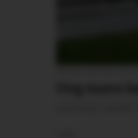
UTRYKKING: Politiet måtte i aksjon i M
Ung mann køy
sundag 19. april 2026 - 
PUBLISERT
NYHEIT