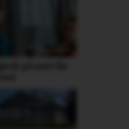
leik på nett får
semd