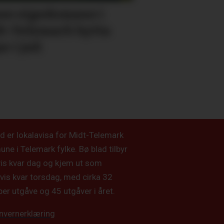
se eigedomane i
t-Telemark bytta
r i juli
d er lokalavisa for Midt-Telemark
e i Telemark fylke. Bø blad tilbyr
vis kvar dag og kjem ut som
vis kvar torsdag, med cirka 32
per utgåve og 45 utgåver i året.
nvernerklæring