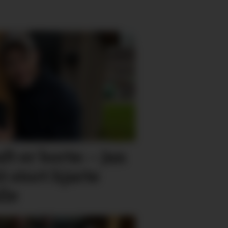
ft er borte: – Jan
 stort hjarte
lle