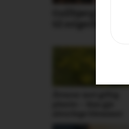
Gullbjørg (31) tek
til svigerfar
Åtvarar mot giftig
plante: – Kan gje
alvorlege blemmer