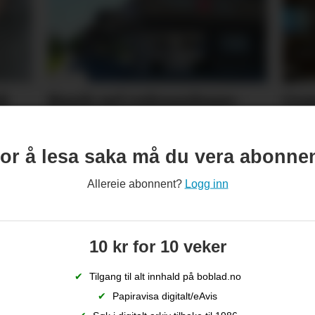
å
Bank sel rekne­skaps­­
Com
er
gigant, og får inn stort
og 
konsern
or å lesa saka må du vera abonne
Allereie abonnent?
Logg inn
10 kr for 10 veker
✔
Tilgang til alt innhald på boblad.no
✔
Papiravisa digitalt/eAvis