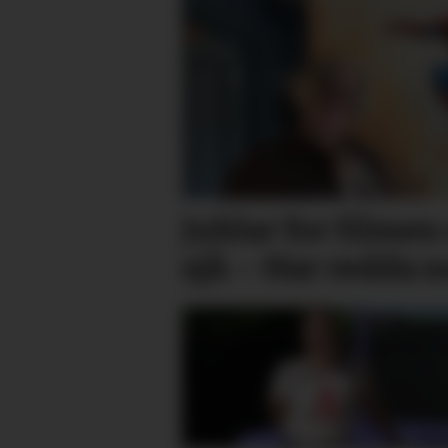
Jublar for filmen 
sjå: – Har redda