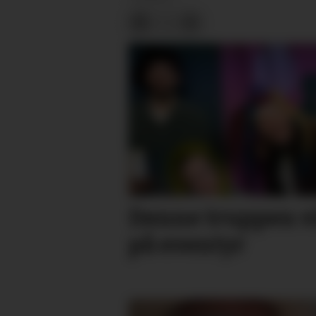
Denne truppen vi
på eventyr