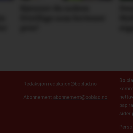
Kjenner du nokon
Des
in
frivillige som fortener
Mid
or
pris?
eiga
Bø bla
Redaksjon
redaksjon@boblad.no
kommun
netta
Abonnement
abonnement@boblad.no
papira
sider 
Perso