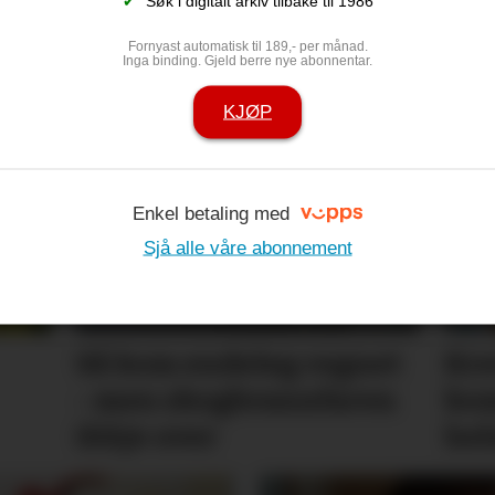
✔
Søk i digitalt arkiv tilbake til 1986
 over bedrifta
– Eit hardt d
Fornyast automatisk til 189,- per månad.
Inga binding. Gjeld berre nye abonnentar.
skremme unge
KJØP
politikken
Enkel betaling med
Sjå alle våre abonnement
Så kom endeleg regnet
Kre
- men skog­brann­faren
kom
ikkje over
hel