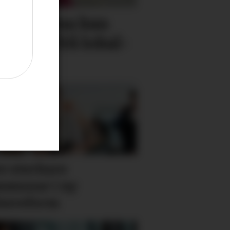
ebatt­klima kan
 vekk frå lokal­
v sterkare
munar i ny
sereform