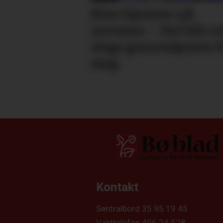
Kine kjenner på
nervane: – Det blir e
slags general­­prøve f
meg
Kontakt
Sentralbord 35 95 19 45
Vakttelefon 406 24 528