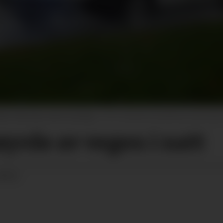
idt-Telemark natt til sundag.
Øystein Akselberg, illustrasj
rde av vegen i natt
08:32