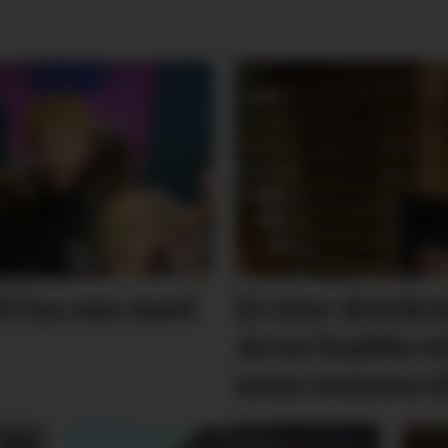
l ha oss med
Ei stor drivkra
Arve hadde eit
som romma a