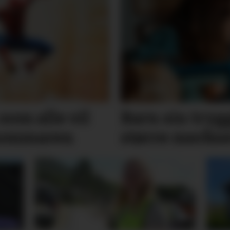
som alle vil
Barn sin trygg
 sommaren
større merk