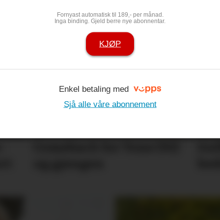
r borte: – Jan
Espen er jubil
Fornyast automatisk til 189,- per månad.
Inga binding. Gjeld berre nye abonnentar.
ort hjarte
jubilantlista 
KJØP
Enkel betaling med
Sjå alle våre abonnement
­
Comeback for Tone (91)
Gul
rt
og gjengen
bed