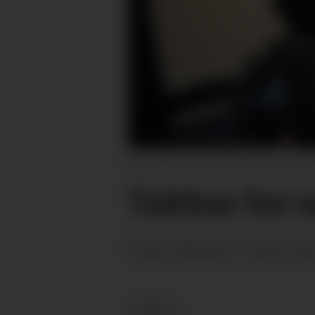
AVSLUTTAR EIN LANG EPOKE: Anund Grivi
Takkar for s
måndag 10. februar 202
PUBLISERT
NYHEIT