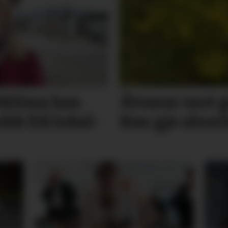
t­klima kan
Åtvarar mot gi
k frå lokal­
Kan gje alvo