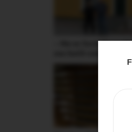
– Me er fortvila og fø
oss heilt overkøyrd
F