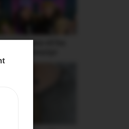
ne truppen vil ha
 med på eventyr
nt