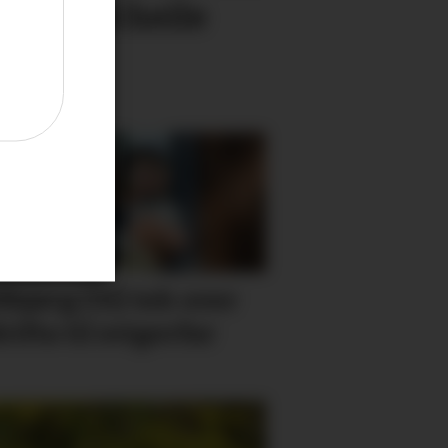
ant - sjå heile
her
lbjørg (31) tek over
rifta til svigerfar