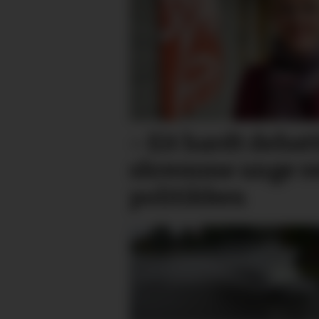
– Eit hardt debat
skremme unge vek
politikken