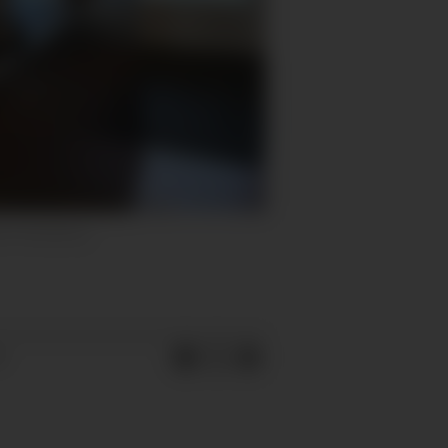
in Akselberg
4