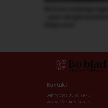
Så kom endeleg reg
- men skog­brann­far
ikkje over
Kontakt
Sentralbord 35 95 19 45
Vakttelefon 406 24 528