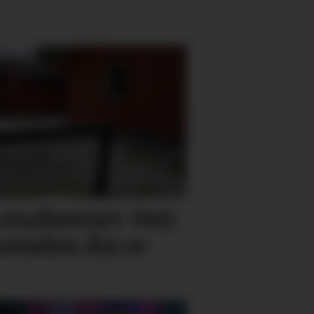
studie­start: Veit
bustaden din er