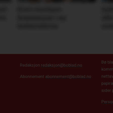
net
Krev sterkare
Jub
en
kommunar i ny
all
helsereform
so
Bø bla
Redaksjon
redaksjon@boblad.no
kommun
netta
Abonnement
abonnement@boblad.no
papira
sider 
Perso