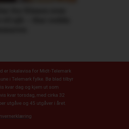
lar for filmen som
e vil sjå: – Har redda
mmaren
d er lokalavisa for Midt-Telemark
e i Telemark fylke. Bø blad tilbyr
vis kvar dag og kjem ut som
vis kvar torsdag, med cirka 32
per utgåve og 45 utgåver i året.
nvernerklæring