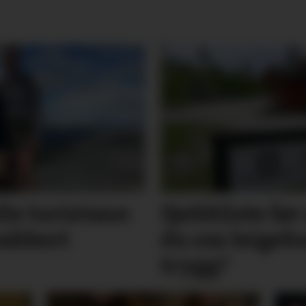
lle turistane:
Sjekkliste før 
vakkert
du om leige­­­­
trygg?