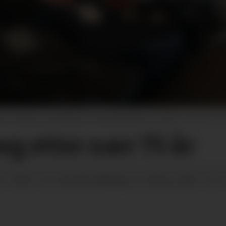
 førebur avslutning for familiebedrifta Grivi klær.
Øyste
eg etter nær 75 år
5 - 05:00
måndag 10. februar 2025 - 22:1
SIST OPPDATERT