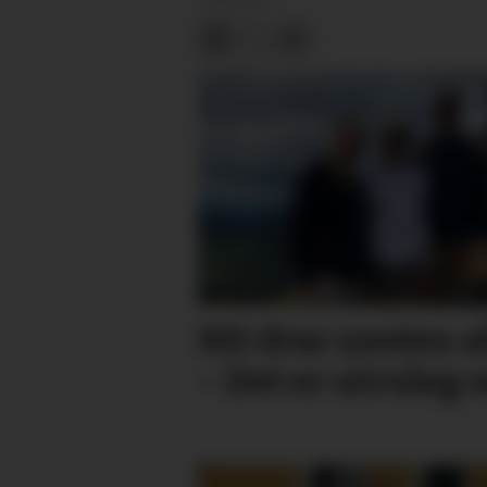
Hit drar nesten a
– Det er utruleg 