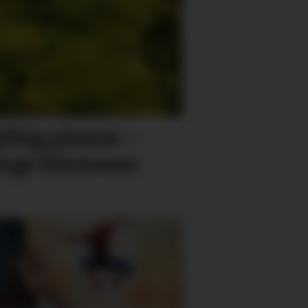
ftig plante: –
rlege blemmer