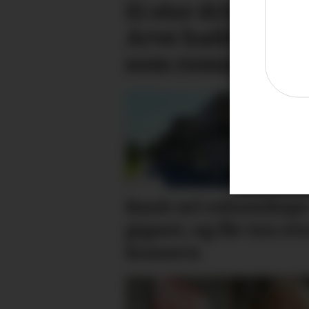
Ei stor drivkraft e
Arve hadde eit st
som romma alle
Bank sel rekne­skaps­
gigant, og får inn sto
konsern