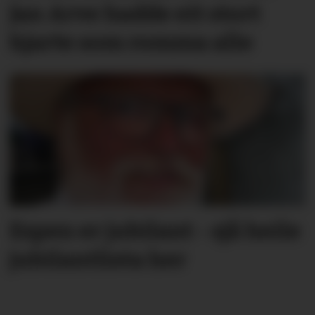
Jan Arve hadde eit stort
hjarte som romma alle
Espen er jubilant - sjå heile
jubilantlista her