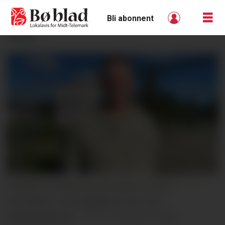
Bli abonnent
ANNONSE
TRENER: Christian Kjuus skryter av FAU i
forbindelse med bygginga av den nye
basketballbanen.
Veronica Irmelin