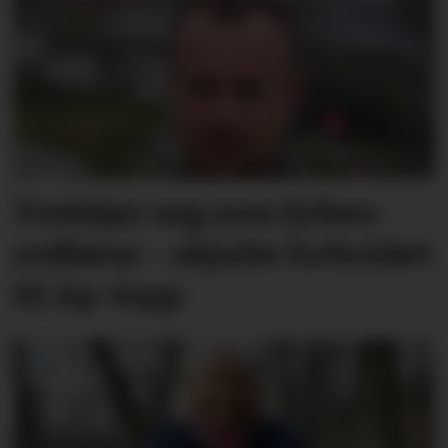
Trekkjer seg som fylkes­
ordførar – skjulte forholdet
til Ap-topp