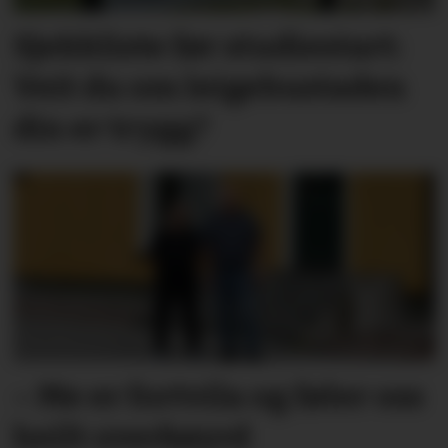
Sjekkliste før studie­start:
Veit du om leige­­­­bustaden
din er trygg?
– Me er fortvila og føler oss
heilt overkøyrd