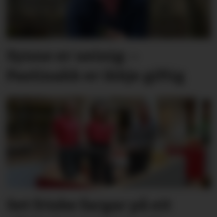
Synne er ueinig: –
Pastinakk er ikkje giftig
Set friske fargar på eit