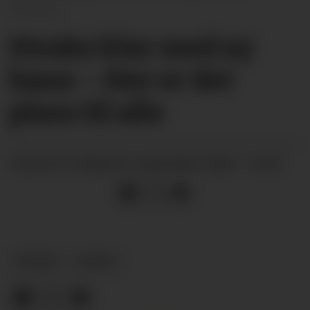
Ellingsen
Straks klar med ny
bane: – Her er det
plass til alle
fredag 26. september 2025 - 16:00
PUBLISERT
NYHEIT
SPORT