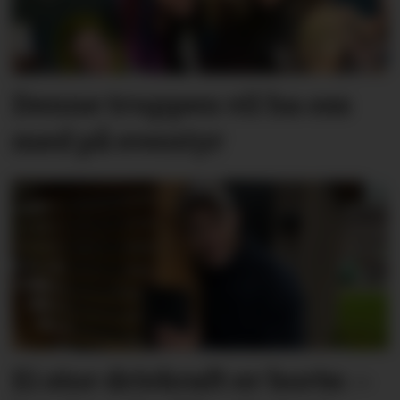
Denne truppen vil ha oss
med på eventyr
Ei stor drivkraft er borte: –