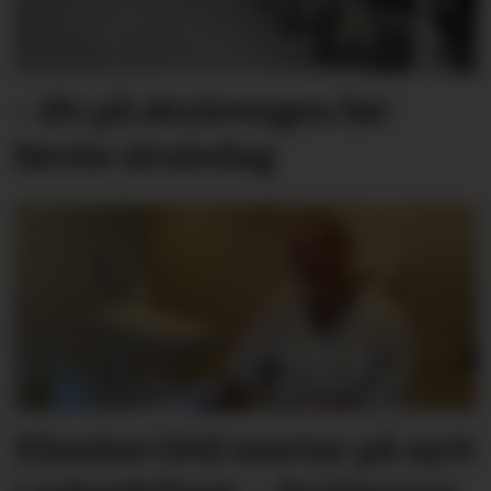
– Øv på skulevegen før
første skuledag
Elisabet (44) startar på nytt