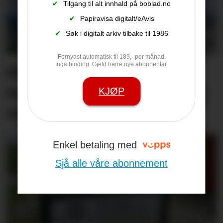
✔
Tilgang til alt innhald på boblad.no
✔
Papiravisa digitalt/eAvis
✔
Søk i digitalt arkiv tilbake til 1986
Fornyast automatisk til 189,- per månad.
Inga binding. Gjeld berre nye abonnentar.
Hit drar nesten alle
turistane: – Det er utruleg
KJØP
vakkert
Enkel betaling med
Sjå alle våre abonnement