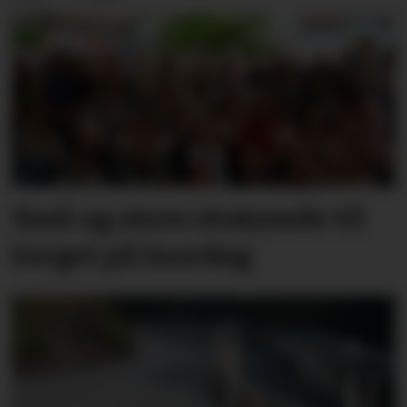
Små og store strøymde til
torget på laurdag