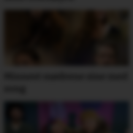
Minnest mødrene sine med
song