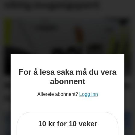
viktig inngangs­parti
For å lesa saka må du vera
abonnent
Måtte stanse bil som køyrte
Allereie abonnent?
Logg inn
vinglete
10 kr for 10 veker