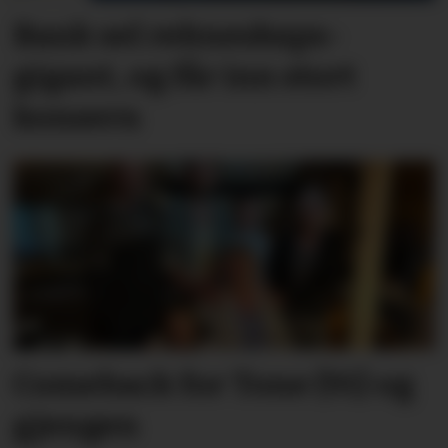
Bank sel rekne­skaps­­
gigant, og får inn stort
konsern
Comeback for Tone (91) og
gjengen