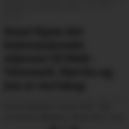
styreleiar Jon Rørmark er klare.
Gro B.
Røiland
Snart kjem det
internasjonale
stjerner til Midt-
Telemark. Martin og
Jon er vertskap
måndag 27. februar 2023 - 12:00
PUBLISERT
måndag 27. februar 2023 - 15:29
SIST OPPDATERT