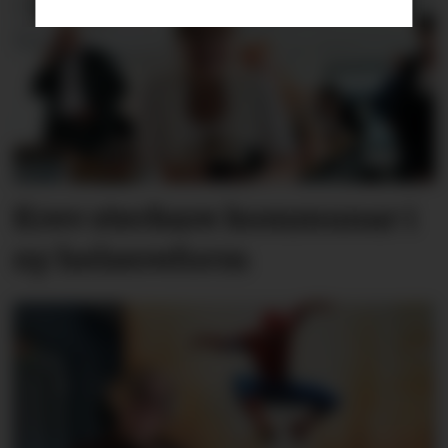
Krev sterkare kommunar i
ny helsereform