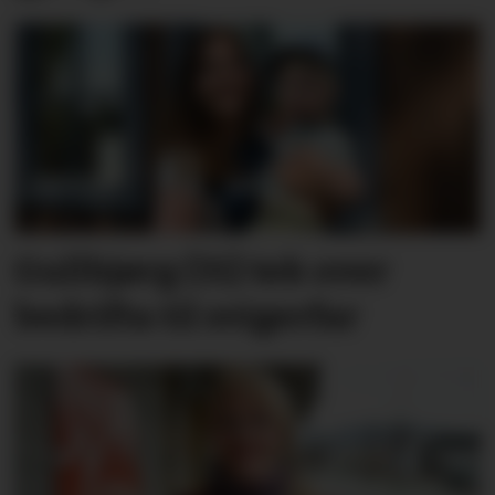
Gullbjørg (31) tek over
bedrifta til svigerfar