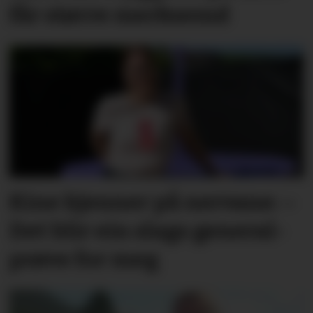
får større merksemd
Kine kjenner på nervane: –
Det blir ein slags general­­
prøve for meg