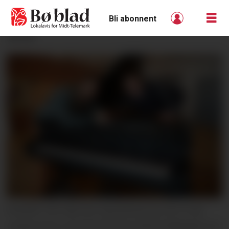
Bli abonnent
ANNONSE
NIANDE: Det nærmar seg festival og i år er det
niande gong. Kunstnarisk leiar Martin Ødegaard og