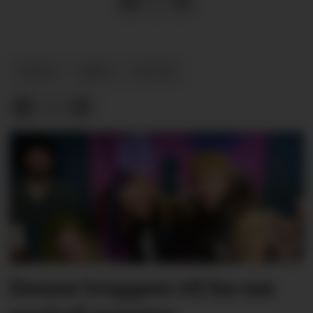
NYHEIT
ARKIV
KULTUR
Denne truppen vil ha oss