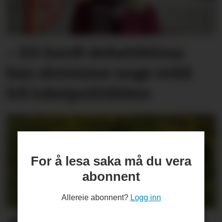
– Eit hardt debatt­klima
kan skremme unge vekk
frå lokal­politikken
For å lesa saka må du vera
abonnent
Allereie abonnent?
Logg inn