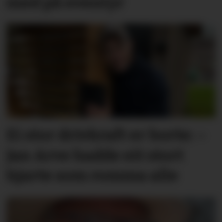
med på eventyr
Ei stor drivkraft er borte: –
Jan Arve hadde eit stort
hjarte som romma alle