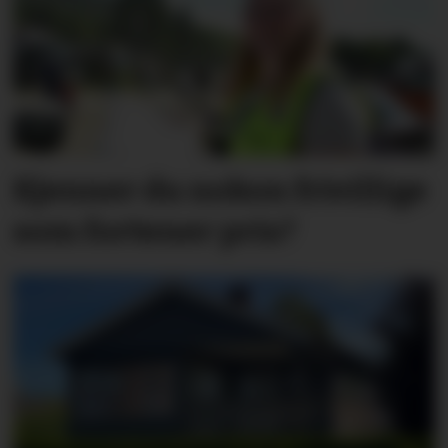
Kjenner du nokon frivillige
som fortener pris?