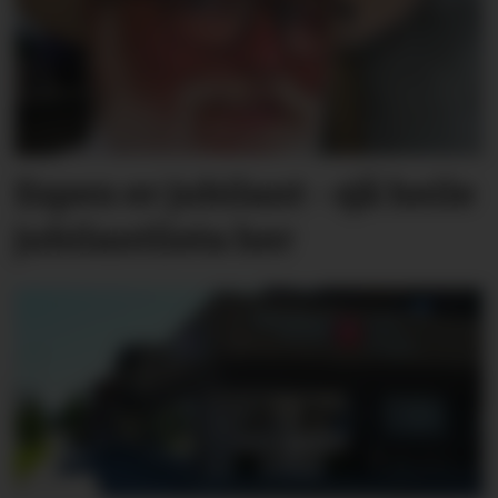
Espen er jubilant - sjå heile
jubilantlista her