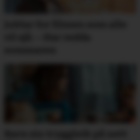
Jublar for filmen som alle
vil sjå: – Har redda
sommaren
Barn sin tryggleik på nett