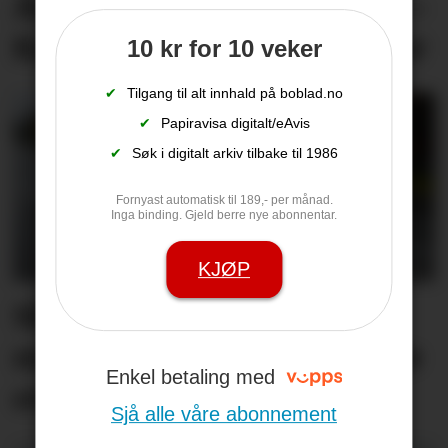
Åtvarar mot giftig plante: –
Kan gje alvorlege blemmer
10 kr for 10 veker
✔
Tilgang til alt innhald på boblad.no
✔
Papiravisa digitalt/eAvis
✔
Søk i digitalt arkiv tilbake til 1986
Fornyast automatisk til 189,- per månad.
Inga binding. Gjeld berre nye abonnentar.
KJØP
Så kom endeleg regnet -
men skog­brann­faren ikkje
Enkel betaling med
over
Sjå alle våre abonnement