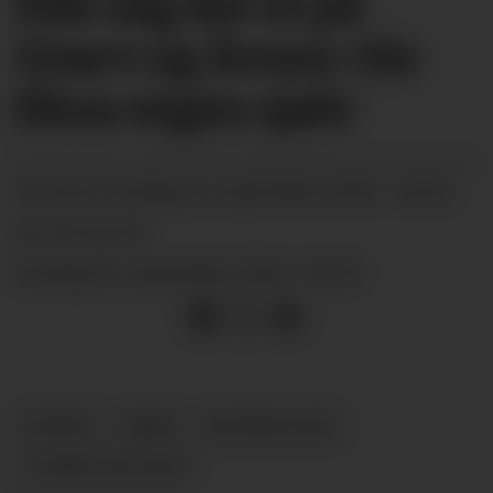
Slik såg det ut på
Gvarv og Årnes: Ole
fiksa vegen sjølv
onsdag 04. september 2024 - 20:00
PUBLISERT
SIST OPPDATERT
onsdag 04. september 2024 - 20:00
NYHEIT
ARKIV
BILDEGALLERI
FLAUM-I-BO-2024