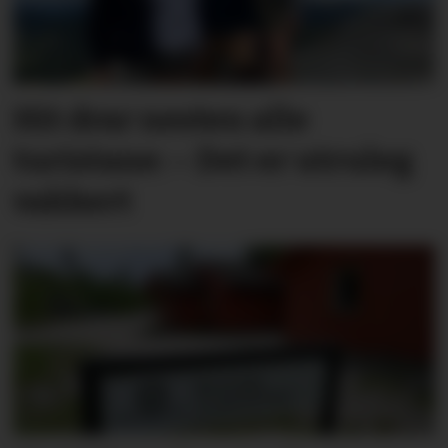
Hit drar nesten alle
turistane: – Det er utruleg
vakkert