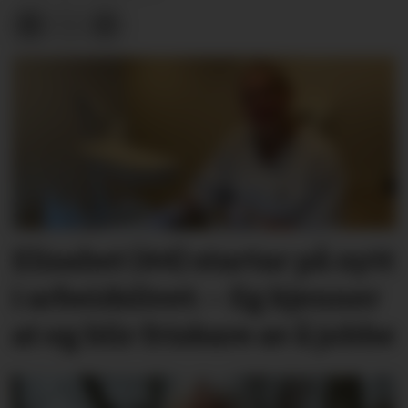
Elisabet (44) startar på nytt
i arbeidslivet: – Eg kjenner
at eg blir friskare av å jobbe