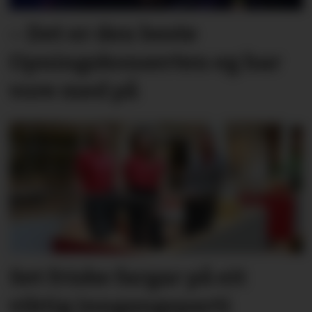
– Det er den beste
Opningskonserten eg har
vore med på
Set friske fargar på eit
viktig inngangs­parti