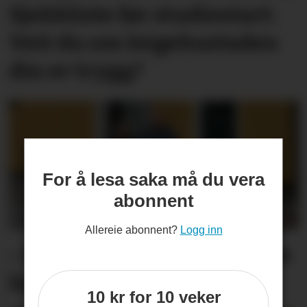
Sjekkliste før studie­start:
Veit du om leige­­­­bustaden
din er trygg?
For å lesa saka må du vera
abonnent
Allereie abonnent?
Logg inn
– Me er fortvila og føler oss
heilt overkøyrd
10 kr for 10 veker