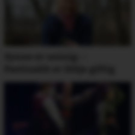
Synne er ueinig: –
Pastinakk er ikkje giftig