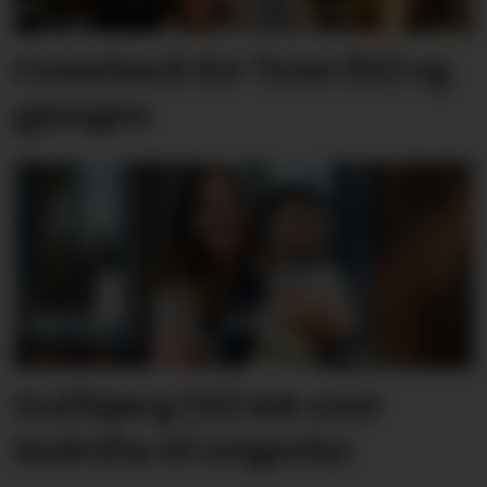
Comeback for Tone (91) og
gjengen
Gullbjørg (31) tek over
bedrifta til svigerfar