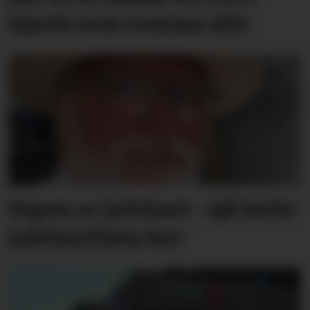
hjarte som romma alle
Espen er jubilant - sjå heile
jubilantlista her