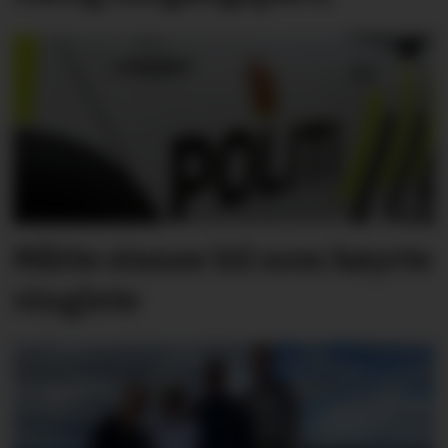
Måtte stanse bil som køyrte
vinglete