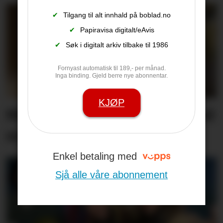
✔
Tilgang til alt innhald på boblad.no
✔
Papiravisa digitalt/eAvis
✔
Søk i digitalt arkiv tilbake til 1986
Fornyast automatisk til 189,- per månad.
Inga binding. Gjeld berre nye abonnentar.
KJØP
Minnest mødrene sine med
song
Enkel betaling med
Sjå alle våre abonnement