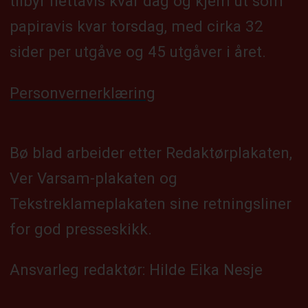
tilbyr nettavis kvar dag og kjem ut som
papiravis kvar torsdag, med cirka 32
sider per utgåve og 45 utgåver i året.
Personvernerklæring
Bø blad arbeider etter Redaktørplakaten,
Ver Varsam-plakaten og
Tekstreklameplakaten sine retningsliner
for god presseskikk.
Ansvarleg redaktør: Hilde Eika Nesje