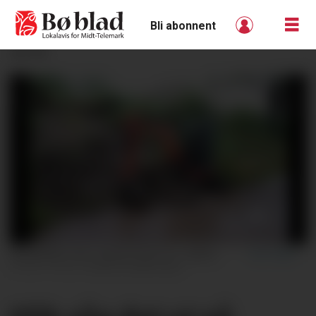
Bli abonnent
ANNONSE
RYDDING: Ole Laskemoen er i gang med å rydde vegen ved Årnes brygge etter flaumen. FOTO: Marta Kjøllesdal
FOTO: Marta Kjøllesdal