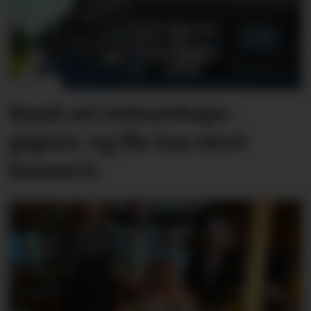
Bank sel rekne­skaps­­
gigant, og får inn stort
konsern