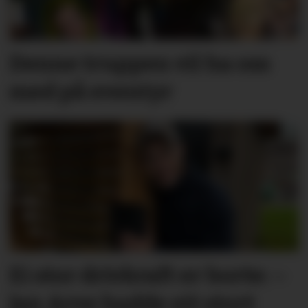
Denne truppen vil ha oss
med på eventyr
Ei stor drivkraft er borte: –
Jan Arve hadde eit stort