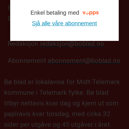
Besøksadresse:
Enkel betaling med
Bøgata 69, Bø sentrum
Sjå alle våre abonnement
Redaksjon
redaksjon@boblad.no
Abonnement
abonnement@boblad.no
Bø blad er lokalavisa for Midt-Telemark
kommune i Telemark fylke. Bø blad
tilbyr nettavis kvar dag og kjem ut som
papiravis kvar torsdag, med cirka 32
sider per utgåve og 45 utgåver i året.