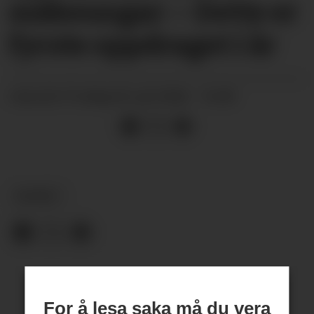
måkeungar: – Dette er
fyrste oppdraget i år
fredag 03. juli 2026 - 16:00
PUBLISERT
NYHEIT
For å lesa saka må du vera