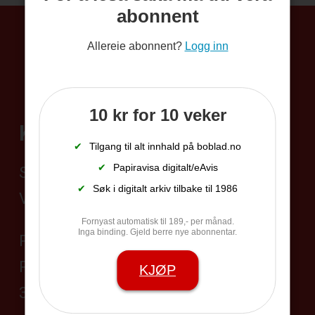
abonnent
Allereie abonnent?
Logg inn
10 kr for 10 veker
Kontakt
✔
Tilgang til alt innhald på boblad.no
✔
Papiravisa digitalt/eAvis
Sentralbord 35 95 19 45
✔
Søk i digitalt arkiv tilbake til 1986
Vakttelefon 406 24 528
Fornyast automatisk til 189,- per månad.
Inga binding. Gjeld berre nye abonnentar.
Postadresse:
Postboks 104,
KJØP
3833 Bø i Telemark