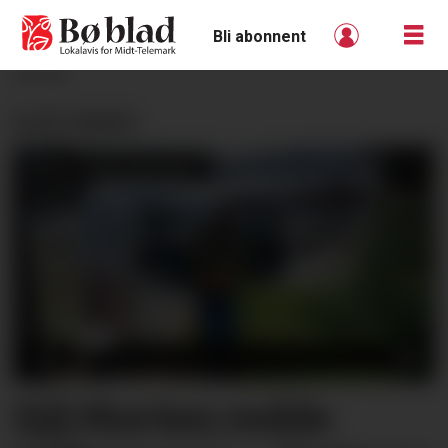
Bli abonnent
ANNONSE
SJÅ VIDEO:
Sjå Morten redde