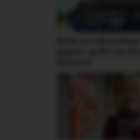
Bank sel rekne­skaps­
gigant, og får inn sto
konsern