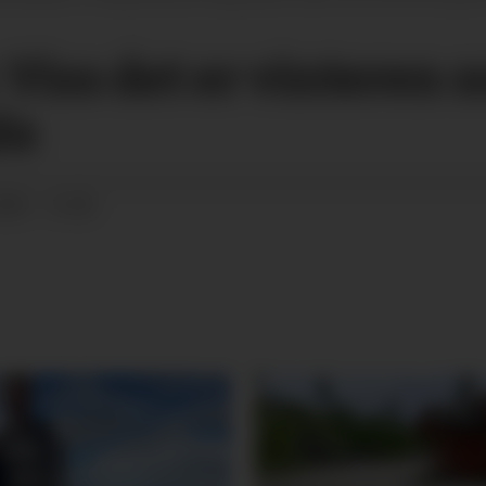
Viss det er vinteren s
da
025 - 13:20