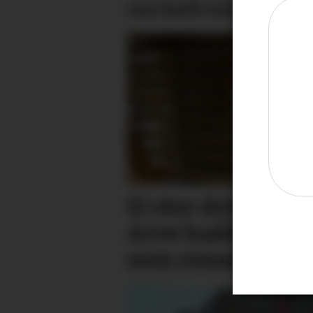
oss heilt overkøyrd
Ei stor drivkraft e
Arve hadde eit st
som romma alle