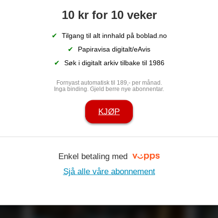
med song
oss
10 kr for 10 veker
✔
Tilgang til alt innhald på boblad.no
✔
Papiravisa digitalt/eAvis
✔
Søk i digitalt arkiv tilbake til 1986
Fornyast automatisk til 189,- per månad.
Inga binding. Gjeld berre nye abonnentar.
KJØP
r borte: – Jan
Espen er jubil
Enkel betaling med
ort hjarte
jubilantlista 
Sjå alle våre abonnement