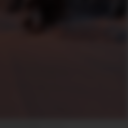
dt med nysnø måndag.
Per