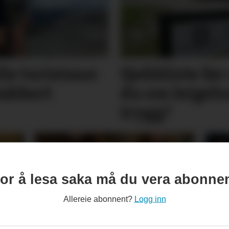
lle turistane:
Sjekkliste før 
vakkert
du om leige­­­­
trygg?
or å lesa saka må du vera abonne
Allereie abonnent?
Logg inn
ler
Minnest mødrene sine
Den