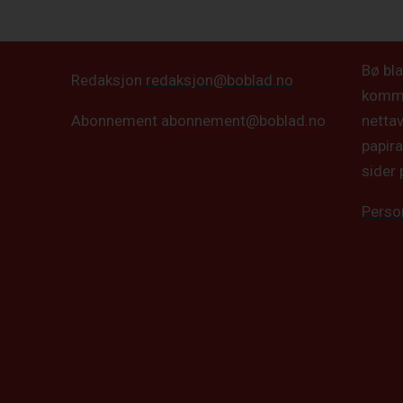
Bø bla
Redaksjon
redaksjon@boblad.no
kommun
netta
Abonnement
abonnement@boblad.no
papira
sider 
Perso