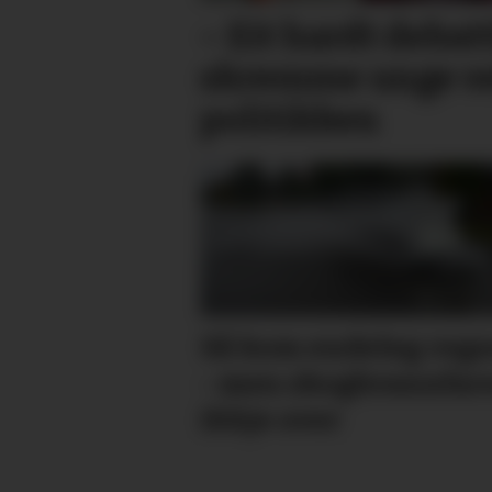
– Eit hardt debat
skremme unge vek
politikken
Så kom endeleg reg
- men skog­brann­far
ikkje over