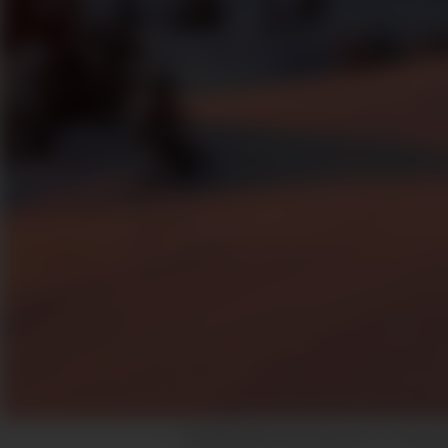
VINTERLAND: Slik såg det ut i Vinte