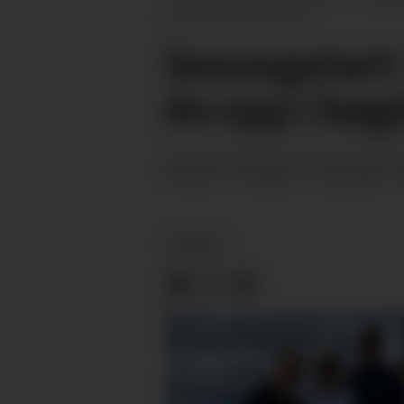
Hanstad, Lifjell skisenter
Sesongstart: 
du opp i høg
torsdag 11. desember 2
PUBLISERT
NYHEIT