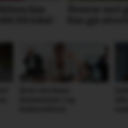
t­klima kan
Åtvarar mot gi
k frå lokal­
Kan gje alvo
net
Krev sterkare
Jub
en
kommunar i ny
all
helsereform
so