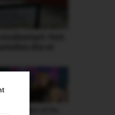
studie­start: Veit
bustaden din er
nt
ne truppen vil ha