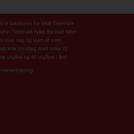
d er lokalavisa for Midt-Telemark
e i Telemark fylke. Bø blad tilbyr
vis kvar dag og kjem ut som
vis kvar torsdag, med cirka 32
per utgåve og 45 utgåver i året.
nvernerklæring