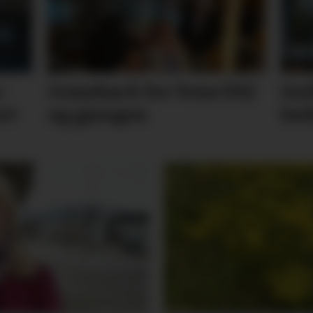
­
Comeback for Tone (91)
Gul
rt
og gjengen
bed