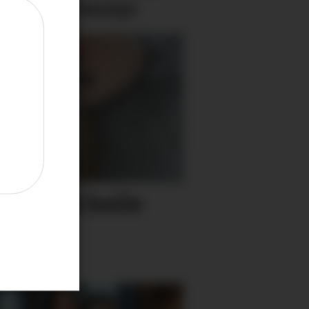
 med på eventyr
ant - sjå heile
her