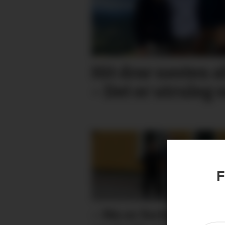
Hit drar nesten a
– Det er utruleg 
F
– Me er fortvila og fø