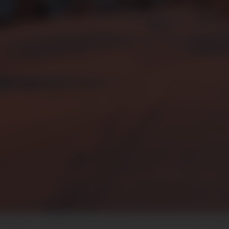
rland-bakken i morgonsola ein dag denne veka. Det var kome go