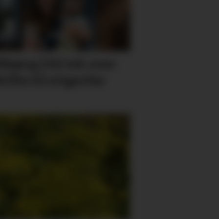
lbjørg (31) tek over
rifta til svigerfar