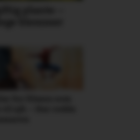
ftig plante: –
rlege blemmer
lar for filmen som
e vil sjå: – Har redda
mmaren