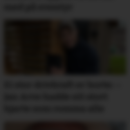
med på eventyr
Ei stor drivkraft er borte: –
Jan Arve hadde eit stort
hjarte som romma alle