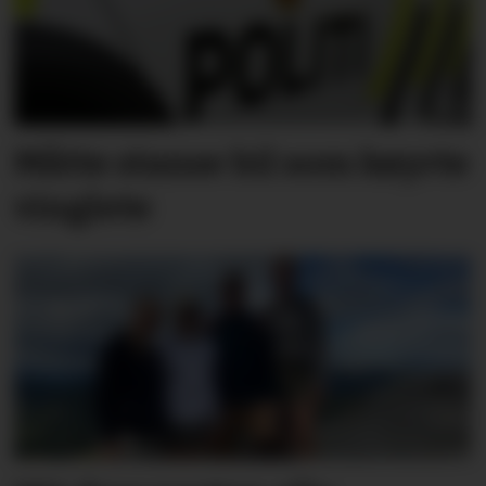
Måtte stanse bil som køyrte
vinglete