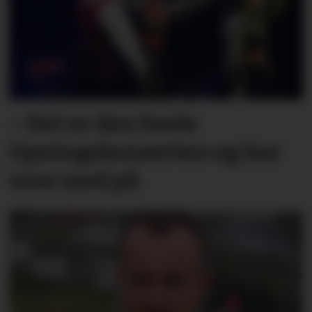
– Det er den beste
Opningskonserten eg har
vore med på