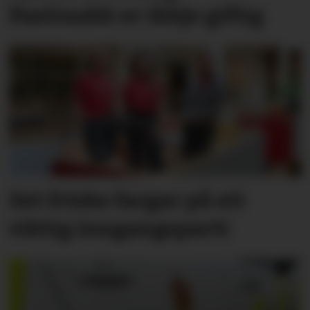
Pastinakk er ikkje giftig
Set friske fargar på eit
viktig inngangs­parti