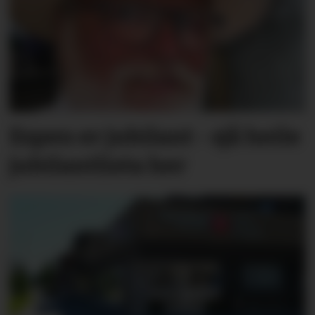
Espen er jubilant - sjå heile
jubilantlista her