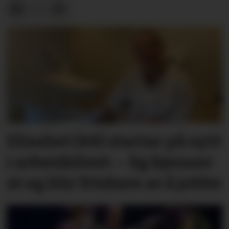
Elisabet (44) startar på nytt
i arbeidslivet: – Eg kjenner
at eg blir friskare av å jobbe