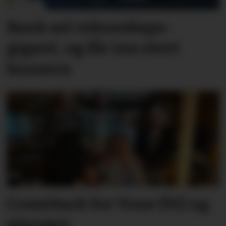
Bank sel rekne­skaps­­
gigant, og får inn stort
konsern
Comeback for Tone (91) og
gjengen