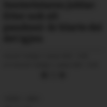
Senterleiaren jublar:
Etter nok eit
pandemi-år klarte dei
det igjen
tysdag 11. januar 2022 - 12:00
PUBLISERT
tysdag 11. januar 2022 - 12:00
SIST OPPDATERT
NYHEIT
ARKIV