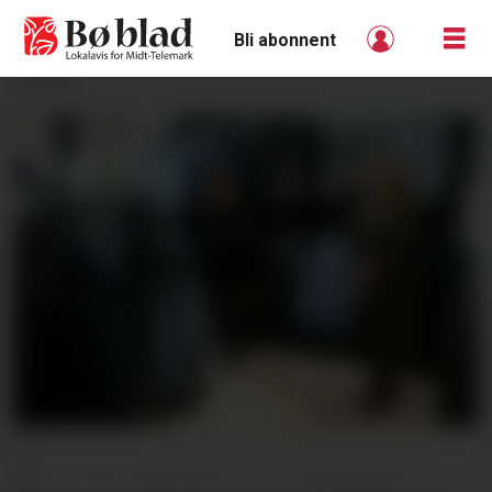
Bli abonnent
ANNONSE
H