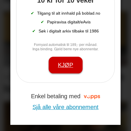
10 kr for 10 veker
✔
Tilgang til alt innhald på boblad.no
✔
Papiravisa digitalt/eAvis
✔
Søk i digitalt arkiv tilbake til 1986
Fornyast automatisk til 189,- per månad.
Inga binding. Gjeld berre nye abonnentar.
KJØP
– Me er fortvila og føler oss
heilt overkøyrd
Enkel betaling med
Sjå alle våre abonnement