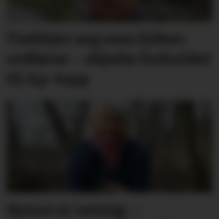
Trekkjer seg som fylkes­
ordførar – skjulte forholdet
til Ap-topp
Synne er ueinig: –