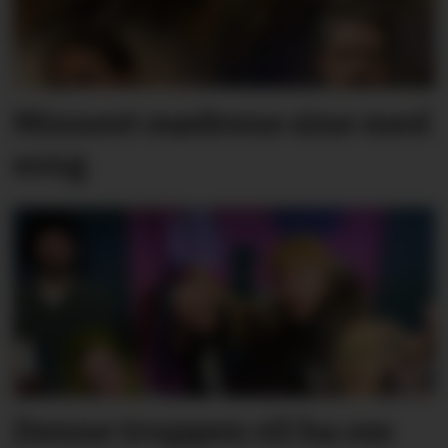
Minnest mødrene sine med
song
Denne truppen vil ha oss