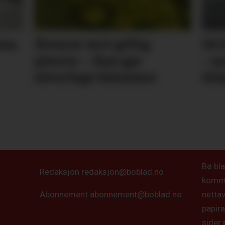
ima
Åtvarar mot giftig
Så 
plante: – Kan gje
- m
alvorlege blemmer
ikk
Bø bla
Redaksjon
redaksjon@boblad.no
kommun
netta
Abonnement
abonnement@boblad.no
papira
sider 