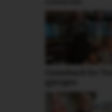
romma alle
Comeback for Ton
gjengen