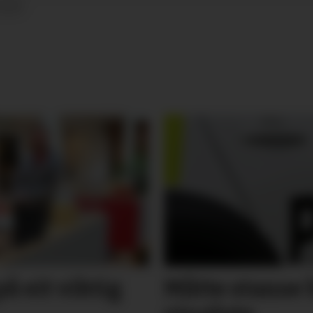
20:00
på eit viktig
Måtte stanse 