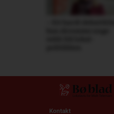
– Eit hardt debatt­kl
kan skremme unge
vekk frå lokal­
politikken
Kontakt