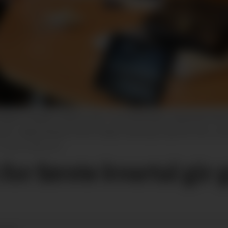
ne Langkås, statsforvaltar Trond Rønningen, fagdirektør Mats W
ør i miljøavdelinga Grethe Helgås, fylkeslege Sigmund Skei, seni
Marta Kjøllesdal
or første kvartal gir 