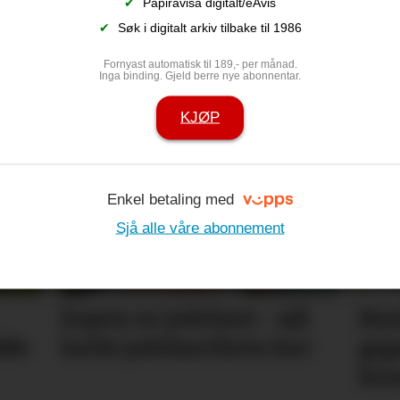
✔
Papiravisa digitalt/eAvis
✔
Søk i digitalt arkiv tilbake til 1986
Fornyast automatisk til 189,- per månad.
Inga binding. Gjeld berre nye abonnentar.
 sine med
Denne truppe
KJØP
på eventyr
Enkel betaling med
Sjå alle våre abonnement
Espen er jubilant - sjå
Ban
dde
heile jubilantlista her
gig
ko