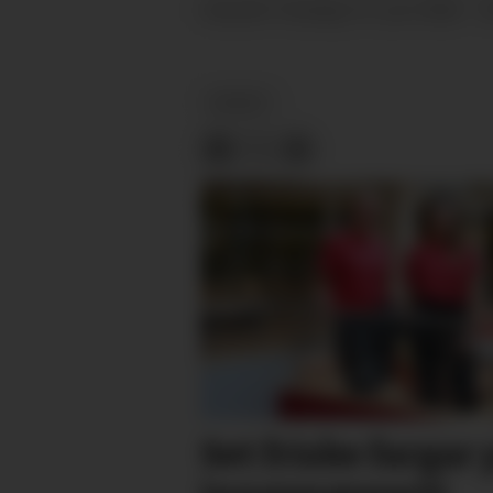
onsdag 10. juni 2026 - 
PUBLISERT
NYHEIT
Set friske fargar 