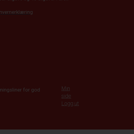
nvernerklæring
Min
ningsliner for god
side
Logg ut