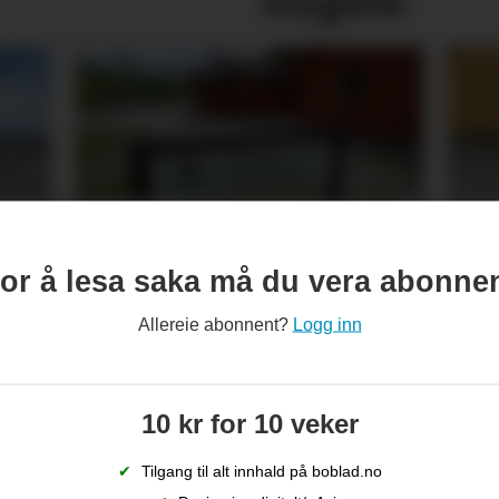
vinglete
Sjekkliste før studie­
– M
start: Veit du om leige­­­­
oss
or å lesa saka må du vera abonne
bustaden din er trygg?
Allereie abonnent?
Logg inn
10 kr for 10 veker
✔
Tilgang til alt innhald på boblad.no