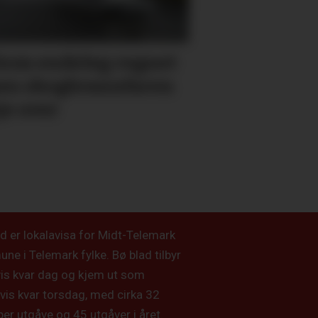
kom endeleg regnet
en skog­brann­faren
je over
d er lokalavisa for Midt-Telemark
e i Telemark fylke. Bø blad tilbyr
vis kvar dag og kjem ut som
vis kvar torsdag, med cirka 32
per utgåve og 45 utgåver i året.