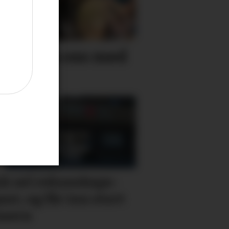
n vil ha oss med
k sel rekne­skaps­­
ant, og får inn stort
nsern