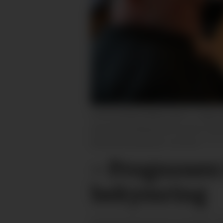
STATSFORVALTAREN KOM: F.v. Bjørn Mag
oppvekstavdelinga Kari Evensen, direkt
fylkesberedskapssjef Jan Ruud
– Prognosen f
bekymring