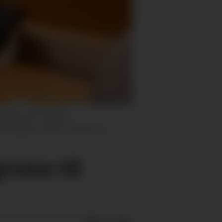
illumsen, direktør i
orrådgjevar Kjersti Førstøyl og
grunn til