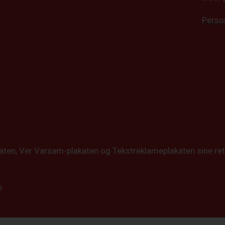
Perso
katen, Ver Varsam-plakaten og Tekstreklameplakaten sine ret
e