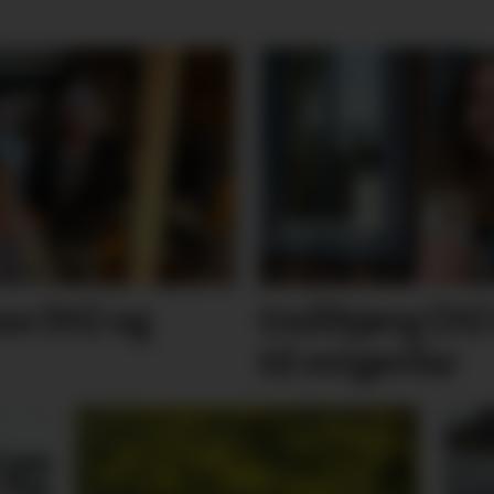
e (91) og
Gullbjørg (31)
til svigerfar