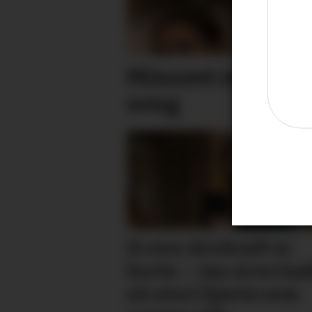
Minnest mødrene
song
Ei stor drivkraft er
borte: – Jan Arve ha
eit stort hjarte som